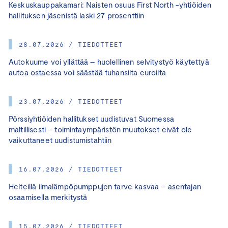
Keskuskauppakamari: Naisten osuus First North -yhtiöiden
hallituksen jäsenistä laski 27 prosenttiin
28.07.2026 / TIEDOTTEET
Autokuume voi yllättää – huolellinen selvitystyö käytettyä
autoa ostaessa voi säästää tuhansilta euroilta
23.07.2026 / TIEDOTTEET
Pörssiyhtiöiden hallitukset uudistuvat Suomessa
maltillisesti – toimintaympäristön muutokset eivät ole
vaikuttaneet uudistumistahtiin
16.07.2026 / TIEDOTTEET
Helteillä ilmalämpöpumppujen tarve kasvaa – asentajan
osaamisella merkitystä
15.07.2026 / TIEDOTTEET