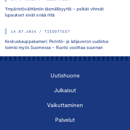
Ympäristöväittämiin täsmällisyyttä – pelkät vihreät
lupaukset eivät enää riitä
14.07.2026 / TIEDOTTEET
Keskuskauppakamari: Perintö- ja lahjaveron uudistus
toimisi myös Suomessa – Ruotsi osoittaa suunnan
Uutishuone
Julkaisut
Vaikuttaminen
Palvelut