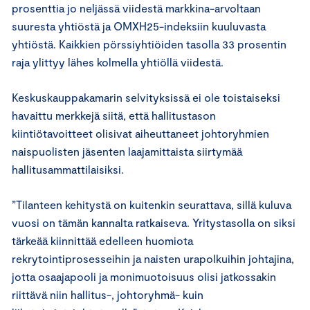
prosenttia jo neljässä viidestä markkina-arvoltaan
suuresta yhtiöstä ja OMXH25-indeksiin kuuluvasta
yhtiöstä. Kaikkien pörssiyhtiöiden tasolla 33 prosentin
raja ylittyy lähes kolmella yhtiöllä viidestä.
Keskuskauppakamarin selvityksissä ei ole toistaiseksi
havaittu merkkejä siitä, että hallitustason
kiintiötavoitteet olisivat aiheuttaneet johtoryhmien
naispuolisten jäsenten laajamittaista siirtymää
hallitusammattilaisiksi.
”Tilanteen kehitystä on kuitenkin seurattava, sillä kuluva
vuosi on tämän kannalta ratkaiseva. Yritystasolla on siksi
tärkeää kiinnittää edelleen huomiota
rekrytointiprosesseihin ja naisten urapolkuihin johtajina,
jotta osaajapooli ja monimuotoisuus olisi jatkossakin
riittävä niin hallitus-, johtoryhmä- kuin