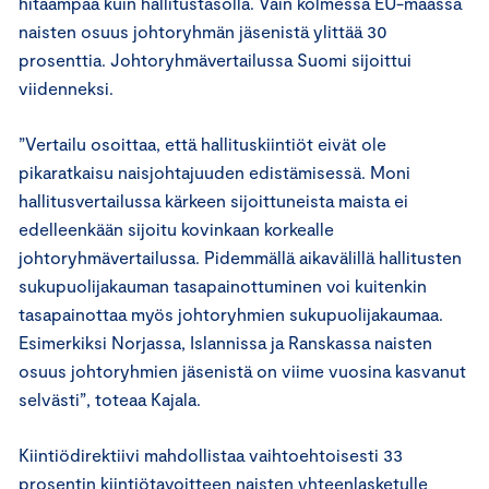
hitaampaa kuin hallitustasolla. Vain kolmessa EU-maassa
naisten osuus johtoryhmän jäsenistä ylittää 30
prosenttia. Johtoryhmävertailussa Suomi sijoittui
viidenneksi.
”Vertailu osoittaa, että hallituskiintiöt eivät ole
pikaratkaisu naisjohtajuuden edistämisessä. Moni
hallitusvertailussa kärkeen sijoittuneista maista ei
edelleenkään sijoitu kovinkaan korkealle
johtoryhmävertailussa. Pidemmällä aikavälillä hallitusten
sukupuolijakauman tasapainottuminen voi kuitenkin
tasapainottaa myös johtoryhmien sukupuolijakaumaa.
Esimerkiksi Norjassa, Islannissa ja Ranskassa naisten
osuus johtoryhmien jäsenistä on viime vuosina kasvanut
selvästi”, toteaa Kajala.
Kiintiödirektiivi mahdollistaa vaihtoehtoisesti 33
prosentin kiintiötavoitteen naisten yhteenlasketulle