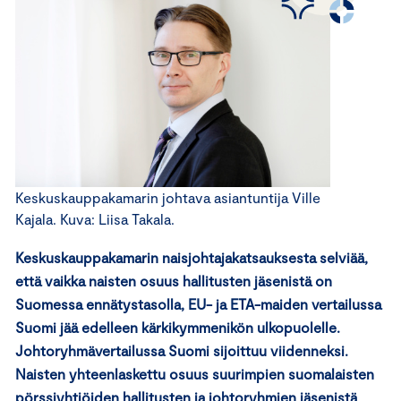
Keskuskauppakamarin johtava asiantuntija Ville
Kajala. Kuva: Liisa Takala.
Keskuskauppakamarin naisjohtajakatsauksesta selviää,
että vaikka naisten osuus hallitusten jäsenistä on
Suomessa ennätystasolla, EU- ja ETA-maiden vertailussa
Suomi jää edelleen kärkikymmenikön ulkopuolelle.
Johtoryhmävertailussa Suomi sijoittuu viidenneksi.
Naisten yhteenlaskettu osuus suurimpien suomalaisten
pörssiyhtiöiden hallitusten ja johtoryhmien jäsenistä