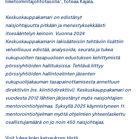
liiketoimintajohtotasolla”, toteaa Kajala.
Keskuskauppakamari on edistänyt
naisjohtajuutta pitkään ja menestyksekkäästi
itsesääntelyn keinoin. Vuonna 2024
Keskuskauppakamarin lakisääteisiin tehtäviin lisättiin
velvollisuus edistää, analysoida, seurata ja tukea
sukupuolten tasapuolisen edustuksen kehittymistä
pörssiyhtiöiden hallituksissa. Tehtävä liittyy
pörssiyhtiöiden hallintoelinten jäsenten
sukupuolijakauman tasapainottamisesta annettuun
direktiiviin (ns. kiintiödirektiivi). Keskuskauppakamari on
vuodesta 2012 lähtien järjestänyt myös naisjohtajien
mentorointiohjelmaa. Syksyllä 2025 käynnistyneen 11.
mentorointiohjelman myötä ohjelmien yhteenlaskettu
osallistujamäärä on jo noin 450 naisjohtajaa.
Voit lukea koko katsauksen
tästä
.