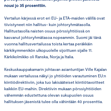
nousi jo 35 prosenttiin.
Vertailun kärjessä erot eri EU- ja ETA-maiden välillä ovat
tiivistyneet niin hallitus- kuin johtoryhmätasolla.
Hallitustasolla naisten osuus pörssiyhtiöissä on
kasvanut johtoryhmätasoa nopeammin. Suomi jäi tänä
vuonna hallitusvertailussa toista kertaa peräkkäin
kärkikymmenikön ulkopuolelle sijoittuen sijalle 11.
Kärkikolmikko oli Ranska, Norja ja Italia.
Keskuskauppakamarin johtavan asiantuntijan Ville Kajalan
mukaan vertailussa näkyi jo yhtiöiden varautuminen EU:n
kiintiödirektiiviin, joka tuo lakisääteiset kiintiötavoitteet
kaikkiin EU-maihin. Direktiivin mukaan pörssiyhtiöiden
vähemmän edustettuna olevan sukupuolen osuus
hallituksen jäsenistä tulee olla vähintään 40 prosenttia.