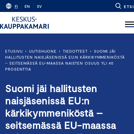
Skip
FI
EN
SV
ETSI
to
content
ETUSIVU
›
UUTISHUONE
›
TIEDOTTEET
›
SUOMI JÄI
HALLITUSTEN NAISJÄSENISSÄ EU:N KÄRKIKYMMENIKÖSTÄ
– SEITSEMÄSSÄ EU-MAASSA NAISTEN OSUUS YLI 40
PROSENTTIA
Suomi jäi hallitusten
naisjäsenissä EU:n
kärkikymmeniköstä –
seitsemässä EU-maassa