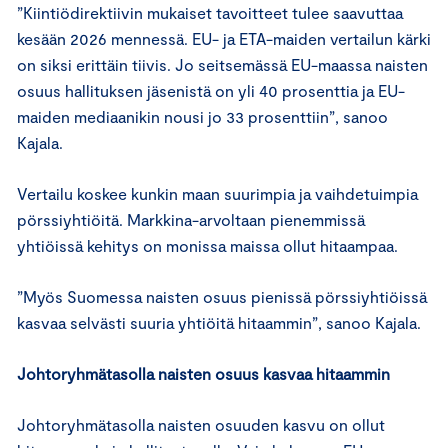
”Kiintiödirektiivin mukaiset tavoitteet tulee saavuttaa
kesään 2026 mennessä. EU- ja ETA-maiden vertailun kärki
on siksi erittäin tiivis. Jo seitsemässä EU-maassa naisten
osuus hallituksen jäsenistä on yli 40 prosenttia ja EU-
maiden mediaanikin nousi jo 33 prosenttiin”, sanoo
Kajala.
Vertailu koskee kunkin maan suurimpia ja vaihdetuimpia
pörssiyhtiöitä. Markkina-arvoltaan pienemmissä
yhtiöissä kehitys on monissa maissa ollut hitaampaa.
”Myös Suomessa naisten osuus pienissä pörssiyhtiöissä
kasvaa selvästi suuria yhtiöitä hitaammin”, sanoo Kajala.
Johtoryhmätasolla naisten osuus kasvaa hitaammin
Johtoryhmätasolla naisten osuuden kasvu on ollut