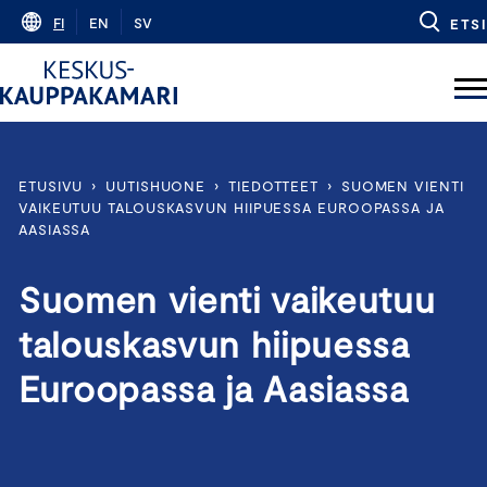
Skip
FI
EN
SV
ETSI
to
content
ETUSIVU
›
UUTISHUONE
›
TIEDOTTEET
›
SUOMEN VIENTI
VAIKEUTUU TALOUSKASVUN HIIPUESSA EUROOPASSA JA
AASIASSA
Suomen vienti vaikeutuu
talouskasvun hiipuessa
Euroopassa ja Aasiassa