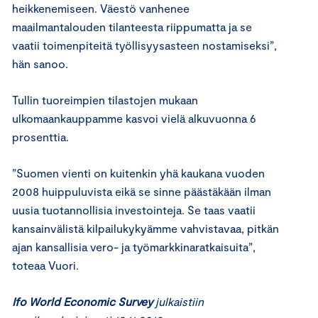
heikkenemiseen. Väestö vanhenee
maailmantalouden tilanteesta riippumatta ja se
vaatii toimenpiteitä työllisyysasteen nostamiseksi”,
hän sanoo.
Tullin tuoreimpien tilastojen mukaan
ulkomaankauppamme kasvoi vielä alkuvuonna 6
prosenttia.
”Suomen vienti on kuitenkin yhä kaukana vuoden
2008 huippuluvista eikä se sinne päästäkään ilman
uusia tuotannollisia investointeja. Se taas vaatii
kansainvälistä kilpailukykyämme vahvistavaa, pitkän
ajan kansallisia vero- ja työmarkkinaratkaisuita”,
toteaa Vuori.
Ifo World Economic Survey
julkaistiin