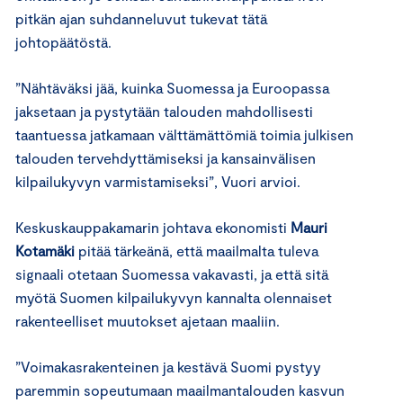
pitkän ajan suhdanneluvut tukevat tätä
johtopäätöstä.
”Nähtäväksi jää, kuinka Suomessa ja Euroopassa
jaksetaan ja pystytään talouden mahdollisesti
taantuessa jatkamaan välttämättömiä toimia julkisen
talouden tervehdyttämiseksi ja kansainvälisen
kilpailukyvyn varmistamiseksi”, Vuori arvioi.
Keskuskauppakamarin johtava ekonomisti
Mauri
Kotamäki
pitää tärkeänä, että maailmalta tuleva
signaali otetaan Suomessa vakavasti, ja että sitä
myötä Suomen kilpailukyvyn kannalta olennaiset
rakenteelliset muutokset ajetaan maaliin.
”Voimakasrakenteinen ja kestävä Suomi pystyy
paremmin sopeutumaan maailmantalouden kasvun