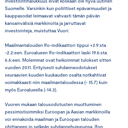
investointihalukkuus eivät koskaan ole hyvä uutinen
Suomelle. Varsinkin kun poliittiset epävarmuudet ja
kauppasodat leimaavat vahvasti tämän päivän
kansainvälisiä markkinoita ja jarruttavat
investointeja, muistuttaa Vuori.
Maailmantalouden Ifo-indikaattori tippui +2.9:sta
-2.2:een. Euroalueen Ifo-indikaattori laski 19.6:sta
6.6:een. Molemmat ovat heikoimmat tulokset sitten
vuoden 2011. Erityisesti suhdanneodotukset
seuraavien kuuden kuukauden osalta notkahtivat
voimakkaasti niin maailmantaloudessa (- 15.7) kuin
myös Euroalueella (-14.3).
Vuoren mukaan talousodotusten muuttuminen
pessimistisimmiksi Euroopan ja Aasian markkinoilla
voi ennakoida maailman ja Euroopan talouden
ohittaneen jo selkeän suhdannehuippunsa. Ifon