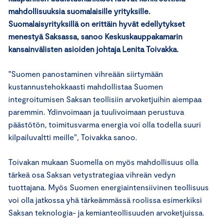
mahdollisuuksia suomalaisille yrityksille.
Suomalaisyrityksillä on erittäin hyvät edellytykset
menestyä Saksassa, sanoo Keskuskauppakamarin
kansainvälisten asioiden johtaja Lenita Toivakka.
”Suomen panostaminen vihreään siirtymään
kustannustehokkaasti mahdollistaa Suomen
integroitumisen Saksan teollisiin arvoketjuihin aiempaa
paremmin. Ydinvoimaan ja tuulivoimaan perustuva
päästötön, toimitusvarma energia voi olla todella suuri
kilpailuvaltti meille”, Toivakka sanoo.
Toivakan mukaan Suomella on myös mahdollisuus olla
tärkeä osa Saksan vetystrategiaa vihreän vedyn
tuottajana. Myös Suomen energiaintensiivinen teollisuus
voi olla jatkossa yhä tärkeämmässä roolissa esimerkiksi
Saksan teknologia- ja kemianteollisuuden arvoketjuissa.