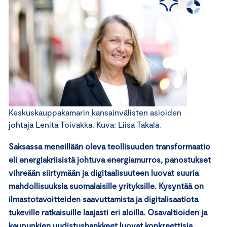
Keskuskauppakamarin kansainvälisten asioiden
johtaja Lenita Toivakka. Kuva: Liisa Takala.
Saksassa meneillään oleva teollisuuden transformaatio
eli energiakriisistä johtuva energiamurros, panostukset
vihreään siirtymään ja digitaalisuuteen luovat suuria
mahdollisuuksia suomalaisille yrityksille. Kysyntää on
ilmastotavoitteiden saavuttamista ja digitalisaatiota
tukeville ratkaisuille laajasti eri aloilla. Osavaltioiden ja
kaupunkien uudistushankkeet luovat konkreettisia