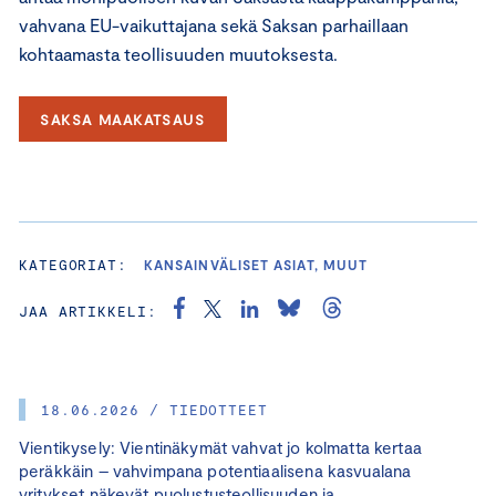
vahvana EU-vaikuttajana sekä Saksan parhaillaan
kohtaamasta teollisuuden muutoksesta.
SAKSA MAAKATSAUS
KATEGORIAT:
KANSAINVÄLISET ASIAT, MUUT
JAA ARTIKKELI:
18.06.2026 / TIEDOTTEET
Vientikysely: Vientinäkymät vahvat jo kolmatta kertaa
peräkkäin – vahvimpana potentiaalisena kasvualana
yritykset näkevät puolustusteollisuuden ja