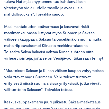
tuleva Nato-jäsenyytemme tuo kahdenvälisen
yhteistyön vielä uudelle tasolle ja avaa uusia
mahdollisuuksia”, Toivakka sanoo.
Maailmantalouden epävarmuus ja kasvavat riskit
maailmankaupassa liittyvät myös Suomen ja Saksan
väliseen kauppaan. Saksan talouselämä on monia muita
maita riippuvaisempi Kiinasta markkina-alueena.
Toisaalta Saksa haluaisi välttää Kiinan suhteen niitä
virhearviointeja, joita se on Venäjä-politiikassaan tehnyt.
“Muutokset Saksan ja Kiinan välisen kaupan volyymeissa
vaikuttavat myös Suomeen. Vaikutukset tuntuvat
erityisesti niissä suomalaisissa yrityksissä, jotka vievät
välituotteita Saksaan”, Toivakka toteaa.
Keskuskauppakamarin juuri julkaistu Saksa-maakatsaus
antaa monipuolisen kuvan Saksasta kauppakumppania,