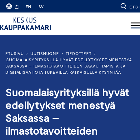
Skip
FI
EN
SV
ETSI
to
content
ETUSIVU
›
UUTISHUONE
›
TIEDOTTEET
›
SUOMALAISYRITYKSILLÄ HYVÄT EDELLYTYKSET MENESTYÄ
SAKSASSA – ILMASTOTAVOITTEIDEN SAAVUTTAMISTA JA
DIGITALISAATIOTA TUKEVILLA RATKAISULLA KYSYNTÄÄ
Suomalaisyrityksillä hyvät
edellytykset menestyä
Saksassa –
ilmastotavoitteiden