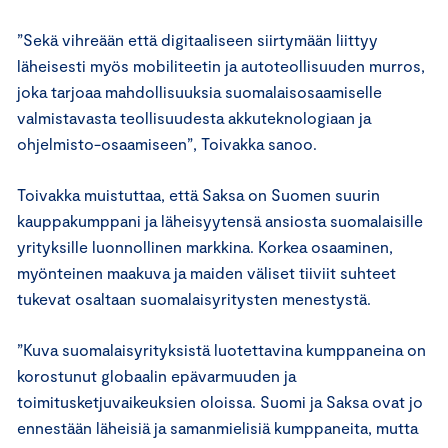
”Sekä vihreään että digitaaliseen siirtymään liittyy
läheisesti myös mobiliteetin ja autoteollisuuden murros,
joka tarjoaa mahdollisuuksia suomalaisosaamiselle
valmistavasta teollisuudesta akkuteknologiaan ja
ohjelmisto-osaamiseen”, Toivakka sanoo.
Toivakka muistuttaa, että Saksa on Suomen suurin
kauppakumppani ja läheisyytensä ansiosta suomalaisille
yrityksille luonnollinen markkina. Korkea osaaminen,
myönteinen maakuva ja maiden väliset tiiviit suhteet
tukevat osaltaan suomalaisyritysten menestystä.
”Kuva suomalaisyrityksistä luotettavina kumppaneina on
korostunut globaalin epävarmuuden ja
toimitusketjuvaikeuksien oloissa. Suomi ja Saksa ovat jo
ennestään läheisiä ja samanmielisiä kumppaneita, mutta