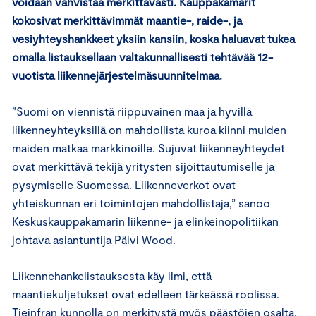
voidaan vahvistaa merkittävästi. Kauppakamarit
kokosivat merkittävimmät maantie-, raide-, ja
vesiyhteyshankkeet yksiin kansiin, koska haluavat tukea
omalla listauksellaan valtakunnallisesti tehtävää 12-
vuotista liikennejärjestelmäsuunnitelmaa.
”Suomi on viennistä riippuvainen maa ja hyvillä
liikenneyhteyksillä on mahdollista kuroa kiinni muiden
maiden matkaa markkinoille. Sujuvat liikenneyhteydet
ovat merkittävä tekijä yritysten sijoittautumiselle ja
pysymiselle Suomessa. Liikenneverkot ovat
yhteiskunnan eri toimintojen mahdollistaja,” sanoo
Keskuskauppakamarin liikenne- ja elinkeinopolitiikan
johtava asiantuntija Päivi Wood.
Liikennehankelistauksesta käy ilmi, että
maantiekuljetukset ovat edelleen tärkeässä roolissa.
Tieinfran kunnolla on merkitystä myös päästöjen osalta.