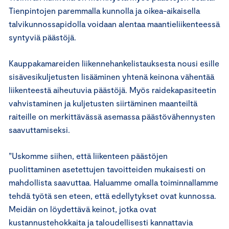
Tienpintojen paremmalla kunnolla ja oikea-aikaisella
talvikunnossapidolla voidaan alentaa maantieliikenteessä
syntyviä päästöjä.
Kauppakamareiden liikennehankelistauksesta nousi esille
sisävesikuljetusten lisääminen yhtenä keinona vähentää
liikenteestä aiheutuvia päästöjä. Myös raidekapasiteetin
vahvistaminen ja kuljetusten siirtäminen maanteiltä
raiteille on merkittävässä asemassa päästövähennysten
saavuttamiseksi.
”Uskomme siihen, että liikenteen päästöjen
puolittaminen asetettujen tavoitteiden mukaisesti on
mahdollista saavuttaa. Haluamme omalla toiminnallamme
tehdä työtä sen eteen, että edellytykset ovat kunnossa.
Meidän on löydettävä keinot, jotka ovat
kustannustehokkaita ja taloudellisesti kannattavia