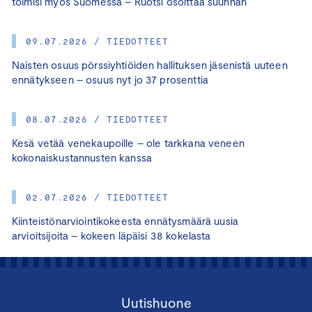
toimisi myös Suomessa – Ruotsi osoittaa suunnan
09.07.2026 / TIEDOTTEET
Naisten osuus pörssiyhtiöiden hallituksen jäsenistä uuteen
ennätykseen – osuus nyt jo 37 prosenttia
08.07.2026 / TIEDOTTEET
Kesä vetää venekaupoille – ole tarkkana veneen
kokonaiskustannusten kanssa
02.07.2026 / TIEDOTTEET
Kiinteistönarviointikokeesta ennätysmäärä uusia
arvioitsijoita – kokeen läpäisi 38 kokelasta
Uutishuone