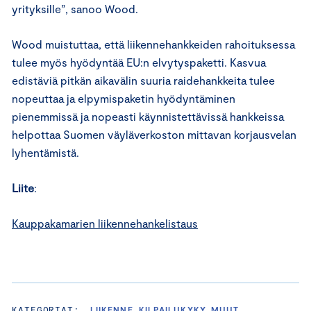
yrityksille”, sanoo Wood.
Wood muistuttaa, että liikennehankkeiden rahoituksessa
tulee myös hyödyntää EU:n elvytyspaketti. Kasvua
edistäviä pitkän aikavälin suuria raidehankkeita tulee
nopeuttaa ja elpymispaketin hyödyntäminen
pienemmissä ja nopeasti käynnistettävissä hankkeissa
helpottaa Suomen väyläverkoston mittavan korjausvelan
lyhentämistä.
Liite
:
Kauppakamarien liikennehankelistaus
KATEGORIAT:
LIIKENNE, KILPAILUKYKY, MUUT