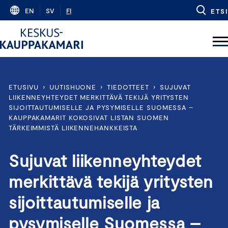
Skip
EN
SV
FI
ETSI
to
content
ETUSIVU
›
UUTISHUONE
›
TIEDOTTEET
›
SUJUVAT
LIIKENNEYHTEYDET MERKITTÄVÄ TEKIJÄ YRITYSTEN
SIJOITTAUTUMISELLE JA PYSYMISELLE SUOMESSA –
KAUPPAKAMARIT KOKOSIVAT LISTAN SUOMEN
TÄRKEIMMISTÄ LIIKENNEHANKKEISTA
Sujuvat liikenneyhteydet
merkittävä tekijä yritysten
sijoittautumiselle ja
pysymiselle Suomessa –