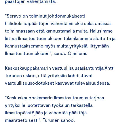
päästöjen vähentämistä.
”Seravo on toiminut johdonmukaisesti
hiilidioksidipäästöjen vähentämiseksi sekä omassa
toiminnassaan että kannustamalla muita. Halusimme
liittyä Ilmastositoumukseen tukeaksemme aloitetta ja
kannustaaksemme myös muita yrityksiä liittymään
Ilmastositoumukseen”, sanoo Ojaniemi.
Keskuskauppakamarin vastuullisuusasiantuntija Antti
Turunen uskoo, että yrityksiin kohdistuvat
vastuullisuusodotukset kasvavat tulevaisuudessa.
”Keskuskauppakamarin Ilmastositoumus tarjoaa
yrityksille luotettavan työkalun tarkastella
ilmastopäästöjään ja vähentää päästöjä
määrätietoisesti”, Turunen sanoo.