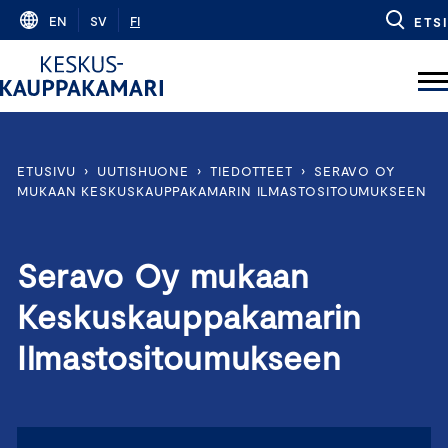
Skip
EN
SV
FI
ETSI
to
content
ETUSIVU
›
UUTISHUONE
›
TIEDOTTEET
›
SERAVO OY
MUKAAN KESKUSKAUPPAKAMARIN ILMASTOSITOUMUKSEEN
Seravo Oy mukaan
Keskuskauppakamarin
Ilmastositoumukseen