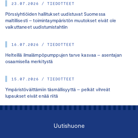
23.07.2026 / TIEDOTTEET
Pörssiyhtiöiden hallitukset uudistuvat Suomessa
maltillisesti – toimintaympäristön muutokset eivät ole
vaikuttaneet uudistumistahtiin
16.07.2026 / TIEDOTTEET
Helteillä ilmalämpöpumppujen tarve kasvaa – asentajan
osaamisella merkitystä
15.07.2026 / TIEDOTTEET
Ympäristöväittämiin täsmällisyyttä – pelkät vihreät
lupaukset eivät enää riitä
Uutishuone