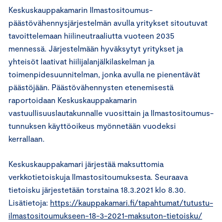
Keskuskauppakamarin Ilmastositoumus-
päästövähennysjärjestelmän avulla yritykset sitoutuvat
tavoittelemaan hiilineutraaliutta vuoteen 2035
mennessä. Järjestelmään hyväksytyt yritykset ja
yhteisöt laativat hiilijalanjälkilaskelman ja
toimenpidesuunnitelman, jonka avulla ne pienentävät
päästöjään. Päästövähennysten etenemisestä
raportoidaan Keskuskauppakamarin
vastuullisuuslautakunnalle vuosittain ja Ilmastositoumus-
tunnuksen käyttöoikeus myönnetään vuodeksi
kerrallaan.
Keskuskauppakamari järjestää maksuttomia
verkkotietoiskuja Ilmastositoumuksesta. Seuraava
tietoisku järjestetään torstaina 18.3.2021 klo 8.30.
Lisätietoja:
https://kauppakamari.fi/tapahtumat/tutustu-
ilmastositoumukseen-18-3-2021-maksuton-tietoisku/