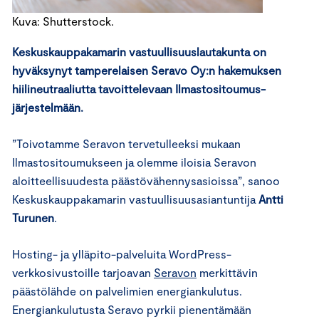
Kuva: Shutterstock.
Keskuskauppakamarin vastuullisuuslautakunta on
hyväksynyt tamperelaisen Seravo Oy:n hakemuksen
hiilineutraaliutta tavoittelevaan Ilmastositoumus-
järjestelmään.
”Toivotamme Seravon tervetulleeksi mukaan
Ilmastositoumukseen ja olemme iloisia Seravon
aloitteellisuudesta päästövähennysasioissa”, sanoo
Keskuskauppakamarin vastuullisuusasiantuntija
Antti
Turunen
.
Hosting- ja ylläpito-palveluita WordPress-
verkkosivustoille tarjoavan
Seravon
merkittävin
päästölähde on palvelimien energiankulutus.
Energiankulutusta Seravo pyrkii pienentämään