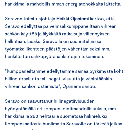
hankkimalla mahdollisimman energiatehokkaita laitteita.
Seravon toimitusjohtaja
Heikki Ojaniemi
kertoo, että
Seravo edellyttää palvelinsalikumppaneiltaan vihreän
sähkön käyttöä ja älykkäitä ratkaisuja viilennyksen
hallintaan. Lisäksi Seravolla on suunnitelmissa
työmatkaliikenteen päästöjen vähentämiseksi mm.
henkilöstön sähköpyörähankintojen tukeminen.
”Kumppaneiltamme edellytämme samaa pyrkimystä kohti
hiilineutraaliutta tai -negatiivisuutta ja vähintäänkin
vihreän sähkön ostamista”, Ojaniemi sanoo.
Seravo on saavuttanut hiilinegatiivisuuden
hyödyntämällä eri kompensointimahdollisuuksia, mm.
hankkimalla 260 hehtaaria suometsää hiilinieluksi.
Kompensaatiosta huolimatta Seravolle on tärkeää jatkaa