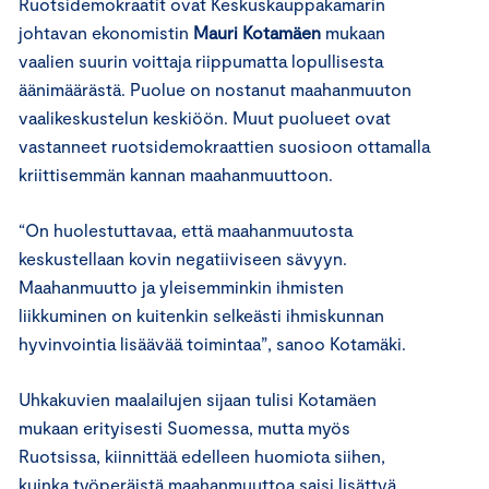
Ruotsidemokraatit ovat Keskuskauppakamarin
johtavan ekonomistin
Mauri Kotamäen
mukaan
vaalien suurin voittaja riippumatta lopullisesta
äänimäärästä. Puolue on nostanut maahanmuuton
vaalikeskustelun keskiöön. Muut puolueet ovat
vastanneet ruotsidemokraattien suosioon ottamalla
kriittisemmän kannan maahanmuuttoon.
“On huolestuttavaa, että maahanmuutosta
keskustellaan kovin negatiiviseen sävyyn.
Maahanmuutto ja yleisemminkin ihmisten
liikkuminen on kuitenkin selkeästi ihmiskunnan
hyvinvointia lisäävää toimintaa”, sanoo Kotamäki.
Uhkakuvien maalailujen sijaan tulisi Kotamäen
mukaan erityisesti Suomessa, mutta myös
Ruotsissa, kiinnittää edelleen huomiota siihen,
kuinka työperäistä maahanmuuttoa saisi lisättyä.