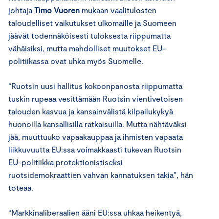
johtaja
Timo Vuoren
mukaan vaalitulosten
taloudelliset vaikutukset ulkomaille ja Suomeen
jäävät todennäköisesti tuloksesta riippumatta
vähäisiksi, mutta mahdolliset muutokset EU-
politiikassa ovat uhka myös Suomelle.
“Ruotsin uusi hallitus kokoonpanosta riippumatta
tuskin rupeaa vesittämään Ruotsin vientivetoisen
talouden kasvua ja kansainvälistä kilpailukykyä
huonoilla kansallisilla ratkaisuilla. Mutta nähtäväksi
jää, muuttuuko vapaakauppaa ja ihmisten vapaata
liikkuvuutta EU:ssa voimakkaasti tukevan Ruotsin
EU-politiikka protektionistiseksi
ruotsidemokraattien vahvan kannatuksen takia”, hän
toteaa.
“Markkinaliberaalien ääni EU:ssa uhkaa heikentyä,