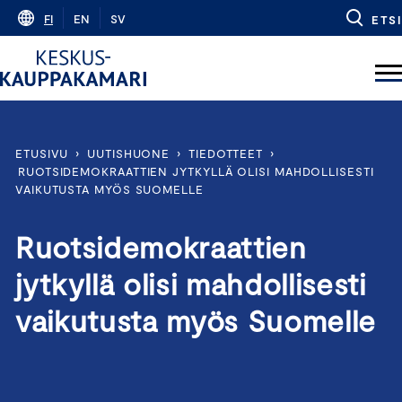
Skip
FI
EN
SV
ETSI
to
content
ETUSIVU
›
UUTISHUONE
›
TIEDOTTEET
›
RUOTSIDEMOKRAATTIEN JYTKYLLÄ OLISI MAHDOLLISESTI
VAIKUTUSTA MYÖS SUOMELLE
Ruotsidemokraattien
jytkyllä olisi mahdollisesti
vaikutusta myös Suomelle