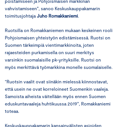
poistamiseen ja Pohjoismaisen markkinan
vahvistamiseen”, sanoo Keskuskauppakamarin
toimitusjohtaja
Juho Romakkaniemi
.
Ruotsilla on Romakkaniemen mukaan keskeinen rooli
Pohjoismaisen yhteistyön edistämisessä. Ruotsi on
Suomen tärkeimpiä vientimarkkinoita, joten
rajaesteiden purkamisella on suuri merkitys
varsinkin suomalaisille pk-yrityksille. Ruotsi on
myös merkittävä työmarkkina monelle suomalaiselle.
“Ruotsin vaalit ovat siinäkin mielessä kiinnostavat,
että usein ne ovat korreloineet Suomenkin vaaleja.
Samoista aiheista väitellään myös ennen Suomen
eduskuntavaaleja huhtikuussa 2019”, Romakkaniemi
toteaa.
Keskuskauppakamarin kansainvälisten asioiden