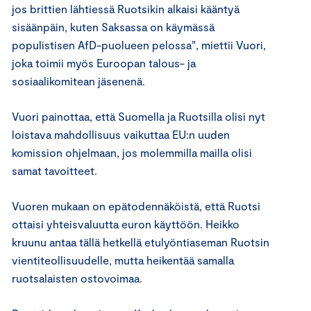
jos brittien lähtiessä Ruotsikin alkaisi kääntyä
sisäänpäin, kuten Saksassa on käymässä
populistisen AfD-puolueen pelossa”, miettii Vuori,
joka toimii myös Euroopan talous- ja
sosiaalikomitean jäsenenä.
Vuori painottaa, että Suomella ja Ruotsilla olisi nyt
loistava mahdollisuus vaikuttaa EU:n uuden
komission ohjelmaan, jos molemmilla mailla olisi
samat tavoitteet.
Vuoren mukaan on epätodennäköistä, että Ruotsi
ottaisi yhteisvaluutta euron käyttöön. Heikko
kruunu antaa tällä hetkellä etulyöntiaseman Ruotsin
vientiteollisuudelle, mutta heikentää samalla
ruotsalaisten ostovoimaa.