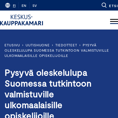
Skip
FI
EN
SV
ETSI
to
content
ETUSIVU
›
UUTISHUONE
›
TIEDOTTEET
›
PYSYVÄ
OLESKELULUPA SUOMESSA TUTKINTOON VALMISTUVILLE
ULKOMAALAISILLE OPISKELIJOILLE
Pysyvä oleskelulupa
Suomessa tutkintoon
valmistuville
ulkomaalaisille
opiskelijoille