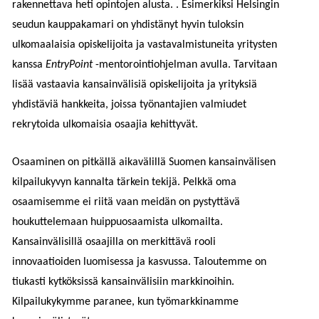
rakennettava heti opintojen alusta. . Esimerkiksi Helsingin
seudun kauppakamari on yhdistänyt hyvin tuloksin
ulkomaalaisia opiskelijoita ja vastavalmistuneita yritysten
kanssa
EntryPoint
-mentorointiohjelman avulla. Tarvitaan
lisää vastaavia kansainvälisiä opiskelijoita ja yrityksiä
yhdistäviä hankkeita, joissa työnantajien valmiudet
rekrytoida ulkomaisia osaajia kehittyvät.
Osaaminen on pitkällä aikavälillä Suomen kansainvälisen
kilpailukyvyn kannalta tärkein tekijä. Pelkkä oma
osaamisemme ei riitä vaan meidän on pystyttävä
houkuttelemaan huippuosaamista ulkomailta.
Kansainvälisillä osaajilla on merkittävä rooli
innovaatioiden luomisessa ja kasvussa. Taloutemme on
tiukasti kytköksissä kansainvälisiin markkinoihin.
Kilpailukykymme paranee, kun työmarkkinamme