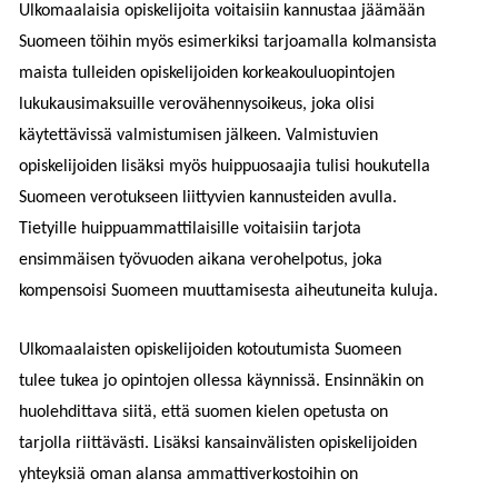
Ulkomaalaisia opiskelijoita voitaisiin kannustaa jäämään
Suomeen töihin myös esimerkiksi tarjoamalla kolmansista
maista tulleiden opiskelijoiden korkeakouluopintojen
lukukausimaksuille verovähennysoikeus, joka olisi
käytettävissä valmistumisen jälkeen. Valmistuvien
opiskelijoiden lisäksi myös huippuosaajia tulisi houkutella
Suomeen verotukseen liittyvien kannusteiden avulla.
Tietyille huippuammattilaisille voitaisiin tarjota
ensimmäisen työvuoden aikana verohelpotus, joka
kompensoisi Suomeen muuttamisesta aiheutuneita kuluja.
Ulkomaalaisten opiskelijoiden kotoutumista Suomeen
tulee tukea jo opintojen ollessa käynnissä. Ensinnäkin on
huolehdittava siitä, että suomen kielen opetusta on
tarjolla riittävästi. Lisäksi kansainvälisten opiskelijoiden
yhteyksiä oman alansa ammattiverkostoihin on