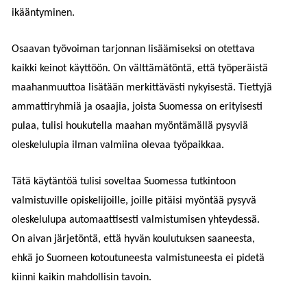
ikääntyminen.
Osaavan työvoiman tarjonnan lisäämiseksi on otettava
kaikki keinot käyttöön. On välttämätöntä, että työperäistä
maahanmuuttoa lisätään merkittävästi nykyisestä. Tiettyjä
ammattiryhmiä ja osaajia, joista Suomessa on erityisesti
pulaa, tulisi houkutella maahan myöntämällä pysyviä
oleskelulupia ilman valmiina olevaa työpaikkaa.
Tätä käytäntöä tulisi soveltaa Suomessa tutkintoon
valmistuville opiskelijoille, joille pitäisi myöntää pysyvä
oleskelulupa automaattisesti valmistumisen yhteydessä.
On aivan järjetöntä, että hyvän koulutuksen saaneesta,
ehkä jo Suomeen kotoutuneesta valmistuneesta ei pidetä
kiinni kaikin mahdollisin tavoin.