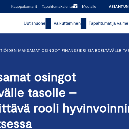
Kauppakamarit
Tapahtumakalenteri
Medialle
ASIANTUN
Uutishuone
Vaikuttaminen
Tapahtumat ja valme
TIÖIDEN MAKSAMAT OSINGOT FINANSSIKRIISIÄ EDELTÄVÄLLE TA
samat osingot
välle tasolle –
ittävä rooli hyvinvoinni
ksessa