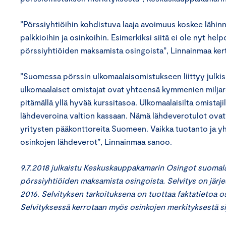
”Pörssiyhtiöihin kohdistuva laaja avoimuus koskee lähinnä
palkkioihin ja osinkoihin. Esimerkiksi siitä ei ole nyt help
pörssiyhtiöiden maksamista osingoista”, Linnainmaa ker
”Suomessa pörssin ulkomaalaisomistukseen liittyy julkis
ulkomaalaiset omistajat ovat yhteensä kymmenien miljard
pitämällä yllä hyvää kurssitasoa. Ulkomaalaisilta omistaji
lähdeveroina valtion kassaan. Nämä lähdeverotulot ovat 
yritysten pääkonttoreita Suomeen. Vaikka tuotanto ja yh
osinkojen lähdeverot”, Linnainmaa sanoo.
9.7.2018 julkaistu Keskuskauppakamarin Osingot suomalai
pörssiyhtiöiden maksamista osingoista. Selvitys on järje
2016. Selvityksen tarkoituksena on tuottaa faktatietoa os
Selvityksessä kerrotaan myös osinkojen merkityksestä sij