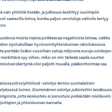
 vain yhtiöitä itseään, ja julkisuus keskittyy suurimpiin
osti saatavilla tietoa, kuinka paljon verotuloja valtiolle kertyy
too.
uudessa muista maista poikkeavaa negatiivista leimaa, vaikka
ien sijoituksillaan hyvinvointiyhteiskunnan rahoituksessa
lta peritään lisäksi vuosittain satoja miljoonia euroja osinkojen
merkittävä syy siihen, miksi on niin tärkeää saada suurten
teisöverokertymä olisi paljolti muualla, pääkonttorimaa saa
sissa pörssiyhtiöissä -selvitys kertoo suomalaisten
styksessä toinen. Ensimmäinen selvitys julkistettiin kesäkuuss
ingoista, jotta keskustelu ei perustuisi pelkästään mielikuviin.
oittajien ja yhteiskunnan kannalta.