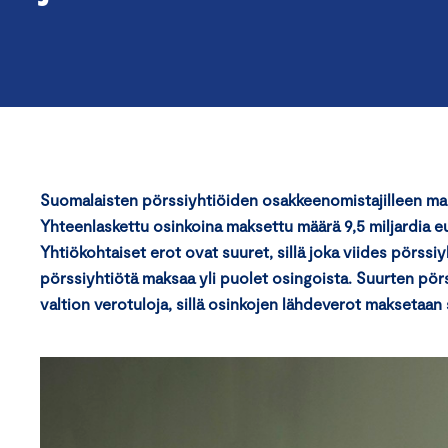
Suomalaisten pörssiyhtiöiden osakkeenomistajilleen ma
Yhteenlaskettu osinkoina maksettu määrä 9,5 miljardia eur
Yhtiökohtaiset erot ovat suuret, sillä joka viides pörssi
pörssiyhtiötä maksaa yli puolet osingoista. Suurten pö
valtion verotuloja, sillä osinkojen lähdeverot maksetaan 