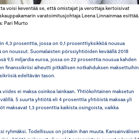
ta voisi keventää se, että omistajat ja verottaja kertoisivat
kauppakamarin varatoimitusjohtaja Leena Linnainmaa esittää
: Pari Murto
n 4,3 prosenttia, jossa on 0,1 prosenttiyksikköä nousua
ä on noussut. Suomalaisten pörssiyhtiöiden keväällä 2018
ä 9,5 miljardia euroa, jossa on 22 prosenttia nousua kahden
finanssikriisi aiheutti pitkällisen notkahduksen maksettuihin
sikriisiä edeltävän tason.
ka viides ei maksa osinkoa lainkaan. Yhtiökohtainen maksetun
älillä. 5 suurta yhtiötä eli 4 prosenttia yhtiöistä maksaa yli
t maksavat 1,3 prosenttia kaikista osingoista, vaikka
si ryhmäksi. Todellisuus on jotakin ihan muuta. Kansainvälisen