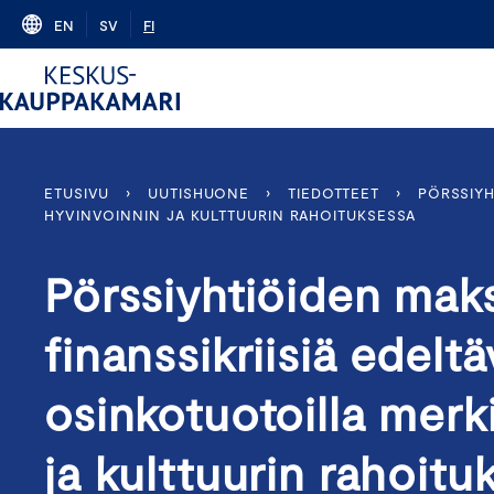
Skip
EN
SV
FI
to
content
ETUSIVU
›
UUTISHUONE
›
TIEDOTTEET
›
PÖRSSIYH
HYVINVOINNIN JA KULTTUURIN RAHOITUKSESSA
Pörssiyhtiöiden mak
finanssikriisiä edeltä
osinkotuotoilla merk
ja kulttuurin rahoitu