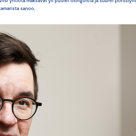
viisi yhtiötä maksavat yli puolet osingoista ja suuret pörssiyht
amarista sanoo.