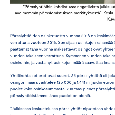
”Pörssiyhtiöihin kohdistuvaa negatiivista julkisuut
avoimemmin pörssiomistuksen merkityksestä”, Keskus
Kuva
Pörssiyhtiöiden osinkotuotto vuonna 2018 on keskimääri
verrattuna vuoteen 2016. Sen sijaan osinkojen rahamäär
päättämät tänä vuonna maksettavat osingot ovat yhteens
vuoden takaiseen verrattuna. Kymmenen vuoden takainen 
osinkoihin, ja vasta nyt osinkojen määrä saavuttaa finans
Yhtiökohtaiset erot ovat suuret. 25 pörssiyhtiötä eli jo
osingon määrä vaihtelee 125 000 ja 1,441 miljardin euron v
puolet koko osinkosummasta, kun taas pienet pörssiyhtiö
pörssiyhtiöistämme lähes puolet on pieniä.
“Julkisessa keskustelussa pörssiyhtiöt niputetaan yhdek