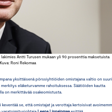
akimies Antti Turusen mukaan yli 90 prosenttia maksetuista
 Kuva: Roni Rekomaa
mpana yksittäisenä pörssiyhtiöiden omistajana valtio on suur
ri merkitys eläketurvamme rahoituksessa. Säätiöiden kautta
illa on merkittävää osakeomistusta.
si keventää se, että omistajat ja verottaja kertoisivat avoimemm
 varatoimitusjohtaja
Leena Linnainmaa
esittää.