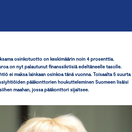
ksama osinkotuotto on keskimäärin noin 4 prosenttia.
oa on nyt palautunut finanssikriisiä edeltäneelle tasolle.
yhtiö ei maksa lainkaan osinkoa tänä vuonna. Toisaalta 5 suurta
rssiyhtiöiden pääkonttorien houkutteleminen Suomeen lisäisi
siihen maahan, jossa pääkonttori sijaitsee.