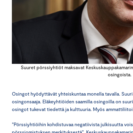
Suuret pörssiyhtiöt maksavat Keskuskauppakamarin l
osingoista.
Osingot hyödyttävät yhteiskuntaa monella tavalla. Suuri
osingonsaaja. Eläkeyhtiöiden saamilla osingoilla on suu
osingot tukevat tiedettä ja kulttuuria. Myös ammattiliito
”Pörssiyhtiöihin kohdistuvaa negatiivista julkisuutta voi
pörssiomistuksen merkityksestä”, Keskuskauppakamarin