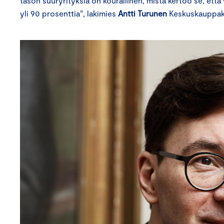
tason suuryrityksiä on kourallinen, mistä kertoo se, että 
yli 90 prosenttia”, lakimies
Antti Turunen
Keskuskauppak