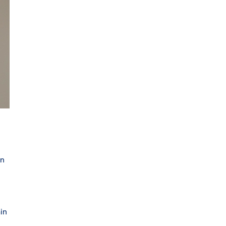
in
in