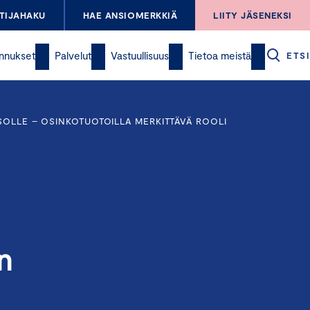
TIJAHAKU
HAE ANSIOMERKKIÄ
LIITY JÄSENEKSI
nnukset
Palvelut
Vastuullisuus
Tietoa meistä
ETSI
SOLLE – OSINKOTUOTOILLA MERKITTÄVÄ ROOLI
n