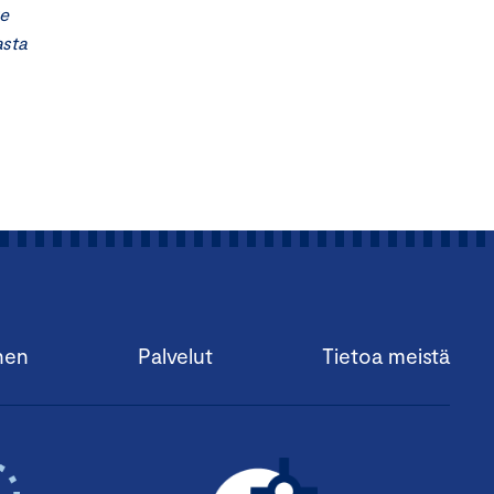
ge
asta
nen
Palvelut
Tietoa meistä