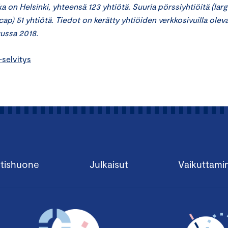
ka on Helsinki, yhteensä 123 yhtiötä. Suuria pörssiyhtiöitä (lar
l cap) 51 yhtiötä. Tiedot on kerätty yhtiöiden verkkosivuilla olev
uussa 2018.
-selvitys
tishuone
Julkaisut
Vaikuttami