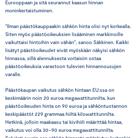
Eurooppaan ja sitä seurannut kaasun hinnan
moninkertaistuminen.
”Ilman päästökauppaakin sähkön hinta olisi nyt korkealla.
Siten myös päästöoikeuksien lisääminen markkinoille
vaikuttaisi hintoihin vain vähän”, sanoo Säkkinen. Kaikki
lisätyt päästöoikeudet eivät myöskään näkyisi sähkön
hinnassa, sillä alennuksesta voitaisiin ostaa
päästöoikeuksia varastoon tulevien hinnannousujen
varalle.
Päästökaupan vaikutus sähkön hintaan EU:ssa on
keskimäärin noin 20 euroa megawattitunnilta, kun
päästöoikeuden hinta on 90 euroa ja sähköntuotannon
keskipäästöt 229 grammaa hiiltä kilowattitunnilta.
Hetkinä, jolloin maakaasu tai kivihiili määrittää hintaa,
vaikutus voi olla 30–90 euroa megawattitunnilta.
Selvästi suurin osa sähkön hinnasta määräytyy kuitenkin