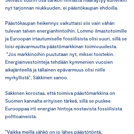
nyt tarjonnan niukkuuden, ei päästökaupan ehdoilla.
Päästökaupan heikennys vaikuttaisi siis vain vähän
tulevan talven energianhintoihin. Lommo ilmastotoimille
ja Euroopan irtautumiselle fossiilisista olisi suuri, sillä se
loisi epävarmuutta päästömarkkinan toimivuudesta.
”Jos markkinoihin puututaan nyt, miksei toistekin.
Energiainvestointeja tehdään kymmenien vuosien
aikajänteellä ja tällainen epävarmuus olisi niille
myrkyllistä”, Säkkinen sanoo.
Säkkinen korostaa, että toimiva päästömarkkina on
Suomen kannalta erityisen tärkeä, sillä se puskee
Eurooppaa irti energian hintoja nostavista fossiilisista
polttoaineista.
”Vaikka meillä sähkö on jo lähes päästötöntä,