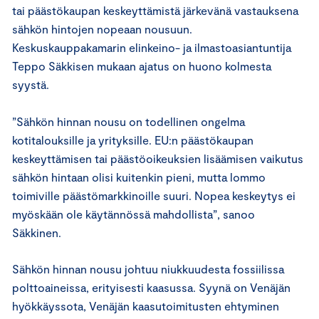
tai päästökaupan keskeyttämistä järkevänä vastauksena
sähkön hintojen nopeaan nousuun.
Keskuskauppakamarin elinkeino- ja ilmastoasiantuntija
Teppo Säkkisen mukaan ajatus on huono kolmesta
syystä.
”Sähkön hinnan nousu on todellinen ongelma
kotitalouksille ja yrityksille. EU:n päästökaupan
keskeyttämisen tai päästöoikeuksien lisäämisen vaikutus
sähkön hintaan olisi kuitenkin pieni, mutta lommo
toimiville päästömarkkinoille suuri. Nopea keskeytys ei
myöskään ole käytännössä mahdollista”, sanoo
Säkkinen.
Sähkön hinnan nousu johtuu niukkuudesta fossiilissa
polttoaineissa, erityisesti kaasussa. Syynä on Venäjän
hyökkäyssota, Venäjän kaasutoimitusten ehtyminen