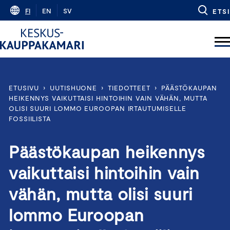
Skip
FI
EN
SV
ETSI
to
content
ETUSIVU
›
UUTISHUONE
›
TIEDOTTEET
›
PÄÄSTÖKAUPAN
HEIKENNYS VAIKUTTAISI HINTOIHIN VAIN VÄHÄN, MUTTA
OLISI SUURI LOMMO EUROOPAN IRTAUTUMISELLE
FOSSIILISTA
Päästökaupan heikennys
vaikuttaisi hintoihin vain
vähän, mutta olisi suuri
lommo Euroopan