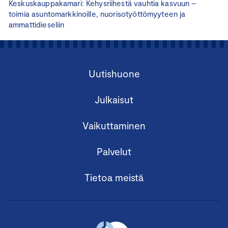
Keskuskauppakamari: Kehysriihestä vauhtia kasvuun –
toimia asuntomarkkinoille, nuorisotyöttömyyteen ja
ammattidieseliin
Uutishuone
Julkaisut
Vaikuttaminen
Palvelut
Tietoa meistä