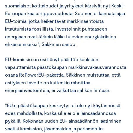
suomalaiset kotitaloudet ja yritykset kärsivät nyt Keski-
Euroopan kaasuriippuvuudesta. Suomen ei kannata ajaa
EU-toimia, jotka heikentävät markkinaehtoista
irtautumista fossiilista. Investoinnit puhtaaseen
energiaan ovat tärkein lääke tulevien energiakriisien
ehkäisemiseksi”, Säkkinen sanoo.
EU-komissio on esittänyt päästöoikeuksien
vapauttamista päästökaupan markkinavakausvarannosta
osana RePowerEU-pakettia. Säkkinen muistuttaa, että
esityksen tavoite on kuitenkin rahoittaa
energiainvestointeja, ei vaikuttaa sähkön hintaan.
”EU:n päästökaupan keskeytys ei ole nyt käytännössä
edes mahdollista, koska sille ei ole lainsäädännössä
pykäliä. Kokonaan uuden EU-lainsäädännön laatiminen
vaatisi komission, jäsenmaiden ja parlamentin