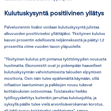
Kulutuskysyntä positiivinen yllätys
Palveluviennin lisäksi voidaan kulutuskysyntä julistaa
alkuvuoden positiiviseksi yllättäjäksi. Yksityinen kulutus
kasvoi prosentin edellisestä neljänneksestä ja päätyi 1,2
prosenttia viime vuoden tason yläpuolelle.
”Yksityinen kulutus piti pintansa työttömyyden noususta
huolimatta. Ekonomistit ovat jo pidempään haaveilleet
kulutuskysynnän vahvistumisesta talouden elpymisen
moottoria. Osin näin tulee epäilemättä käymään, sillä
inflaation laantuminen ja palkkojen nousu tukevat
kotitalouksien ostovoimaa. Toistaiseksi heikko
työllisyyskehitys kuitenkin jarruttaa kulutusjuhlia, ja
syksyllä päälle tulee vielä arvonlisäverokannan korotus,
eli tahti pysyy toistaiseksi verkkaisena”, sanoo