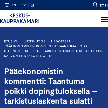
Skip
EN
SV
FI
ETSI
to
content
ETUSIVU
›
UUTISHUONE
›
TIEDOTTEET
›
PÄÄEKONOMISTIN KOMMENTTI: TAANTUMA POIKKI
DOPINGTULOKSELLA – TARKISTUSLASKENTA SULATTI BKT:N
KASVUN ENNAKKOTIEDOISTA
Pääekonomistin
kommentti: Taantuma
poikki dopingtuloksella –
tarkistuslaskenta sulatti