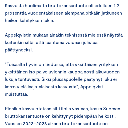
Kasvusta huolimatta bruttokansantuote oli edelleen 1,2
prosenttia vuodentakaiseen alempana pitkään jatkuneen
heikon kehityksen takia.
Appelqvistin mukaan ainakin teknisessä mielessä näyttää
kuitenkin siltä, että taantuma voidaan julistaa
päättyneeksi.
”Toisaalta hyvin on tiedossa, että yksittäisen yrityksen
yksittäinen iso palveluviennin kauppa nosti alkuvuoden
lukuja tuntuvasti. Siksi plussapuolelle päätynyt luku ei
kerro vielä laaja-alaisesta kasvusta”, Appelqvist
muistuttaa.
Pienikin kasvu otetaan silti ilolla vastaan, koska Suomen
bruttokansantuote on kehittynyt pidempään heikosti.
Vuosien 2022–2023 aikana bruttokansantuote on