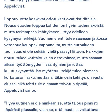
Appelqvist.
Loppuvuotta koskevat odotukset ovat ristiriitaisia.
Nousu vuoden loppua kohden on hyvin todennäköistä,
mutta tarkempaan kehitykseen liittyy edelleen
kysymysmerkkejä. Suomen vienti tulee saamaan jatkossa
vetoapua kauppakumppaneilta, mutta euroalueen
teollisuus ei ole sekään vielä päässyt liitoon. Palkkojen
nousu tukee kotitalouksien ostovoimaa, mutta samaan
aikaan työttömyyden lisääntymien jarruttaa
kulutuskysyntää. Iso myötätuulitekijä tulee olemaan
korkotason lasku, mutta näiltäkin osin kehitys on vasta
alussa, eikä tahti tule olemaan toivotun ripeää,
Appelqvist sanoo.
”Hyvä uutinen ei ole niinkään se, että talous pinnisti
täpärästi plussalle, vaan se, että taustalla vaikuttavat