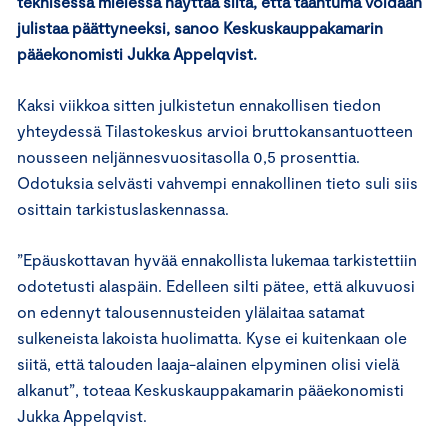
teknisessä mielessä näyttää siltä, että taantuma voidaan
julistaa päättyneeksi, sanoo Keskuskauppakamarin
pääekonomisti Jukka Appelqvist.
Kaksi viikkoa sitten julkistetun ennakollisen tiedon
yhteydessä Tilastokeskus arvioi bruttokansantuotteen
nousseen neljännesvuositasolla 0,5 prosenttia.
Odotuksia selvästi vahvempi ennakollinen tieto suli siis
osittain tarkistuslaskennassa.
”Epäuskottavan hyvää ennakollista lukemaa tarkistettiin
odotetusti alaspäin. Edelleen silti pätee, että alkuvuosi
on edennyt talousennusteiden ylälaitaa satamat
sulkeneista lakoista huolimatta. Kyse ei kuitenkaan ole
siitä, että talouden laaja-alainen elpyminen olisi vielä
alkanut”, toteaa Keskuskauppakamarin pääekonomisti
Jukka Appelqvist.