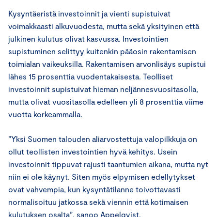
Kysyntäeristä investoinnit ja vienti supistuivat
voimakkaasti alkuvuodesta, mutta sekä yksityinen että
julkinen kulutus olivat kasvussa. Investointien
supistuminen selittyy kuitenkin pääosin rakentamisen
toimialan vaikeuksilla. Rakentamisen arvonlisäys supistui
lähes 15 prosenttia vuodentakaisesta. Teolliset
investoinnit supistuivat hieman neljännesvuositasolla,
mutta olivat vuositasolla edelleen yli 8 prosenttia viime
vuotta korkeammalla.
”Yksi Suomen talouden aliarvostettuja valopilkkuja on
ollut teollisten investointien hyvä kehitys. Usein
investoinnit tippuvat rajusti taantumien aikana, mutta nyt
niin ei ole käynyt. Siten myös elpymisen edellytykset
ovat vahvempia, kun kysyntätilanne toivottavasti
normalisoituu jatkossa sekä viennin että kotimaisen
kulutuksen osalta”, sanoo Appelqvist.