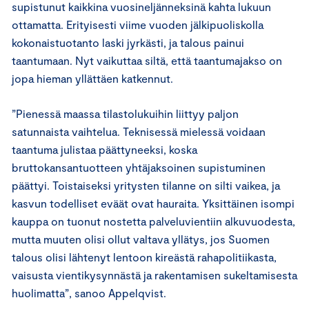
supistunut kaikkina vuosineljänneksinä kahta lukuun
ottamatta. Erityisesti viime vuoden jälkipuoliskolla
kokonaistuotanto laski jyrkästi, ja talous painui
taantumaan. Nyt vaikuttaa siltä, että taantumajakso on
jopa hieman yllättäen katkennut.
”Pienessä maassa tilastolukuihin liittyy paljon
satunnaista vaihtelua. Teknisessä mielessä voidaan
taantuma julistaa päättyneeksi, koska
bruttokansantuotteen yhtäjaksoinen supistuminen
päättyi. Toistaiseksi yritysten tilanne on silti vaikea, ja
kasvun todelliset eväät ovat hauraita. Yksittäinen isompi
kauppa on tuonut nostetta palveluvientiin alkuvuodesta,
mutta muuten olisi ollut valtava yllätys, jos Suomen
talous olisi lähtenyt lentoon kireästä rahapolitiikasta,
vaisusta vientikysynnästä ja rakentamisen sukeltamisesta
huolimatta”, sanoo Appelqvist.