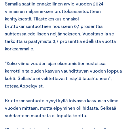
Samalla saatiin ennakollinen arvio vuoden 2024
viimeisen neljänneksen bruttokansantuotteen
kehityksestä. Tilastokeskus ennakoi
bruttokansantuotteen nousseen 0,1 prosenttia
suhteessa edelliseen neljännekseen. Vuositasolla se
tarkoittaisi päätymistä 0,7 prosenttia edellistä vuotta
korkeammalle.
”Koko viime vuoden ajan ekonomistiennusteissa
kerrottiin talouden kasvun vauhdittuvan vuoden loppua
kohti. Sellaista ei valitettavasti näytä tapahtuneen”,
toteaa Appelqvist.
Bruttokansantuote pysyi kyllä loivassa kasvussa viime
vuoden mittaan, mutta elpyminen oli hidasta. Selkeää
suhdanteen muutosta ei lopulta koettu.