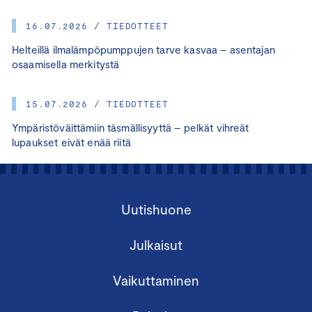
16.07.2026 / TIEDOTTEET
Helteillä ilmalämpöpumppujen tarve kasvaa – asentajan
osaamisella merkitystä
15.07.2026 / TIEDOTTEET
Ympäristöväittämiin täsmällisyyttä – pelkät vihreät
lupaukset eivät enää riitä
Uutishuone
Julkaisut
Vaikuttaminen