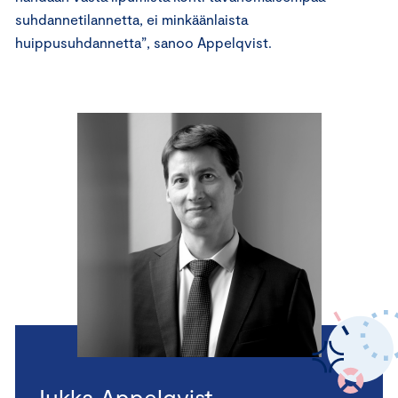
suhdannetilannetta, ei minkäänlaista
huippusuhdannetta”, sanoo Appelqvist.
Jukka Appelqvist