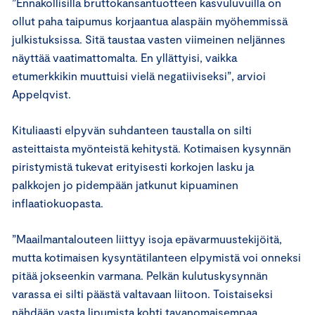
”Ennakollisilla bruttokansantuotteen kasvuluvuilla on
ollut paha taipumus korjaantua alaspäin myöhemmissä
julkistuksissa. Sitä taustaa vasten viimeinen neljännes
näyttää vaatimattomalta. En yllättyisi, vaikka
etumerkkikin muuttuisi vielä negatiiviseksi”, arvioi
Appelqvist.
Kituliaasti elpyvän suhdanteen taustalla on silti
asteittaista myönteistä kehitystä. Kotimaisen kysynnän
piristymistä tukevat erityisesti korkojen lasku ja
palkkojen jo pidempään jatkunut kipuaminen
inflaatiokuopasta.
”Maailmantalouteen liittyy isoja epävarmuustekijöitä,
mutta kotimaisen kysyntätilanteen elpymistä voi onneksi
pitää jokseenkin varmana. Pelkän kulutuskysynnän
varassa ei silti päästä valtavaan liitoon. Toistaiseksi
nähdään vasta lipumista kohti tavanomaisempaa