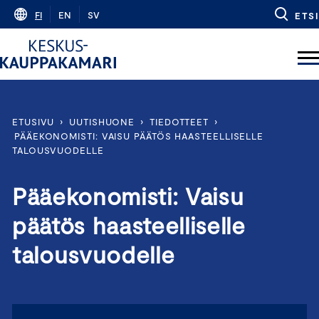
Skip
FI
EN
SV
ETSI
to
content
ETUSIVU
›
UUTISHUONE
›
TIEDOTTEET
›
PÄÄEKONOMISTI: VAISU PÄÄTÖS HAASTEELLISELLE
TALOUSVUODELLE
Pääekonomisti: Vaisu
päätös haasteelliselle
talousvuodelle