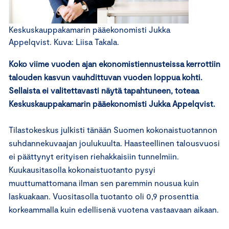
Keskuskauppakamarin pääekonomisti Jukka
Appelqvist. Kuva: Liisa Takala.
Koko viime vuoden ajan ekonomistiennusteissa kerrottiin
talouden kasvun vauhdittuvan vuoden loppua kohti.
Sellaista ei valitettavasti näytä tapahtuneen, toteaa
Keskuskauppakamarin pääekonomisti Jukka Appelqvist.
Tilastokeskus julkisti tänään Suomen kokonaistuotannon
suhdannekuvaajan joulukuulta. Haasteellinen talousvuosi
ei päättynyt erityisen riehakkaisiin tunnelmiin.
Kuukausitasolla kokonaistuotanto pysyi
muuttumattomana ilman sen paremmin nousua kuin
laskuakaan. Vuositasolla tuotanto oli 0,9 prosenttia
korkeammalla kuin edellisenä vuotena vastaavaan aikaan.