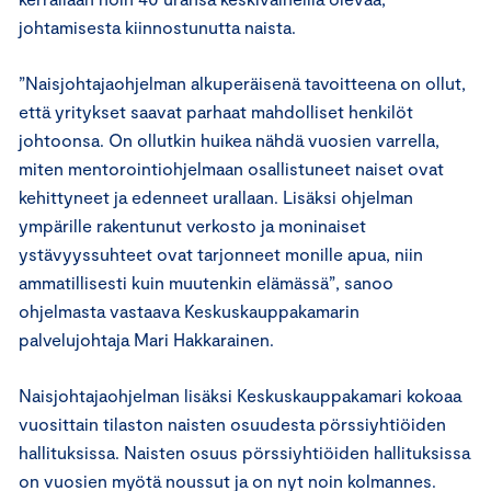
johtamisesta kiinnostunutta naista.
”Naisjohtajaohjelman alkuperäisenä tavoitteena on ollut,
että yritykset saavat parhaat mahdolliset henkilöt
johtoonsa. On ollutkin huikea nähdä vuosien varrella,
miten mentorointiohjelmaan osallistuneet naiset ovat
kehittyneet ja edenneet urallaan. Lisäksi ohjelman
ympärille rakentunut verkosto ja moninaiset
ystävyyssuhteet ovat tarjonneet monille apua, niin
ammatillisesti kuin muutenkin elämässä”, sanoo
ohjelmasta vastaava Keskuskauppakamarin
palvelujohtaja Mari Hakkarainen.
Naisjohtajaohjelman lisäksi Keskuskauppakamari kokoaa
vuosittain tilaston naisten osuudesta pörssiyhtiöiden
hallituksissa. Naisten osuus pörssiyhtiöiden hallituksissa
on vuosien myötä noussut ja on nyt noin kolmannes.