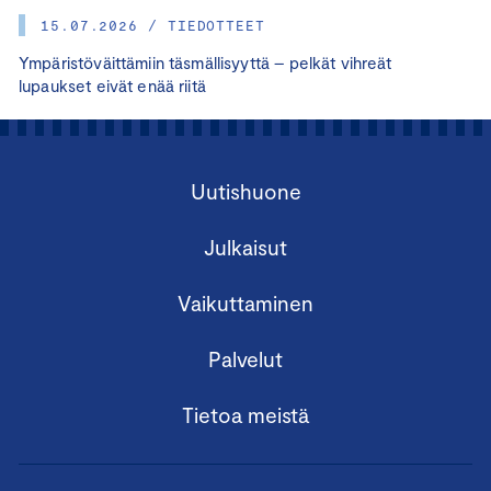
15.07.2026 / TIEDOTTEET
Ympäristöväittämiin täsmällisyyttä – pelkät vihreät
lupaukset eivät enää riitä
Uutishuone
Julkaisut
Vaikuttaminen
Palvelut
Tietoa meistä