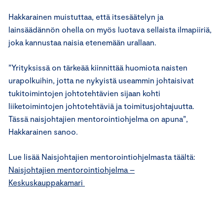
Hakkarainen muistuttaa, että itsesäätelyn ja
lainsäädännön ohella on myös luotava sellaista ilmapiiriä,
joka kannustaa naisia etenemään urallaan.
”Yrityksissä on tärkeää kiinnittää huomiota naisten
urapolkuihin, jotta ne nykyistä useammin johtaisivat
tukitoimintojen johtotehtävien sijaan kohti
liiketoimintojen johtotehtäviä ja toimitusjohtajuutta.
Tässä naisjohtajien mentorointiohjelma on apuna”,
Hakkarainen sanoo.
Lue lisää Naisjohtajien mentorointiohjelmasta täältä:
Naisjohtajien mentorointiohjelma –
Keskuskauppakamari