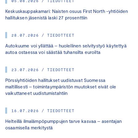
05.08.2026 / TIEDOTTEET
Keskuskauppakamari: Naisten osuus First North -yhtiöiden
hallituksen jäsenistä laski 27 prosenttiin
28.07.2026 / TIEDOTTEET
Autokuume voi yllättää – huolellinen selvitystyö käytettyä
autoa ostaessa voi säästää tuhansilta euroilta
23.07.2026 / TIEDOTTEET
Pörssiyhtiöiden hallitukset uudistuvat Suomessa
maltillisesti – toimintaympäristön muutokset eivät ole
vaikuttaneet uudistumistahtiin
16.07.2026 / TIEDOTTEET
Helteillä ilmalämpöpumppujen tarve kasvaa – asentajan
osaamisella merkitystä