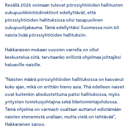
Kesällä 2026 voimaan tulevat pörssiyhtiöiden hallitusten
sukupuolikiintiödirektiivit edellyttävät, että
pörssiyhtiöiden hallituksissa olisi tasapuolinen
sukupuolijakauma. Tämä edellyttäisi Suomessa noin 60
naista lisää pörssiyhtiöiden hallituksiin.
Hakkaraisen mukaan vuosien varrella on ollut
keskustelua siitä, tarvitaanko erillistä ohjelmaa johtajiksi
haluaville naisille.
”Naisten määrä pörssiyhtiöiden hallituksissa on kasvanut
koko ajan, mikä on erittäin hieno asia. Yhä edelleen naiset
ovat kuitenkin aliedustettuina paitsi hallituksissa, myös
yritysten toimitusjohtajina sekä liiketoimintajohdossa.
Tämä ohjelma on varmasti osaltaan auttanut edistämään
naisten etenemistä urallaan, mutta vielä on tehtävää”,
Hakkarainen sanoo.