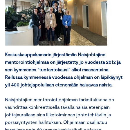
Keskuskauppakamarin järjestämän Naisjohtajien
mentorointiohjelmaa on järjestetty jo vuodesta 2012 ja
sen kymmenes ”tuotantokausi” alkoi maanantaina.
Reilussa kymmenessä vuodessa ohjelman on läpikäynyt
yli 400 johtajapolullaan etenemään haluavaa naista.
Naisjohtajien mentorointiohjelman tarkoituksena on
vauhdittaa konkreettisella tavalla naisia eteenpäin
johtajaurallaan aina liiketoiminnan johtotehtäviin ja
pörssiyritysten hallituksiin. Ohjelmaan osallistuu
kerrallaan noin 40 uransa keskivaiheilla olevaa,