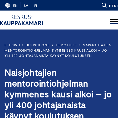
Skip
EN
SV
FI
ETSI
to
content
ETUSIVU
›
UUTISHUONE
›
TIEDOTTEET
›
NAISJOHTAJIEN
MENTOROINTIOHJELMAN KYMMENES KAUSI ALKOI – JO
YLI 400 JOHTAJANAISTA KÄYNYT KOULUTUKSEN
Naisjohtajien
mentorointiohjelman
kymmenes kausi alkoi – jo
yli 400 johtajanaista
käynyt koulutuksen