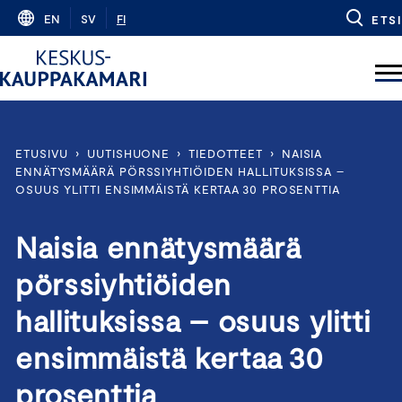
Skip
EN
SV
FI
ETSI
to
content
ETUSIVU
›
UUTISHUONE
›
TIEDOTTEET
›
NAISIA
ENNÄTYSMÄÄRÄ PÖRSSIYHTIÖIDEN HALLITUKSISSA –
OSUUS YLITTI ENSIMMÄISTÄ KERTAA 30 PROSENTTIA
Naisia ennätysmäärä
pörssiyhtiöiden
hallituksissa – osuus ylitti
ensimmäistä kertaa 30
prosenttia