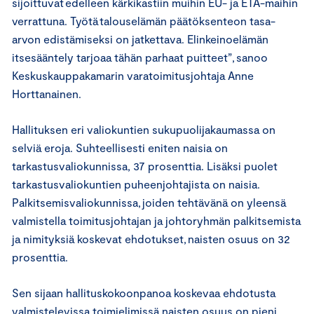
sijoittuvat edelleen kärkikastiin muihin EU- ja ETA-maihin
verrattuna. Työtä talouselämän päätöksenteon tasa-
arvon edistämiseksi on jatkettava. Elinkeinoelämän
itsesääntely tarjoaa tähän parhaat puitteet”, sanoo
Keskuskauppakamarin varatoimitusjohtaja Anne
Horttanainen.
Hallituksen eri valiokuntien sukupuolijakaumassa on
selviä eroja. Suhteellisesti eniten naisia on
tarkastusvaliokunnissa, 37 prosenttia. Lisäksi puolet
tarkastusvaliokuntien puheenjohtajista on naisia.
Palkitsemisvaliokunnissa, joiden tehtävänä on yleensä
valmistella toimitusjohtajan ja johtoryhmän palkitsemista
ja nimityksiä koskevat ehdotukset, naisten osuus on 32
prosenttia.
Sen sijaan hallituskokoonpanoa koskevaa ehdotusta
valmistelevissa toimielimissä naisten osuus on pieni.