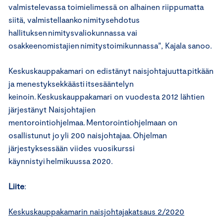
valmistelevassa toimielimessä on alhainen riippumatta
siitä, valmistellaanko nimitysehdotus
hallituksen nimitysvaliokunnassa vai
osakkeenomistajien nimitystoimikunnassa”, Kajala sanoo.
Keskuskauppakamari on edistänyt naisjohtajuutta pitkään
ja menestyksekkäästi itsesääntelyn
keinoin. Keskuskauppakamari on vuodesta 2012 lähtien
järjestänyt Naisjohtajien
mentorointiohjelmaa. Mentorointiohjelmaan on
osallistunut jo yli 200 naisjohtajaa. Ohjelman
järjestyksessään viides vuosikurssi
käynnistyi helmikuussa 2020.
Liite
:
Keskuskauppakamarin naisjohtajakatsaus 2/2020