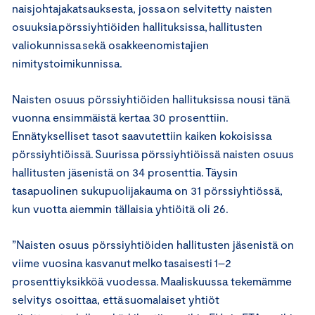
naisjohtajakatsauksesta, jossa on selvitetty naisten
osuuksia pörssiyhtiöiden hallituksissa, hallitusten
valiokunnissa sekä osakkeenomistajien
nimitystoimikunnissa.
Naisten osuus pörssiyhtiöiden hallituksissa nousi tänä
vuonna ensimmäistä kertaa 30 prosenttiin.
Ennätykselliset tasot saavutettiin kaiken kokoisissa
pörssiyhtiöissä. Suurissa pörssiyhtiöissä naisten osuus
hallitusten jäsenistä on 34 prosenttia. Täysin
tasapuolinen sukupuolijakauma on 31 pörssiyhtiössä,
kun vuotta aiemmin tällaisia yhtiöitä oli 26.
”Naisten osuus pörssiyhtiöiden hallitusten jäsenistä on
viime vuosina kasvanut melko tasaisesti 1–2
prosenttiyksikköä vuodessa. Maaliskuussa tekemämme
selvitys osoittaa, että suomalaiset yhtiöt