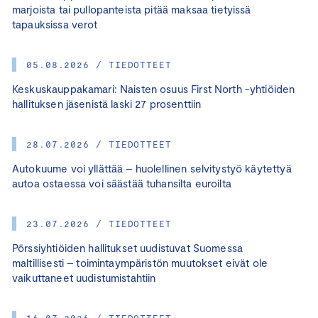
marjoista tai pullopanteista pitää maksaa tietyissä
tapauksissa verot
05.08.2026 / TIEDOTTEET
Keskuskauppakamari: Naisten osuus First North -yhtiöiden
hallituksen jäsenistä laski 27 prosenttiin
28.07.2026 / TIEDOTTEET
Autokuume voi yllättää – huolellinen selvitystyö käytettyä
autoa ostaessa voi säästää tuhansilta euroilta
23.07.2026 / TIEDOTTEET
Pörssiyhtiöiden hallitukset uudistuvat Suomessa
maltillisesti – toimintaympäristön muutokset eivät ole
vaikuttaneet uudistumistahtiin
16.07.2026 / TIEDOTTEET