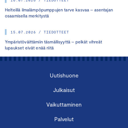
Helteillä ilmalämpöpumppujen tarve kasvaa – asentajan
osaamisella merkitystä
15.07.2026 / TIEDOTTEET
Ympäristöväittämiin täsmällisyyttä – pelkät vihreät
lupaukset eivät enää riitä
Uutishuone
Julkaisut
Vaikuttaminen
Palvelut