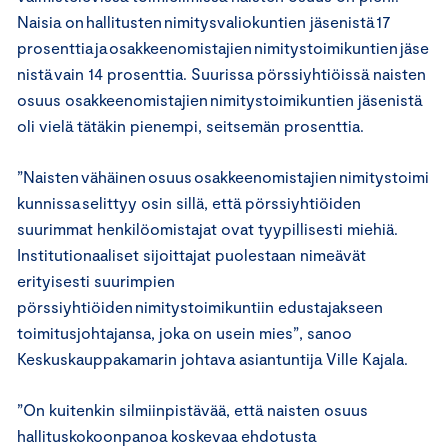
Naisia on hallitusten nimitysvaliokuntien jäsenistä 17
prosenttia ja osakkeenomistajien nimitystoimikuntien jäse
nistä vain 14 prosenttia. Suurissa pörssiyhtiöissä naisten
osuus osakkeenomistajien nimitystoimikuntien jäsenistä
oli vielä tätäkin pienempi, seitsemän prosenttia.
”Naisten vähäinen osuus osakkeenomistajien nimitystoimi
kunnissa selittyy osin sillä, että pörssiyhtiöiden
suurimmat henkilöomistajat ovat tyypillisesti miehiä.
Institutionaaliset sijoittajat puolestaan nimeävät
erityisesti suurimpien
pörssiyhtiöiden nimitystoimikuntiin edustajakseen
toimitusjohtajansa, joka on usein mies”, sanoo
Keskuskauppakamarin johtava asiantuntija Ville Kajala.
”On kuitenkin silmiinpistävää, että naisten osuus
hallituskokoonpanoa koskevaa ehdotusta