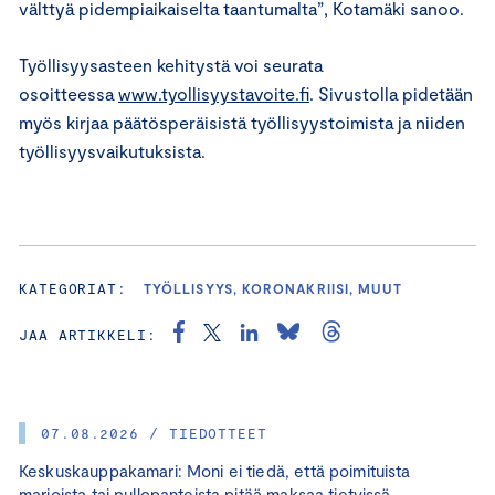
välttyä pidempiaikaiselta taantumalta”, Kotamäki sanoo.
Työllisyysasteen kehitystä voi seurata
osoitteessa
www.tyollisyystavoite.fi
. Sivustolla pidetään
myös kirjaa päätösperäisistä työllisyystoimista ja niiden
työllisyysvaikutuksista.
KATEGORIAT:
TYÖLLISYYS, KORONAKRIISI, MUUT
JAA ARTIKKELI:
07.08.2026 / TIEDOTTEET
Keskuskauppakamari: Moni ei tiedä, että poimituista
marjoista tai pullopanteista pitää maksaa tietyissä