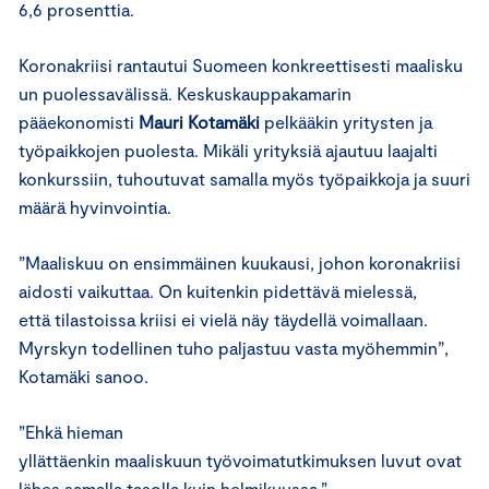
6,6 prosenttia.
Koronakriisi rantautui Suomeen konkreettisesti maalisku
un puolessavälissä. Keskuskauppakamarin
pääekonomisti
Mauri Kotamäki
pelkääkin yritysten ja
työpaikkojen puolesta. Mikäli yrityksiä ajautuu laajalti
konkurssiin, tuhoutuvat samalla myös työpaikkoja ja suuri
määrä hyvinvointia.
”Maaliskuu on ensimmäinen kuukausi, johon koronakriisi
aidosti vaikuttaa. On kuitenkin pidettävä mielessä,
että tilastoissa kriisi ei vielä näy täydellä voimallaan.
Myrskyn todellinen tuho paljastuu vasta myöhemmin”,
Kotamäki sanoo.
”Ehkä hieman
yllättäenkin maaliskuun työvoimatutkimuksen luvut ovat
lähes samalla tasolla kuin helmikuussa.”