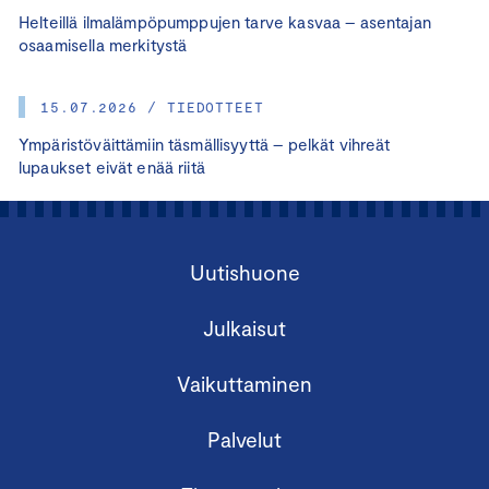
Helteillä ilmalämpöpumppujen tarve kasvaa – asentajan
osaamisella merkitystä
15.07.2026 / TIEDOTTEET
Ympäristöväittämiin täsmällisyyttä – pelkät vihreät
lupaukset eivät enää riitä
Uutishuone
Julkaisut
Vaikuttaminen
Palvelut