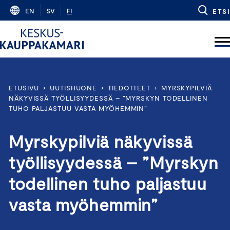
Skip
EN
SV
FI
ETSI
to
content
ETUSIVU
›
UUTISHUONE
›
TIEDOTTEET
›
MYRSKYPILVIÄ
NÄKYVISSÄ TYÖLLISYYDESSÄ – ”MYRSKYN TODELLINEN
TUHO PALJASTUU VASTA MYÖHEMMIN”
Myrskypilviä näkyvissä
työllisyydessä – ”Myrskyn
todellinen tuho paljastuu
vasta myöhemmin”