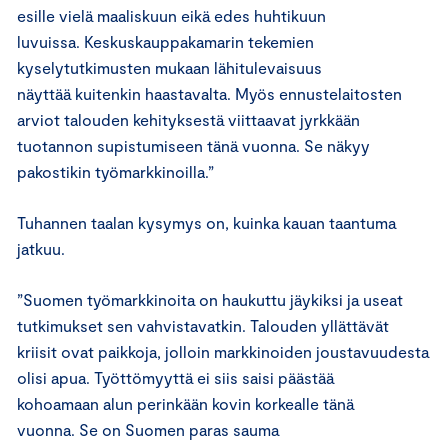
esille vielä maaliskuun eikä edes huhtikuun
luvuissa. Keskuskauppakamarin tekemien
kyselytutkimusten mukaan lähitulevaisuus
näyttää kuitenkin haastavalta. Myös ennustelaitosten
arviot talouden kehityksestä viittaavat jyrkkään
tuotannon supistumiseen tänä vuonna. Se näkyy
pakostikin työmarkkinoilla.”
Tuhannen taalan kysymys on, kuinka kauan taantuma
jatkuu.
”Suomen työmarkkinoita on haukuttu jäykiksi ja useat
tutkimukset sen vahvistavatkin. Talouden yllättävät
kriisit ovat paikkoja, jolloin markkinoiden joustavuudesta
olisi apua. Työttömyyttä ei siis saisi päästää
kohoamaan alun perinkään kovin korkealle tänä
vuonna. Se on Suomen paras sauma