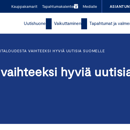
Kauppakamarit
Tapahtumakalenteri
Medialle
ASIANTUN
Uutishuone
Vaikuttaminen
Tapahtumat ja valme
TALOUDESTA VAIHTEEKSI HYVIÄ UUTISIA SUOMELLE
aihteeksi hyviä uutisi