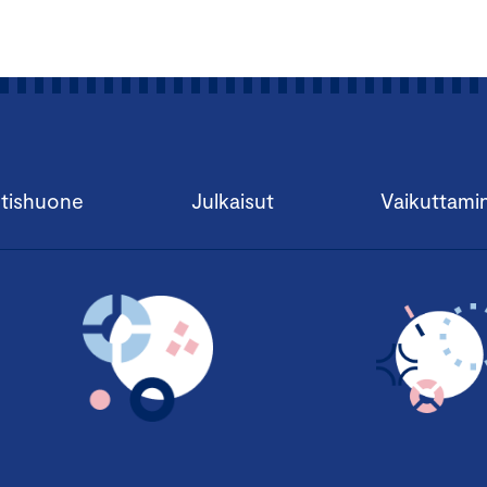
tishuone
Julkaisut
Vaikuttami