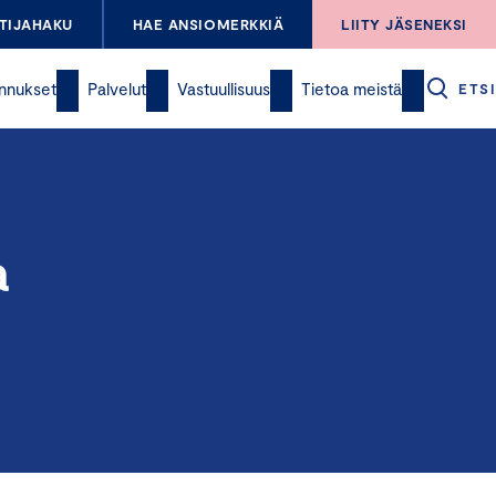
TIJAHAKU
HAE ANSIOMERKKIÄ
LIITY JÄSENEKSI
nnukset
Palvelut
Vastuullisuus
Tietoa meistä
ETSI
a