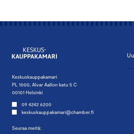
Uu
Keskuskauppakamari
PL 1000, Alvar Aallon katu 5 C
00101 Helsinki
09 4242 6200
keskuskauppakamari@chamber.fi
Seuraa meitä: