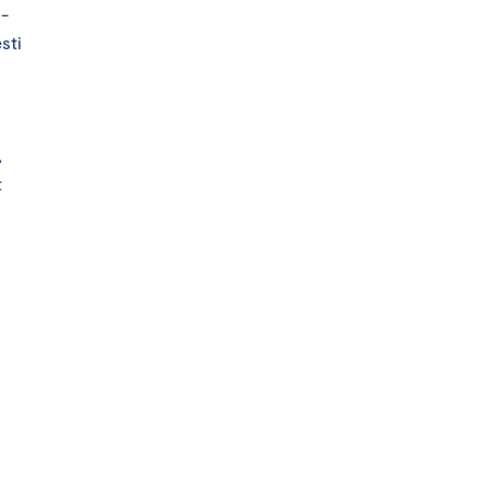
 -
sti
,
t