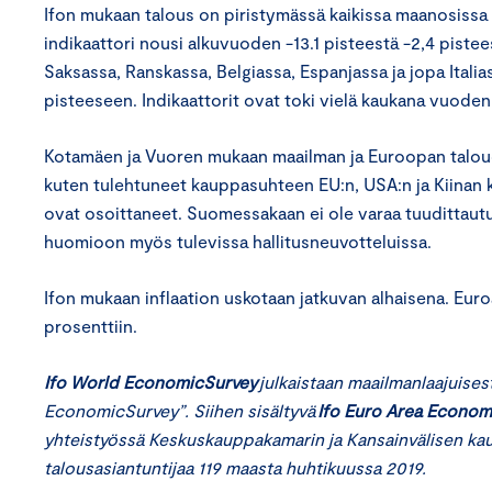
Ifon mukaan talous on piristymässä kaikissa maanosissa 
indikaattori nousi alkuvuoden -13.1 pisteestä -2,4 piste
Saksassa, Ranskassa, Belgiassa, Espanjassa ja jopa Italias
pisteeseen. Indikaattorit ovat toki vielä kaukana vuod
Kotamäen ja Vuoren mukaan maailman ja Euroopan taloudes
kuten tulehtuneet kauppasuhteen EU:n, USA:n ja Kiinan k
ovat osoittaneet. Suomessakaan ei ole varaa tuudittaut
huomioon myös tulevissa hallitusneuvotteluissa.
Ifo
n mukaan inflaation uskotaan jatkuvan alhaisena.
Euro
prosenttiin.
Ifo World EconomicSurvey
julkaistaan maailmanlaajuises
EconomicSurvey”.
Siihen sisältyvä
Ifo Euro Area Econom
yhteistyössä Keskuskauppakamarin ja Kansainvälisen kau
talousasiantuntijaa 1
19
maasta h
uhti
kuussa 201
9
.