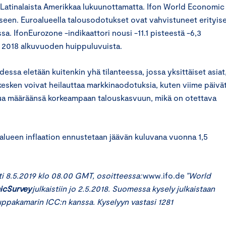
Latinalaista Amerikkaa lukuun
ottamatta.
Ifon World Economic
eseen.
Euroalueella talousodotukset ovat vahvistuneet erityise
sa. IfonEurozone -indikaattori nousi -11.1 pisteestä -6,3
en 2018 alkuvuoden huippuluvuista.
sa eletään kuitenkin yhä tilanteessa, jossa yksittäiset asiat
esken voivat heilauttaa markkinaodotuksia, kuten viime päivä
ua
määräänsä korkeampaan
talouskasvuun, mikä
on otettava
alueen inflaation ennustetaan jäävän kuluvana vuonna 1
,
5
ti
8
.
5
.201
9
klo 08.00 GMT, osoitteessa:
www.ifo.de
”World
icSurvey
julkaistiin jo
2
.
5
.201
8
. Suomessa kysely julkaistaan
ppakamarin ICC:n kanssa. Kyselyyn vastasi 1
281