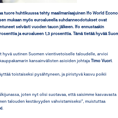
aa tuore huhtikuussa tehty maailmanlaajuinen Ifo World Econ
oksen mukaan myös euroalueella suhdanneodotukset ovat
ntuneet selvästi vuoden tauon jälkeen. Ifo ennustaakin
osenttia ja euroalueen 1,3 prosenttia. Tämä tietää hyvää Suo
yvä uutinen Suomen vientivetoiselle taloudelle, arvioi
kauppakamarin kansainv
älisten asioiden johtaja
Timo Vuori
.
ttää toistaiseksi pysähtyneen, ja
piristyvä kasvu
poikii
junassa, joten nyt olisi suotavaa, että saisimme kasvavasta
n talouden kestävyyden vahvistamiseksi
”
, muistuttaa
ki
.