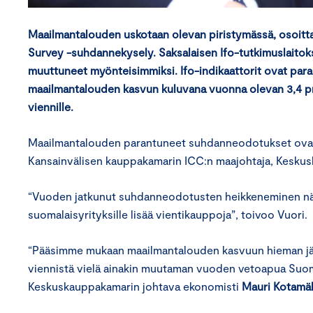
Maailmantalouden uskotaan olevan piristymässä, osoitt
Survey -suhdannekysely. Saksalaisen Ifo-tutkimuslait
muuttuneet myönteisimmiksi. Ifo-indikaattorit ovat para
maailmantalouden kasvun kuluvana vuonna olevan 3,4 pr
viennille.
Maailmantalouden parantuneet suhdanneodotukset ovat h
Kansainvälisen kauppakamarin ICC:n maajohtaja,
Keskus
“
Vuoden jatkunut suhdanneodotusten heikkeneminen näy
s
uomalaisyrityksille lisää vientikauppoja
”
,
t
oivoo Vuori.
“
Pääsimme mukaan maailmantalouden kasvuun hieman jälki
viennistä vielä
ainakin
muutaman vuoden vetoapua Suome
Keskuskauppakamarin
johtava ekonomisti
Mauri Kotamä