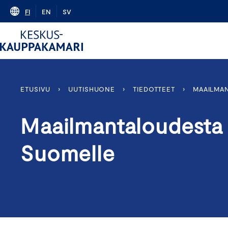
Skip
FI
EN
SV
to
content
ETUSIVU
›
UUTISHUONE
›
TIEDOTTEET
›
MAAILMAN
Maailmantaloudesta v
Suomelle