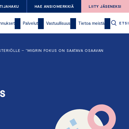
TIJAHAKU
HAE ANSIOMERKKIÄ
LIITY JÄSENEKSI
nnukset
Palvelut
Vastuullisuus
Tietoa meistä
ETSI
STERIÖLLE – ”MIGRIN FOKUS ON SAATAVA OSAAVAN
s