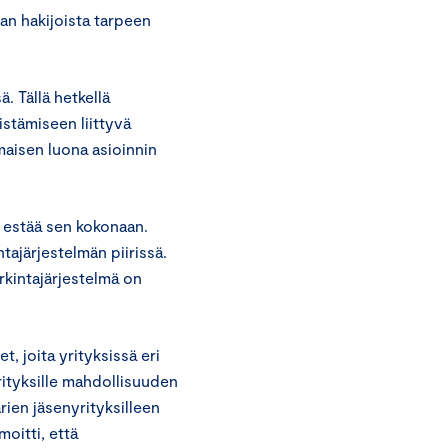
an hakijoista tarpeen
 Tällä hetkellä
stämiseen liittyvä
aisen luona asioinnin
 estää sen kokonaan.
tajärjestelmän piirissä.
kintajärjestelmä on
, joita yrityksissä eri
rityksille mahdollisuuden
ien jäsenyrityksilleen
oitti, että