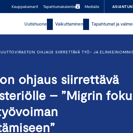
Kauppakamarit
Tapahtumakalenteri
Medialle
ASIANTUN
Uutishuone
Vaikuttaminen
Tapahtumat ja valme
UTTOVIRASTON OHJAUS SIIRRETTÄVÄ TYÖ- JA ELINKEINOMINI
n ohjaus siirrettävä
steriölle – ”Migrin foku
 työvoiman
tämiseen”