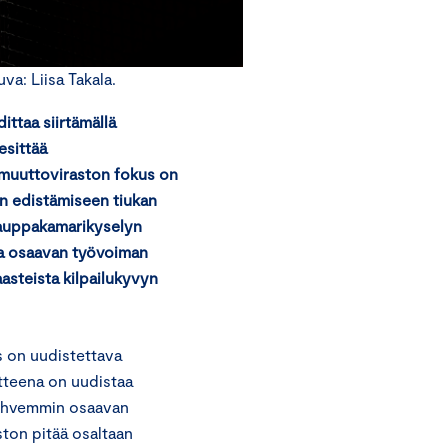
a: Liisa Takala.
ttaa siirtämällä
esittää
uuttoviraston fokus on
n edistämiseen tiukan
kauppakamarikyselyn
 ja osaavan työvoiman
asteista kilpailukyvyn
 on uudistettava
itteena on uudistaa
 vahvemmin osaavan
on pitää osaltaan