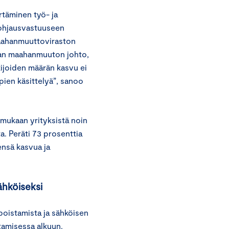
täminen työ- ja
n ohjausvastuuseen
 Maahanmuuttoviraston
uvan maahanmuuton johto,
akijoiden määrän kasvu ei
ien käsittelyä”, sanoo
mukaan yrityksistä noin
a. Peräti 73 prosenttia
ensä kasvua ja
ähköiseksi
oistamista ja sähköisen
tamisessa alkuun.