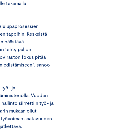
lle tekemällä
kelulupaprosessien
en tapoihin. Keskeistä
on päästävä
n tehty paljon
oviraston fokus pitää
 edistämiseen”, sanoo
työ- ja
äministeriöllä. Vuoden
linto siirrettiin työ- ja
arin mukaan ollut
an työvoiman saatavuuden
atkettava.