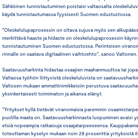
Sähköinen tunnistautuminen poistaisi valtaosalta oleskeluluv
käydä tunnistautumassa fyysisesti Suomen edustustossa.
”Oleskelulupaprosessin on oltava sujuva myös sen alkupäässä.
merkittävä haaste ja hidaste on oleskelulupaprosessin käynni
tunnistautuminen Suomen edustustossa. Perinteisen viranom
rinnalle on saatava digitaalinen vaihtoehto”, sanoo Valtonen.
Saatavuusharkinta hidastaa osaajien maahanmuuttoa tai jopa
Valtaosa työhön liittyvistä oleskeluluvista on saatavuusharkin
Valtosen mukaan ammattinimikkeisiin perustuva saatavuushar
yksinkertaisesti toimimaton ja aikansa elänyt.
”Yritykset kyllä tietävät viranomaisia paremmin osaamistarpeet
puolilla maata on. Saatavuusharkinnasta luopuminen avaisi y
etsiä nopeampia ratkaisuja osaajatarpeeseensa. Kauppakamar
toteuttaman kyselyn mukaan noin 28 prosenttia yrityksistä ilm