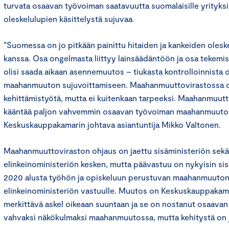
turvata osaavan työvoiman saatavuutta suomalaisille yrityksi
oleskelulupien käsittelystä sujuvaa.
”Suomessa on jo pitkään painittu hitaiden ja kankeiden oles
kanssa. Osa ongelmasta liittyy lainsäädäntöön ja osa tekemis
olisi saada aikaan asennemuutos – tiukasta kontrolloinnista 
maahanmuuton sujuvoittamiseen. Maahanmuuttovirastossa o
kehittämistyötä, mutta ei kuitenkaan tarpeeksi. Maahanmuutt
kääntää paljon vahvemmin osaavan työvoiman maahanmuuton
Keskuskauppakamarin johtava asiantuntija Mikko Valtonen.
Maahanmuuttoviraston ohjaus on jaettu sisäministeriön sekä 
elinkeinoministeriön kesken, mutta päävastuu on nykyisin sis
2020 alusta työhön ja opiskeluun perustuvan maahanmuuton hal
elinkeinoministeriön vastuulle. Muutos on Keskuskauppakam
merkittävä askel oikeaan suuntaan ja se on nostanut osaav
vahvaksi näkökulmaksi maahanmuutossa, mutta kehitystä on j