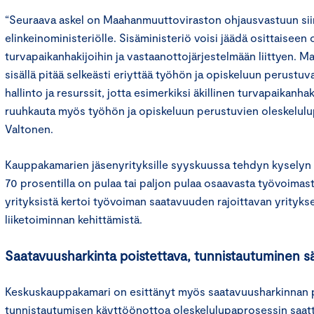
“Seuraava askel on Maahanmuuttoviraston ohjausvastuun siir
elinkeinoministeriölle. Sisäministeriö voisi jäädä osittaisee
turvapaikanhakijoihin ja vastaanottojärjestelmään liittyen.
sisällä pitää selkeästi eriyttää työhön ja opiskeluun perust
hallinto ja resurssit, jotta esimerkiksi äkillinen turvapaikanh
ruuhkauta myös työhön ja opiskeluun perustuvien oleskelulup
Valtonen.
Kauppakamarien jäsenyrityksille syyskuussa tehdyn kyselyn 
70 prosentilla on pulaa tai paljon pulaa osaavasta työvoimast
yrityksistä kertoi työvoiman saatavuuden rajoittavan yrityks
liiketoiminnan kehittämistä.
Saatavuusharkinta poistettava, tunnistautuminen s
Keskuskauppakamari on esittänyt myös saatavuusharkinnan p
tunnistautumisen käyttöönottoa oleskelulupaprosessin saat