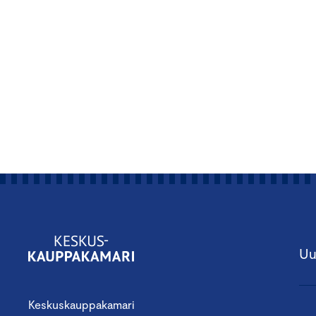
Uu
Keskuskauppakamari