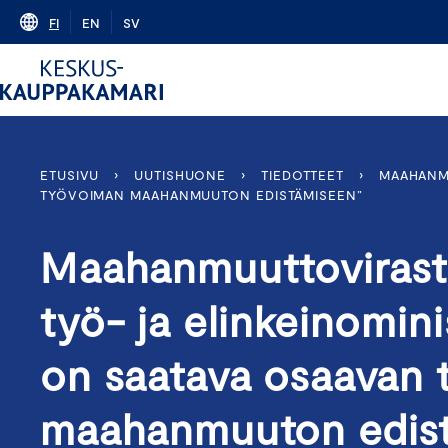
Skip
FI
EN
SV
to
content
ETUSIVU
›
UUTISHUONE
›
TIEDOTTEET
›
MAAHANMU
TYÖVOIMAN MAAHANMUUTON EDISTÄMISEEN”
Maahanmuuttovirasto
työ- ja elinkeinomini
on saatava osaavan
maahanmuuton edis