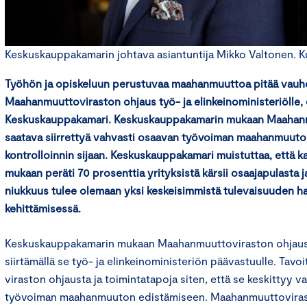
Keskuskauppakamarin johtava asiantuntija Mikko Valtonen. Kuv
Työhön ja opiskeluun perustuvaa maahanmuuttoa pitää vauhdi
Maahanmuuttoviraston ohjaus työ- ja elinkeinoministeriölle, 
Keskuskauppakamari. Keskuskauppakamarin mukaan Maahanm
saatava siirrettyä vahvasti osaavan työvoiman maahanmuuto
kontrolloinnin sijaan. Keskuskauppakamari muistuttaa, että 
mukaan peräti 70 prosenttia yrityksistä kärsii osaajapulasta
niukkuus tulee olemaan yksi keskeisimmistä tulevaisuuden ha
kehittämisessä.
Keskuskauppakamarin mukaan Maahanmuuttoviraston ohjaus
siirtämällä se työ- ja elinkeinoministeriön päävastuulle. Tavo
viraston ohjausta ja toimintatapoja siten, että se keskittyy
työvoiman maahanmuuton edistämiseen. Maahanmuuttovirast