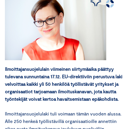
Ilmoittajansuojelulain viimeinen siirtymäaika päättyy
tulevana sunnuntaina 17.12. EU-direktiiviin perustuva laki
velvoittaa kaikki yli 50 henkilöä työllistävät yritykset ja
organisaatiot tarjoamaan ilmoituskanavan, jota kautta
työntekijät voivat kertoa havaitsemistaan epäkohdista.
Ilmoittajansuojelulaki tuli voimaan tämän vuoden alussa.
Alle 250 henkeä työllistävillä organisaatioille annettiin
aikaa avata ilmoituskanava joulukuun puoliväliin