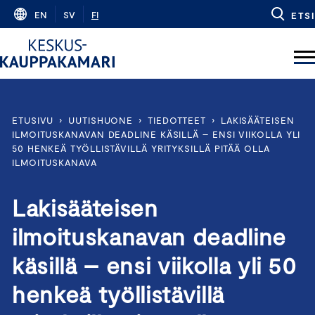
Skip
EN
SV
FI
ETSI
to
content
ETUSIVU
›
UUTISHUONE
›
TIEDOTTEET
›
LAKISÄÄTEISEN
ILMOITUSKANAVAN DEADLINE KÄSILLÄ – ENSI VIIKOLLA YLI
50 HENKEÄ TYÖLLISTÄVILLÄ YRITYKSILLÄ PITÄÄ OLLA
ILMOITUSKANAVA
Lakisääteisen
ilmoituskanavan deadline
käsillä – ensi viikolla yli 50
henkeä työllistävillä