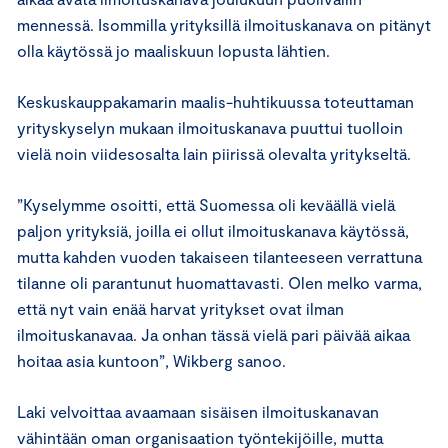
mennessä. Isommilla yrityksillä ilmoituskanava on pitänyt
olla käytössä jo maaliskuun lopusta lähtien.
Keskuskauppakamarin maalis-huhtikuussa toteuttaman
yrityskyselyn mukaan ilmoituskanava puuttui tuolloin
vielä noin viidesosalta lain piirissä olevalta yritykseltä.
”Kyselymme osoitti, että Suomessa oli keväällä vielä
paljon yrityksiä, joilla ei ollut ilmoituskanava käytössä,
mutta kahden vuoden takaiseen tilanteeseen verrattuna
tilanne oli parantunut huomattavasti. Olen melko varma,
että nyt vain enää harvat yritykset ovat ilman
ilmoituskanavaa. Ja onhan tässä vielä pari päivää aikaa
hoitaa asia kuntoon”, Wikberg sanoo.
Laki velvoittaa avaamaan sisäisen ilmoituskanavan
vähintään oman organisaation työntekijöille, mutta