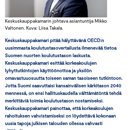
Keskuskauppakamarin johtava asiantuntija Mikko
Valtonen. Kuva: Liisa Takala.
Keskuskauppakamari pitää hälyttävänä OECD:n
uusimmasta koulutustasovertailusta ilmenevää tietoa
Suomen nuorten koulutustason laskusta.
Keskuskauppakamari esittää korkeakoulujen
lyhyttutkintojen käyttöönottoa ja yksilön
omavastuuosuutta toiseen saman tasoiseen tutkintoon.
Jotta Suomi saavuttaisi kansainvälisen kärkitason 2040
mennessä, on ensi hallituskaudella välttämätöntä tehdä
merkittäviä toimia koulutustason nostamiseksi.
Keskuskauppakamari painottaa, että korkeakoulujen
rahoituksen vahvistamiseksi on löydettävä kokonaan
uusia tapoja julkisen talouden ollessa vahvasti