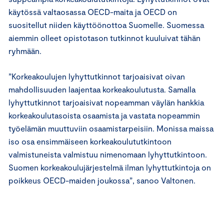
käytössä valtaosassa OECD-maita ja OECD on
suositellut niiden käyttöönottoa Suomelle. Suomessa
aiemmin olleet opistotason tutkinnot kuuluivat tähän
ryhmään.
”Korkeakoulujen lyhyttutkinnot tarjoaisivat oivan
mahdollisuuden laajentaa korkeakoulutusta. Samalla
lyhyttutkinnot tarjoaisivat nopeamman väylän hankkia
korkeakoulutasoista osaamista ja vastata nopeammin
työelämän muuttuviin osaamistarpeisiin. Monissa maissa
iso osa ensimmäiseen korkeakoulututkintoon
valmistuneista valmistuu nimenomaan lyhyttutkintoon.
Suomen korkeakoulujärjestelmä ilman lyhyttutkintoja on
poikkeus OECD-maiden joukossa”, sanoo Valtonen.