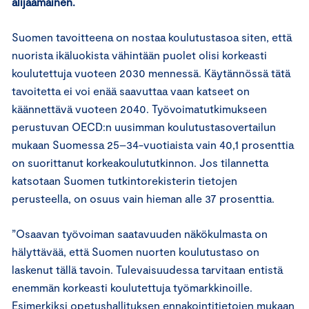
alijäämäinen.
Suomen tavoitteena on nostaa koulutustasoa siten, että
nuorista ikäluokista vähintään puolet olisi korkeasti
koulutettuja vuoteen 2030 mennessä. Käytännössä tätä
tavoitetta ei voi enää saavuttaa vaan katseet on
käännettävä vuoteen 2040. Työvoimatutkimukseen
perustuvan OECD:n uusimman koulutustasovertailun
mukaan Suomessa 25–34-vuotiaista vain 40,1 prosenttia
on suorittanut korkeakoulututkinnon. Jos tilannetta
katsotaan Suomen tutkintorekisterin tietojen
perusteella, on osuus vain hieman alle 37 prosenttia.
”Osaavan työvoiman saatavuuden näkökulmasta on
hälyttävää, että Suomen nuorten koulutustaso on
laskenut tällä tavoin. Tulevaisuudessa tarvitaan entistä
enemmän korkeasti koulutettuja työmarkkinoille.
Esimerkiksi opetushallituksen ennakointitietojen mukaan