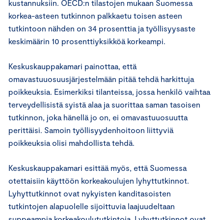
kustannuksiin. OECD:n tilastojen mukaan Suomessa
korkea-asteen tutkinnon palkkaetu toisen asteen
tutkintoon nähden on 34 prosenttia ja työllisyysaste
keskimäärin 10 prosenttiyksikköä korkeampi.
Keskuskauppakamari painottaa, että
omavastuuosuusjärjestelmään pitää tehdä harkittuja
poikkeuksia. Esimerkiksi tilanteissa, jossa henkilö vaihtaa
terveydellisistä syistä alaa ja suorittaa saman tasoisen
tutkinnon, joka hänellä jo on, ei omavastuuosuutta
perittäisi. Samoin työllisyydenhoitoon liittyviä
poikkeuksia olisi mahdollista tehdä.
Keskuskauppakamari esittää myös, että Suomessa
otettaisiin käyttöön korkeakoulujen lyhyttutkinnot.
Lyhyttutkinnot ovat nykyisten kanditasoisten
tutkintojen alapuolelle sijoittuvia laajuudeltaan
suppeampia korkeakoulututkintoja. Lyhyttutkinnot ovat