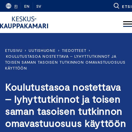
Skip
FI
EN
SV
ETSI
to
content
ETUSIVU
›
UUTISHUONE
›
TIEDOTTEET
›
KOULUTUSTASOA NOSTETTAVA – LYHYTTUTKINNOT JA
TOISEN SAMAN TASOISEN TUTKINNON OMAVASTUUOSUUS
KÄYTTÖÖN
Koulutustasoa nostettava
– lyhyttutkinnot ja toisen
saman tasoisen tutkinnon
omavastuuosuus käyttöön