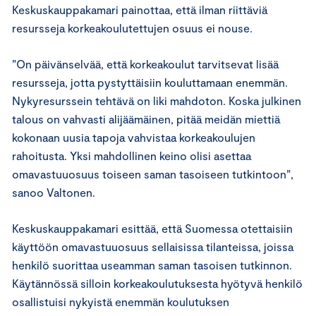
Keskuskauppakamari painottaa, että ilman riittäviä
resursseja korkeakoulutettujen osuus ei nouse.
”On päivänselvää, että korkeakoulut tarvitsevat lisää
resursseja, jotta pystyttäisiin kouluttamaan enemmän.
Nykyresurssein tehtävä on liki mahdoton. Koska julkinen
talous on vahvasti alijäämäinen, pitää meidän miettiä
kokonaan uusia tapoja vahvistaa korkeakoulujen
rahoitusta. Yksi mahdollinen keino olisi asettaa
omavastuuosuus toiseen saman tasoiseen tutkintoon”,
sanoo Valtonen.
Keskuskauppakamari esittää, että Suomessa otettaisiin
käyttöön omavastuuosuus sellaisissa tilanteissa, joissa
henkilö suorittaa useamman saman tasoisen tutkinnon.
Käytännössä silloin korkeakoulutuksesta hyötyvä henkilö
osallistuisi nykyistä enemmän koulutuksen