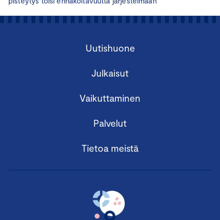
pisteytys toisi ennakoitavuutta järjestelmään
Uutishuone
Julkaisut
Vaikuttaminen
Palvelut
Tietoa meistä