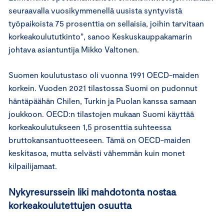
seuraavalla vuosikymmenellä uusista syntyvistä
työpaikoista 75 prosenttia on sellaisia, joihin tarvitaan
korkeakoulututkinto”, sanoo Keskuskauppakamarin
johtava asiantuntija Mikko Valtonen.
Suomen koulutustaso oli vuonna 1991 OECD-maiden
korkein. Vuoden 2021 tilastossa Suomi on pudonnut
häntäpäähän Chilen, Turkin ja Puolan kanssa samaan
joukkoon. OECD:n tilastojen mukaan Suomi käyttää
korkeakoulutukseen 1,5 prosenttia suhteessa
bruttokansantuotteeseen. Tämä on OECD-maiden
keskitasoa, mutta selvästi vähemmän kuin monet
kilpailijamaat.
Nykyresurssein liki mahdotonta nostaa
korkeakoulutettujen osuutta