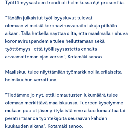
Työttömyysasteen trendi oli helmikussa 6,6 prosenttia.
”Tänään julkaistut työllisyysluvut tulevat
olemaan viimeisiä koronavirusvapaita lukuja pitkään
aikaan. Tällä hetkellä näyttää siltä, että maailmalla riehuva
koronaviruspandemia tulee heiluttamaan sekä
työttömyys- että työllisyysastetta ennalta-
arvaamattoman ajan verran”, Kotamäki sanoo.
Maaliskuu tulee näyttämään työmarkkinoilla erilaiselta
helmikuuhun verrattuna.
”Tiedämme jo nyt, että lomautusten lukumäärä tulee
olemaan merkittävä maaliskuussa. Tuoreen kyselymme
mukaan puolet jäsenyrityksistämme aikoo lomauttaa tai
peräti irtisanoa työntekijöitä seuraavan kahden
kuukauden aikana”, Kotamäki sanoo.