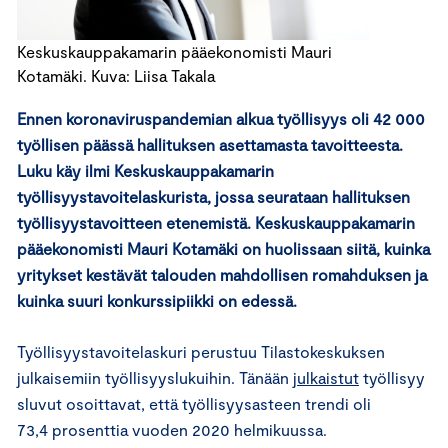
Keskuskauppakamarin pääekonomisti Mauri
Kotamäki. Kuva: Liisa Takala
Ennen koronaviruspandemian alkua työllisyys oli 42 000
työllisen päässä hallituksen asettamasta tavoitteesta.
Luku käy ilmi Keskuskauppakamarin
työllisyystavoitelaskurista, jossa seurataan hallituksen
työllisyystavoitteen etenemistä. Keskuskauppakamarin
pääekonomisti Mauri Kotamäki on huolissaan siitä, kuinka
yritykset kestävät talouden mahdollisen romahduksen ja
kuinka suuri konkurssipiikki on edessä.
Työllisyystavoitelaskuri perustuu Tilastokeskuksen
julkaisemiin työllisyyslukuihin. Tänään
julkaistut
työllisyy
sluvut osoittavat, että työllisyysasteen trendi oli
73,4 prosenttia vuoden 2020 helmikuussa.