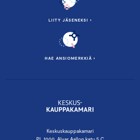
LIITY JÄSENEKSI ›
HAE ANSIOMERKKIÄ ›
Keskuskauppakamari
PL 1000, Alvar Aallon katu 5 C