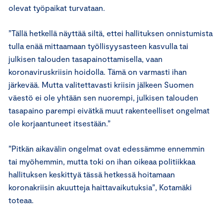
olevat työpaikat turvataan.
”Tällä hetkellä näyttää siltä, ettei hallituksen onnistumista
tulla enää mittaamaan työllisyysasteen kasvulla tai
julkisen talouden tasapainottamisella, vaan
koronaviruskriisin hoidolla. Tämä on varmasti ihan
järkevää. Mutta valitettavasti kriisin jälkeen Suomen
väestö ei ole yhtään sen nuorempi, julkisen talouden
tasapaino parempi eivätkä muut rakenteelliset ongelmat
ole korjaantuneet itsestään.”
”Pitkän aikavälin ongelmat ovat edessämme ennemmin
tai myöhemmin, mutta toki on ihan oikeaa politiikkaa
hallituksen keskittyä tässä hetkessä hoitamaan
koronakriisin akuutteja haittavaikutuksia”, Kotamäki
toteaa.