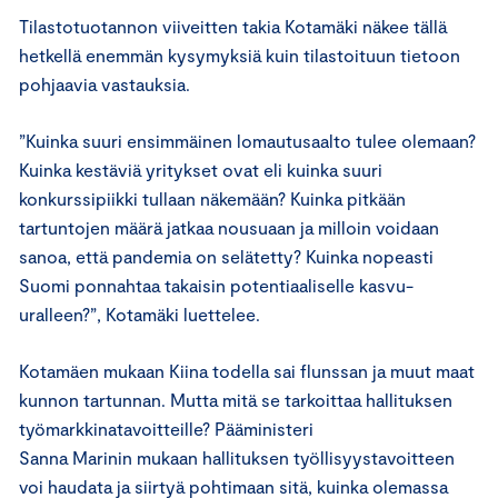
Tilastotuotannon viiveitten takia Kotamäki näkee tällä
hetkellä enemmän kysymyksiä kuin tilastoituun tietoon
pohjaavia vastauksia.
”Kuinka suuri ensimmäinen lomautusaalto tulee olemaan?
Kuinka kestäviä yritykset ovat eli kuinka suuri
konkurssipiikki tullaan näkemään? Kuinka pitkään
tartuntojen määrä jatkaa nousuaan ja milloin voidaan
sanoa, että pandemia on selätetty? Kuinka nopeasti
Suomi ponnahtaa takaisin potentiaaliselle kasvu-
uralleen?”, Kotamäki luettelee.
Kotamäen mukaan Kiina todella sai flunssan ja muut maat
kunnon tartunnan. Mutta mitä se tarkoittaa hallituksen
työmarkkinatavoitteille? Pääministeri
Sanna Marinin mukaan hallituksen työllisyystavoitteen
voi haudata ja siirtyä pohtimaan sitä, kuinka olemassa