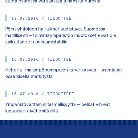
autoa ostaessa voi säästää tuhansilta euroilta
23.07.2026 / TIEDOTTEET
Pörssiyhtiöiden hallitukset uudistuvat Suomessa
maltillisesti – toimintaympäristön muutokset eivät ole
vaikuttaneet uudistumistahtiin
16.07.2026 / TIEDOTTEET
Helteillä ilmalämpöpumppujen tarve kasvaa – asentajan
osaamisella merkitystä
15.07.2026 / TIEDOTTEET
Ympäristöväittämiin täsmällisyyttä – pelkät vihreät
lupaukset eivät enää riitä