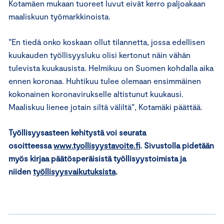
Kotamäen mukaan tuoreet luvut eivät kerro paljoakaan
maaliskuun työmarkkinoista.
”En tiedä onko koskaan ollut tilannetta, jossa edellisen
kuukauden työllisyysluku olisi kertonut näin vähän
tulevista kuukausista. Helmikuu on Suomen kohdalla aika
ennen koronaa. Huhtikuu tulee olemaan ensimmäinen
kokonainen koronavirukselle altistunut kuukausi.
Maaliskuu lienee jotain siltä väliltä”, Kotamäki päättää.
Työllisyysasteen kehitystä voi seurata
osoitteessa
www.tyollisyystavoite.fi
. Sivustolla pidetään
myös kirjaa päätösperäisistä työllisyystoimista ja
niiden
työllisyysvaikutuksista
.