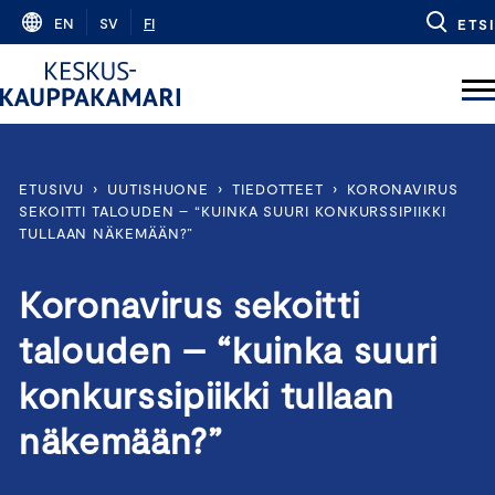
Skip
EN
SV
FI
ETSI
to
content
ETUSIVU
›
UUTISHUONE
›
TIEDOTTEET
›
KORONAVIRUS
SEKOITTI TALOUDEN – “KUINKA SUURI KONKURSSIPIIKKI
TULLAAN NÄKEMÄÄN?”
Koronavirus sekoitti
talouden – “kuinka suuri
konkurssipiikki tullaan
näkemään?”