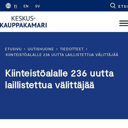
Skip
FI
EN
SV
ETSI
to
content
ETUSIVU
›
UUTISHUONE
›
TIEDOTTEET
›
KIINTEISTÖALALLE 236 UUTTA LAILLISTETTUA VÄLITTÄJÄÄ
Kiinteistöalalle 236 uutta
laillistettua välittäjää