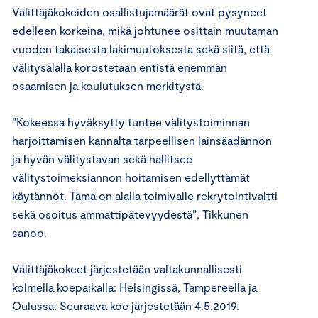
Välittäjäkokeiden osallistujamäärät ovat pysyneet
edelleen korkeina, mikä johtunee osittain muutaman
vuoden takaisesta lakimuutoksesta sekä siitä, että
välitysalalla korostetaan entistä enemmän
osaamisen ja koulutuksen merkitystä.
”Kokeessa hyväksytty tuntee välitystoiminnan
harjoittamisen kannalta tarpeellisen lainsäädännön
ja hyvän välitystavan sekä hallitsee
välitystoimeksiannon hoitamisen edellyttämät
käytännöt. Tämä on alalla toimivalle rekrytointivaltti
sekä osoitus ammattipätevyydestä”, Tikkunen
sanoo.
Välittäjäkokeet järjestetään valtakunnallisesti
kolmella koepaikalla: Helsingissä, Tampereella ja
Oulussa. Seuraava koe järjestetään 4.5.2019.