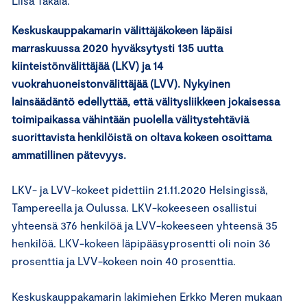
Liisa Takala.
Keskuskauppakamarin välittäjäkokeen läpäisi
marraskuussa 2020 hyväksytysti 135 uutta
kiinteistönvälittäjää (LKV) ja 14
vuokrahuoneistonvälittäjää (LVV). Nykyinen
lainsäädäntö edellyttää, että välitysliikkeen jokaisessa
toimipaikassa vähintään puolella välitystehtäviä
suorittavista henkilöistä on oltava kokeen osoittama
ammatillinen pätevyys.
LKV- ja LVV-kokeet pidettiin 21.11.2020 Helsingissä,
Tampereella ja Oulussa. LKV-kokeeseen osallistui
yhteensä 376 henkilöä ja LVV-kokeeseen yhteensä 35
henkilöä. LKV-kokeen läpipääsyprosentti oli noin 36
prosenttia ja LVV-kokeen noin 40 prosenttia.
Keskuskauppakamarin lakimiehen Erkko Meren mukaan