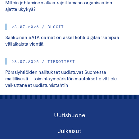
Milloin johtaminen alkaa rajoittamaan organisaation
ajattelukykyä?
23.07.2026 / BLOGIT
Sähköinen eATA carnet on askel kohti digitaalisempaa
väliaikaista vientiä
23.07.2026 / TIEDOTTEET
Pörssiyhtiöiden hallitukset uudistuvat Suomessa
maltillisesti – toimintaympäristön muutokset eivät ole
vaikuttaneet uudistumistahtiin
Uutishuone
Julkaisut