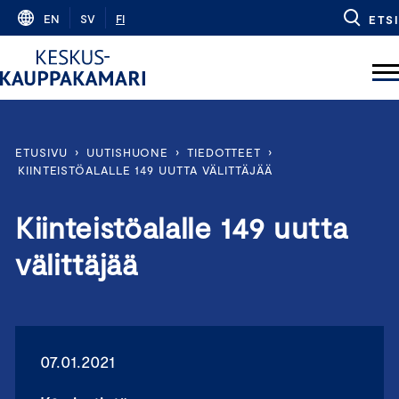
Skip
EN
SV
FI
ETSI
to
content
ETUSIVU
›
UUTISHUONE
›
TIEDOTTEET
›
KIINTEISTÖALALLE 149 UUTTA VÄLITTÄJÄÄ
Kiinteistöalalle 149 uutta
välittäjää
07.01.2021