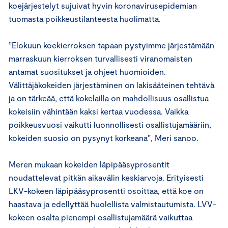
koejärjestelyt sujuivat hyvin koronavirusepidemian
tuomasta poikkeustilanteesta huolimatta.
”Elokuun koekierroksen tapaan pystyimme järjestämään
marraskuun kierroksen turvallisesti viranomaisten
antamat suositukset ja ohjeet huomioiden.
Välittäjäkokeiden järjestäminen on lakisääteinen tehtävä
ja on tärkeää, että kokelailla on mahdollisuus osallistua
kokeisiin vähintään kaksi kertaa vuodessa. Vaikka
poikkeusvuosi vaikutti luonnollisesti osallistujamääriin,
kokeiden suosio on pysynyt korkeana”, Meri sanoo.
Meren mukaan kokeiden läpipääsyprosentit
noudattelevat pitkän aikavälin keskiarvoja. Erityisesti
LKV-kokeen läpipääsyprosentti osoittaa, että koe on
haastava ja edellyttää huolellista valmistautumista. LVV-
kokeen osalta pienempi osallistujamäärä vaikuttaa