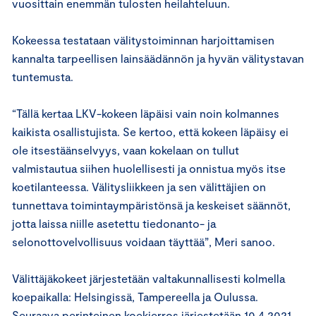
vuosittain enemmän tulosten heilahteluun.
Kokeessa testataan välitystoiminnan harjoittamisen
kannalta tarpeellisen lainsäädännön ja hyvän välitystavan
tuntemusta.
“Tällä kertaa LKV-kokeen läpäisi vain noin kolmannes
kaikista osallistujista. Se kertoo, että kokeen läpäisy ei
ole itsestäänselvyys, vaan kokelaan on tullut
valmistautua siihen huolellisesti ja onnistua myös itse
koetilanteessa. Välitysliikkeen ja sen välittäjien on
tunnettava toimintaympäristönsä ja keskeiset säännöt,
jotta laissa niille asetettu tiedonanto- ja
selonottovelvollisuus voidaan täyttää”, Meri sanoo.
Välittäjäkokeet järjestetään valtakunnallisesti kolmella
koepaikalla: Helsingissä, Tampereella ja Oulussa.
Seuraava perinteinen koekierros järjestetään 10.4.2021.