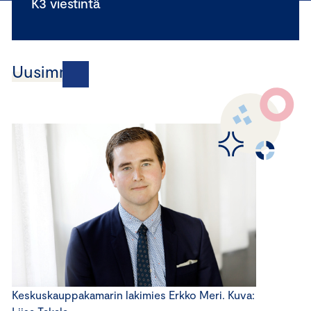
K3 viestintä
Uusimmat
Keskuskauppakamarin lakimies Erkko Meri. Kuva: