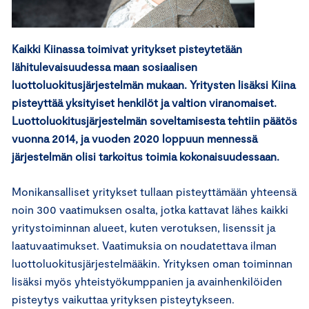
Kaikki Kiinassa toimivat yritykset pisteytetään
lähitulevaisuudessa maan sosiaalisen
luottoluokitusjärjestelmän mukaan. Yritysten lisäksi Kiina
pisteyttää yksityiset henkilöt ja valtion viranomaiset.
Luottoluokitusjärjestelmän soveltamisesta tehtiin päätös
vuonna 2014, ja vuoden 2020 loppuun mennessä
järjestelmän olisi tarkoitus toimia kokonaisuudessaan.
Monikansalliset yritykset tullaan pisteyttämään yhteensä
noin 300 vaatimuksen osalta, jotka kattavat lähes kaikki
yritystoiminnan alueet, kuten verotuksen, lisenssit ja
laatuvaatimukset. Vaatimuksia on noudatettava ilman
luottoluokitusjärjestelmääkin. Yrityksen oman toiminnan
lisäksi myös yhteistyökumppanien ja avainhenkilöiden
pisteytys vaikuttaa yrityksen pisteytykseen.