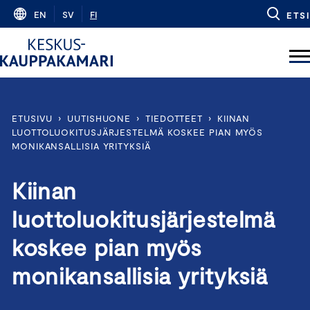
Skip
EN
SV
FI
ETSI
to
content
ETUSIVU
›
UUTISHUONE
›
TIEDOTTEET
›
KIINAN
LUOTTOLUOKITUSJÄRJESTELMÄ KOSKEE PIAN MYÖS
MONIKANSALLISIA YRITYKSIÄ
Kiinan
luottoluokitusjärjestelmä
koskee pian myös
monikansallisia yrityksiä