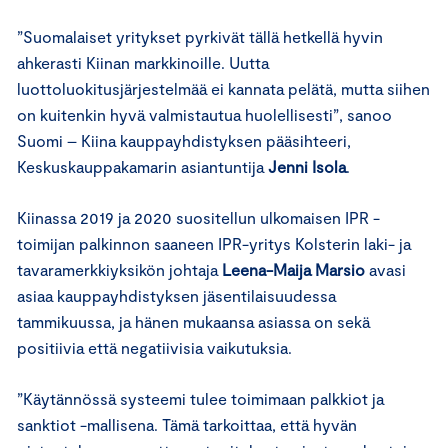
”Suomalaiset yritykset pyrkivät tällä hetkellä hyvin
ahkerasti Kiinan markkinoille. Uutta
luottoluokitusjärjestelmää ei kannata pelätä, mutta siihen
on kuitenkin hyvä valmistautua huolellisesti”, sanoo
Suomi – Kiina kauppayhdistyksen pääsihteeri,
Keskuskauppakamarin asiantuntija
Jenni Isola
.
Kiinassa 2019 ja 2020 suositellun ulkomaisen IPR -
toimijan palkinnon saaneen IPR-yritys Kolsterin laki- ja
tavaramerkkiyksikön johtaja
Leena-Maija Marsio
avasi
asiaa kauppayhdistyksen jäsentilaisuudessa
tammikuussa, ja hänen mukaansa asiassa on sekä
positiivia että negatiivisia vaikutuksia.
”Käytännössä systeemi tulee toimimaan palkkiot ja
sanktiot -mallisena. Tämä tarkoittaa, että hyvän