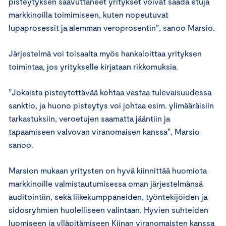
pisteytyksen saavuttaneet yritykset voivat saada etuja
markkinoilla toimimiseen, kuten nopeutuvat
lupaprosessit ja alemman veroprosentin”, sanoo Marsio.
Järjestelmä voi toisaalta myös hankaloittaa yrityksen
toimintaa, jos yritykselle kirjataan rikkomuksia.
”Jokaista pisteytettävää kohtaa vastaa tulevaisuudessa
sanktio, ja huono pisteytys voi johtaa esim. ylimääräisiin
tarkastuksiin, veroetujen saamatta jääntiin ja
tapaamiseen valvovan viranomaisen kanssa”, Marsio
sanoo.
Marsion mukaan yritysten on hyvä kiinnittää huomiota
markkinoille valmistautumisessa oman järjestelmänsä
auditointiin, sekä liikekumppaneiden, työntekijöiden ja
sidosryhmien huolelliseen valintaan. Hyvien suhteiden
luomiseen ja ylläpitämiseen Kiinan viranomaisten kanssa