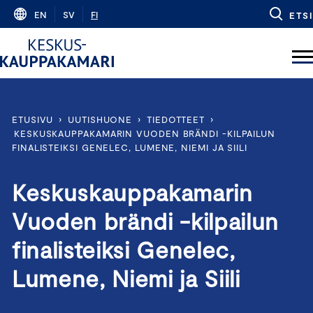
Skip
EN
SV
FI
ETSI
to
content
ETUSIVU
›
UUTISHUONE
›
TIEDOTTEET
›
KESKUSKAUPPAKAMARIN VUODEN BRÄNDI -KILPAILUN
FINALISTEIKSI GENELEC, LUMENE, NIEMI JA SIILI
Keskuskauppakamarin
Vuoden brändi -kilpailun
finalisteiksi Genelec,
Lumene, Niemi ja Siili