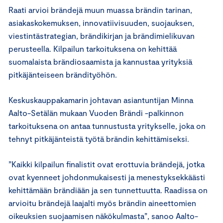
Raati arvioi brändejä muun muassa brändin tarinan,
asiakaskokemuksen, innovatiivisuuden, suojauksen,
viestintästrategian, brändikirjan ja brändimielikuvan
perusteella. Kilpailun tarkoituksena on kehittää
suomalaista brändiosaamista ja kannustaa yrityksiä
pitkäjänteiseen brändityöhön.
Keskuskauppakamarin johtavan asiantuntijan Minna
Aalto-Setälän mukaan Vuoden Brändi -palkinnon
tarkoituksena on antaa tunnustusta yritykselle, joka on
tehnyt pitkäjänteistä työtä brändin kehittämiseksi.
”Kaikki kilpailun finalistit ovat erottuvia brändejä, jotka
ovat kyenneet johdonmukaisesti ja menestyksekkäästi
kehittämään brändiään ja sen tunnettuutta. Raadissa on
arvioitu brändejä laajalti myös brändin aineettomien
oikeuksien suojaamisen näkökulmasta”, sanoo Aalto-