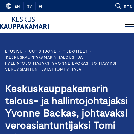
Skip
EN
SV
FI
ETSI
to
content
ETUSIVU
›
UUTISHUONE
›
TIEDOTTEET
›
KESKUSKAUPPAKAMARIN TALOUS- JA
HALLINTOJOHTAJAKSI YVONNE BACKAS, JOHTAVAKSI
VEROASIANTUNTIJAKSI TOMI VIITALA
Keskuskauppakamarin
talous- ja hallintojohtajaksi
Yvonne Backas, johtavaksi
veroasiantuntijaksi Tomi