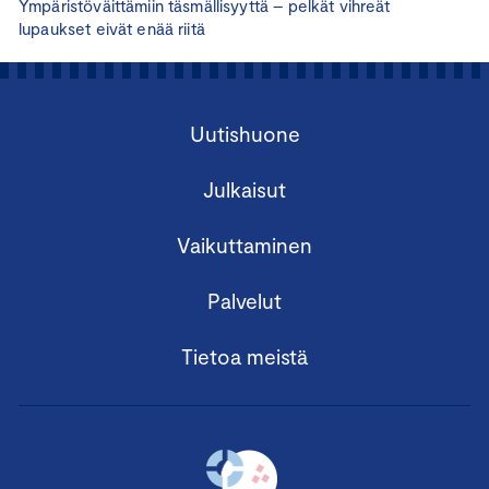
Ympäristöväittämiin täsmällisyyttä – pelkät vihreät
lupaukset eivät enää riitä
Uutishuone
Julkaisut
Vaikuttaminen
Palvelut
Tietoa meistä