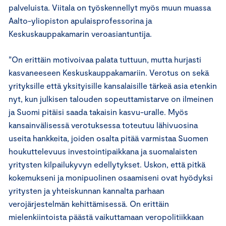
palveluista. Viitala on työskennellyt myös muun muassa
Aalto-yliopiston apulaisprofessorina ja
Keskuskauppakamarin veroasiantuntija.
”On erittäin motivoivaa palata tuttuun, mutta hurjasti
kasvaneeseen Keskuskauppakamariin. Verotus on sekä
yrityksille että yksityisille kansalaisille tärkeä asia etenkin
nyt, kun julkisen talouden sopeuttamistarve on ilmeinen
ja Suomi pitäisi saada takaisin kasvu-uralle. Myös
kansainvälisessä verotuksessa toteutuu lähivuosina
useita hankkeita, joiden osalta pitää varmistaa Suomen
houkuttelevuus investointipaikkana ja suomalaisten
yritysten kilpailukyvyn edellytykset. Uskon, että pitkä
kokemukseni ja monipuolinen osaamiseni ovat hyödyksi
yritysten ja yhteiskunnan kannalta parhaan
verojärjestelmän kehittämisessä. On erittäin
mielenkiintoista päästä vaikuttamaan veropolitiikkaan