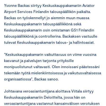
Yvonne Backas siirtyy Keskuskauppakamariin Aviator
Airport Services Finlandin talouspäällikön paikalta.
Backas on työskennellyt jo aiemmin muun muassa
Keskuskauppakamarin talouspäällikkönä sekä
Keskuskauppakamarin osin omistaman GS1 Finlandin
talouspäällikkönä ja controllerina. Backaksen vastuulle
tulevat Keskuskauppakamarin talous- ja hallintoasiat.
”Keskuskauppakamarin vaikuttavuus on viime vuosina
kasvanut ja palvelujen tarjonta yrityksille
monipuolistunut valtavasti. Olen innoissani päästessäni
tekemään työtä mielenkiintoisessa ja vaikutusvaltaisessa
organisaatiossa”, Backas sanoo.
Johtavana veroasiantuntijana aloittava Viitala siirtyy
Keskuskauppakamariin Deloittelta, jossa hän on
veroasiantuntijana vastannut kansainvälisen verotuksen