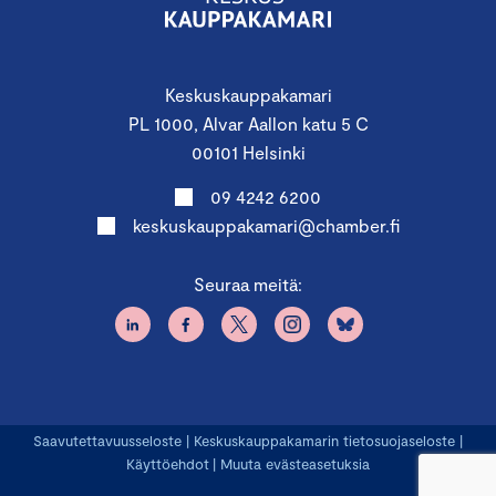
Keskuskauppakamari
PL 1000, Alvar Aallon katu 5 C
00101 Helsinki
09 4242 6200
keskuskauppakamari@chamber.fi
Seuraa meitä:
Saavutettavuusseloste
|
Keskuskauppakamarin tietosuojaseloste
|
Käyttöehdot
|
Muuta evästeasetuksia