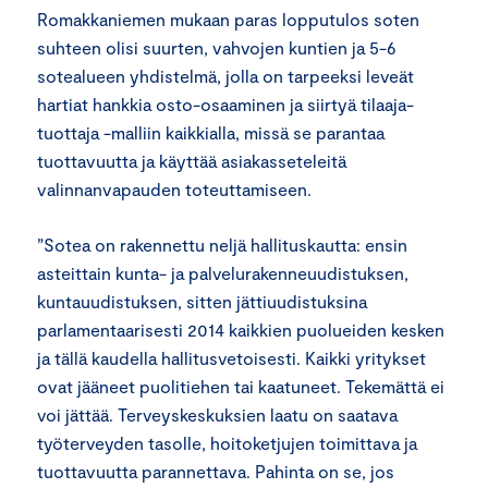
Romakkaniemen mukaan paras lopputulos soten
suhteen olisi suurten, vahvojen kuntien ja 5-6
sotealueen yhdistelmä, jolla on tarpeeksi leveät
hartiat hankkia osto-osaaminen ja siirtyä tilaaja-
tuottaja -malliin kaikkialla, missä se parantaa
tuottavuutta ja käyttää asiakasseteleitä
valinnanvapauden toteuttamiseen.
”Sotea on rakennettu neljä hallituskautta: ensin
asteittain kunta- ja palvelurakenneuudistuksen,
kuntauudistuksen, sitten jättiuudistuksina
parlamentaarisesti 2014 kaikkien puolueiden kesken
ja tällä kaudella hallitusvetoisesti. Kaikki yritykset
ovat jääneet puolitiehen tai kaatuneet. Tekemättä ei
voi jättää. Terveyskeskuksien laatu on saatava
työterveyden tasolle, hoitoketjujen toimittava ja
tuottavuutta parannettava. Pahinta on se, jos