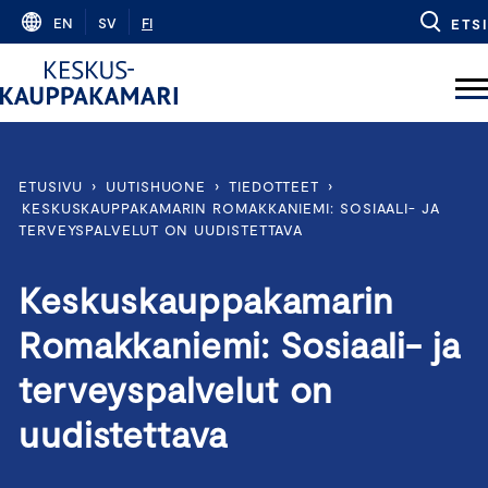
Skip
EN
SV
FI
ETSI
to
content
ETUSIVU
›
UUTISHUONE
›
TIEDOTTEET
›
KESKUSKAUPPAKAMARIN ROMAKKANIEMI: SOSIAALI- JA
TERVEYSPALVELUT ON UUDISTETTAVA
Keskuskauppakamarin
Romakkaniemi: Sosiaali- ja
terveyspalvelut on
uudistettava