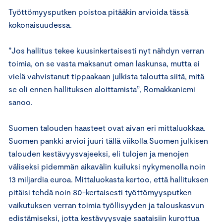
Työttömyysputken poistoa pitääkin arvioida tässä
kokonaisuudessa.
”Jos hallitus tekee kuusinkertaisesti nyt nähdyn verran
toimia, on se vasta maksanut oman laskunsa, mutta ei
vielä vahvistanut tippaakaan julkista taloutta siitä, mitä
se oli ennen hallituksen aloittamista”, Romakkaniemi
sanoo.
Suomen talouden haasteet ovat aivan eri mittaluokkaa.
Suomen pankki arvioi juuri tällä viikolla Suomen julkisen
talouden kestävyysvajeeksi, eli tulojen ja menojen
väliseksi pidemmän aikavälin kuiluksi nykymenolla noin
13 miljardia euroa. Mittaluokasta kertoo, että hallituksen
pitäisi tehdä noin 80-kertaisesti työttömyysputken
vaikutuksen verran toimia työllisyyden ja talouskasvun
edistämiseksi, jotta kestävyysvaje saataisiin kurottua