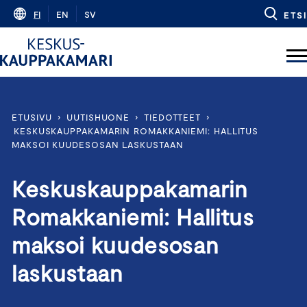
Skip
FI
EN
SV
ETSI
to
content
ETUSIVU
›
UUTISHUONE
›
TIEDOTTEET
›
KESKUSKAUPPAKAMARIN ROMAKKANIEMI: HALLITUS
MAKSOI KUUDESOSAN LASKUSTAAN
Keskuskauppakamarin
Romakkaniemi: Hallitus
maksoi kuudesosan
laskustaan