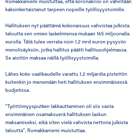
Romakkaniemi muistuttaa, että koronakriisi on vähintään
kaksinkertaistanut tarpeen nopeille työllisyystoimille.
Hallituksen nyt päättämä kokonaisuus vahvistaa julkista
taloutta sen omien laskelmiensa mukaan 165 miljoonalla
eurolla. Tätä tulee verrata noin 1,2 mrd euron pysyviin
menolisäyksiin, jotka hallitus päätti hallitusohjelmassa.
Se aiottiin maksaa näillä työllisyystoimilla.
Lähes koko vaalikaudelle varattu 1,2 miljardia pistettiin
kuitenkin jo menemään heti hallituksen ensimmäisessä
budjetissa.
”Työttömyysputken lakkauttaminen oli siis vasta
ensimmäinen osamaksuerä hallituksen laskun
maksamiseksi, eikä siten vielä vahvista nettona julkista
taloutta”, Romakkaniemi muistuttaa.