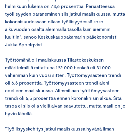
helmikuun lukema on 73,6 prosenttia. Periaatteessa
työllisyyden paraneminen siis jatkui maaliskuussa, mutta
kokonaisuudessaan ollaan työllisyydessä koko
alkuvuoden osalta alemmalla tasolla kuin aiemmin
luultiin”, sanoo Keskuskauppakamarin pääekonomisti
Jukka Appelqvist.
Työttömänä oli maaliskuussa Tilastokeskuksen
määritelmällä mitattuna 192 000 henkeä eli 31 000
vähemmän kuin vuosi sitten. Työttömyysasteen trendi
oli 6,6 prosenttia. Työttömyysasteen trendi aleni
edelleen maaliskuussa. Alimmillaan työttömyysasteen
trendi oli 6,5 prosenttia ennen koronakriisin alkua. Sitä
tasoa ei siis olla vielä aivan saavutettu, mutta maali on jo
hyvin lähellä.
”Työllisyyskehitys jatkui maaliskuussa hyvänä ilman