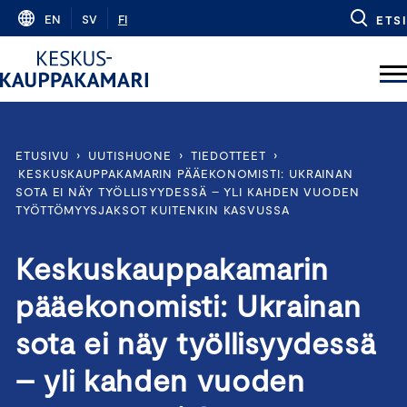
Skip
EN
SV
FI
ETSI
to
content
ETUSIVU
›
UUTISHUONE
›
TIEDOTTEET
›
KESKUSKAUPPAKAMARIN PÄÄEKONOMISTI: UKRAINAN
SOTA EI NÄY TYÖLLISYYDESSÄ – YLI KAHDEN VUODEN
TYÖTTÖMYYSJAKSOT KUITENKIN KASVUSSA
Keskuskauppakamarin
pääekonomisti: Ukrainan
sota ei näy työllisyydessä
– yli kahden vuoden