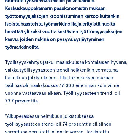
nostetta työvoimavaltaisille palvelualoille.
Keskuskauppakamarin pääekonomistin mukaan
työttömyysjaksojen kroonistuminen kertoo kuitenkin
isoista haasteista työmarkkinoilla ja erityistä huolta
herättää yli kaksi vuotta kestävien työttömyysjaksojen
kasvu, joiden riskinä on pysyvä syrjäytyminen
työmarkkinoilta.
Työllisyyskehitys jatkui maaliskuussa kohtalaisen hyvänä,
vaikka työllisyysasteen trendi heikkenikin verrattuna
helmikuun julkistukseen. Tilastokeskuksen mukaan
työllisiä oli maaliskuussa 77 000 enemmän kuin viime
vuonna vastaavaan aikaan. Työllisyysasteen trendi oli
73,7 prosenttia.
”Alkuperäisessä helmikuun julkistuksessa
työllisyysasteen trendi oli 74 prosenttia eli siihen
verrattuna peruutettiin jonkin verran. Tarkistettu