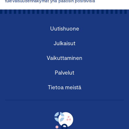
tulevaisuudennäkymät yhä pääosin positiivisia
Uutishuone
Julkaisut
Vaikuttaminen
Palvelut
Tietoa meistä