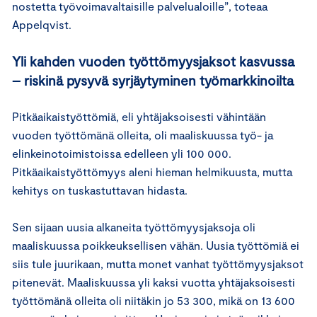
nostetta työvoimavaltaisille palvelualoille”, toteaa
Appelqvist.
Yli kahden vuoden työttömyysjaksot kasvussa
– riskinä pysyvä syrjäytyminen työmarkkinoilta
Pitkäaikaistyöttömiä, eli yhtäjaksoisesti vähintään
vuoden työttömänä olleita, oli maaliskuussa työ- ja
elinkeinotoimistoissa edelleen yli 100 000.
Pitkäaikaistyöttömyys aleni hieman helmikuusta, mutta
kehitys on tuskastuttavan hidasta.
Sen sijaan uusia alkaneita työttömyysjaksoja oli
maaliskuussa poikkeuksellisen vähän. Uusia työttömiä ei
siis tule juurikaan, mutta monet vanhat työttömyysjaksot
pitenevät. Maaliskuussa yli kaksi vuotta yhtäjaksoisesti
työttömänä olleita oli niitäkin jo 53 300, mikä on 13 600