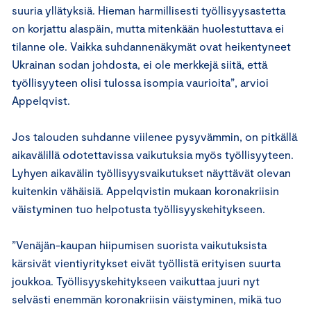
suuria yllätyksiä. Hieman harmillisesti työllisyysastetta
on korjattu alaspäin, mutta mitenkään huolestuttava ei
tilanne ole. Vaikka suhdannenäkymät ovat heikentyneet
Ukrainan sodan johdosta, ei ole merkkejä siitä, että
työllisyyteen olisi tulossa isompia vaurioita”, arvioi
Appelqvist.
Jos talouden suhdanne viilenee pysyvämmin, on pitkällä
aikavälillä odotettavissa vaikutuksia myös työllisyyteen.
Lyhyen aikavälin työllisyysvaikutukset näyttävät olevan
kuitenkin vähäisiä. Appelqvistin mukaan koronakriisin
väistyminen tuo helpotusta työllisyyskehitykseen.
”Venäjän-kaupan hiipumisen suorista vaikutuksista
kärsivät vientiyritykset eivät työllistä erityisen suurta
joukkoa. Työllisyyskehitykseen vaikuttaa juuri nyt
selvästi enemmän koronakriisin väistyminen, mikä tuo