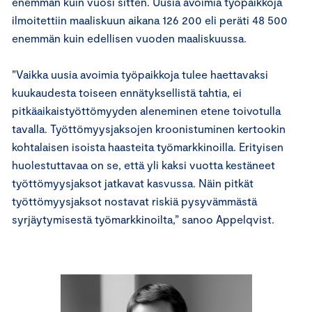
enemmän kuin vuosi sitten. Uusia avoimia työpaikkoja
ilmoitettiin maaliskuun aikana 126 200 eli peräti 48 500
enemmän kuin edellisen vuoden maaliskuussa.
”Vaikka uusia avoimia työpaikkoja tulee haettavaksi
kuukaudesta toiseen ennätyksellistä tahtia, ei
pitkäaikaistyöttömyyden aleneminen etene toivotulla
tavalla. Työttömyysjaksojen kroonistuminen kertookin
kohtalaisen isoista haasteita työmarkkinoilla. Erityisen
huolestuttavaa on se, että yli kaksi vuotta kestäneet
työttömyysjaksot jatkavat kasvussa. Näin pitkät
työttömyysjaksot nostavat riskiä pysyvämmästä
syrjäytymisestä työmarkkinoilta,” sanoo Appelqvist.