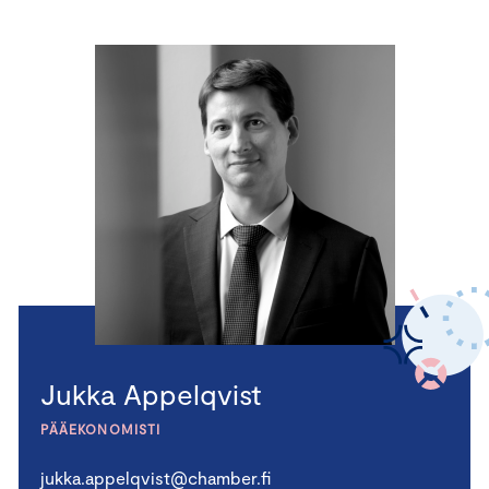
Jukka Appelqvist
PÄÄEKONOMISTI
jukka.appelqvist@chamber.fi