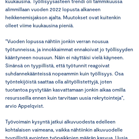
kuukausina. Työllisyysasteen trendi oli tammikuussa
alimmillaan vuoden 2022 lopusta alkaneen
heikkenemisjakson ajalta. Muutokset ovat kuitenkin
olleet viime kuukausina pieniä.
”Vuoden lopussa nähtiin jonkin verran nousua
työtunneissa, ja innokkaimmat ennakoivat jo työllisyyden
kääntyneen nousuun. Näin ei näyttäisi vielä käyneen.
Sinänsä on tyypillistä, että työtunnit reagoivat
suhdannekäänteissä nopeammin kuin työllisyys. Osa
työntekijöistä saattaa olla alityöllistettyjä, joten
tuotantoa pystytään kasvattamaan jonkin aikaa omilla
resursseilla ennen kuin tarvitaan uusia rekrytointeja”,
arvio Appelqvist.
Työvoimain kysyntä jatkui alkuvuodesta edelleen
kohtalaisen vaimeana, vaikka nähtiinkin alkuvuodelle
tyypillistä avointen työpaikkojen määrän kasvua. Uusia