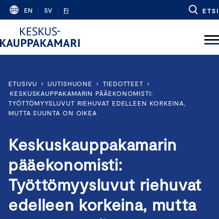
Skip
EN
SV
FI
ETSI
to
content
ETUSIVU
›
UUTISHUONE
›
TIEDOTTEET
›
KESKUSKAUPPAKAMARIN PÄÄEKONOMISTI:
TYÖTTÖMYYSLUVUT RIEHUVAT EDELLEEN KORKEINA,
MUTTA SUUNTA ON OIKEA
Keskuskauppakamarin
pääekonomisti:
Työttömyysluvut riehuvat
edelleen korkeina, mutta