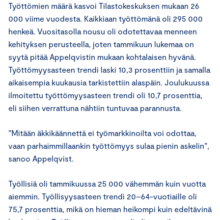
Työttömien määrä kasvoi Tilastokeskuksen mukaan 26
000 viime vuodesta. Kaikkiaan työttömänä oli 295 000
henkeä. Vuositasolla nousu oli odotettavaa menneen
kehityksen perusteella, joten tammikuun lukemaa on
syytä pitää Appelqvistin mukaan kohtalaisen hyvänä.
Työttömyysasteen trendi laski 10,3 prosenttiin ja samalla
aikaisempia kuukausia tarkistettiin alaspäin. Joulukuussa
ilmoitettu työttömyysasteen trendi oli 10,7 prosenttia,
eli siihen verrattuna nähtiin tuntuvaa parannusta.
”Mitään äkkikäännettä ei työmarkkinoilta voi odottaa,
vaan parhaimmillaankin työttömyys sulaa pienin askelin”,
sanoo Appelqvist.
Työllisiä oli tammikuussa 25 000 vähemmän kuin vuotta
aiemmin. Työllisyysasteen trendi 20–64-vuotiaille oli
75,7 prosenttia, mikä on hieman heikompi kuin edeltävinä