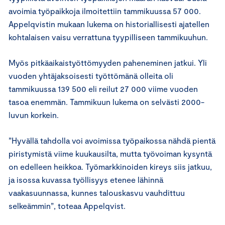
avoimia työpaikkoja ilmoitettiin tammikuussa 57 000.
Appelqvistin mukaan lukema on historiallisesti ajatellen
kohtalaisen vaisu verrattuna tyypilliseen tammikuuhun.
Myös pitkäaikaistyöttömyyden paheneminen jatkui. Yli
vuoden yhtäjaksoisesti työttömänä olleita oli
tammikuussa 139 500 eli reilut 27 000 viime vuoden
tasoa enemmän. Tammikuun lukema on selvästi 2000-
luvun korkein.
”Hyvällä tahdolla voi avoimissa työpaikossa nähdä pientä
piristymistä viime kuukausilta, mutta työvoiman kysyntä
on edelleen heikkoa. Työmarkkinoiden kireys siis jatkuu,
ja isossa kuvassa työllisyys etenee lähinnä
vaakasuunnassa, kunnes talouskasvu vauhdittuu
selkeämmin”, toteaa Appelqvist.