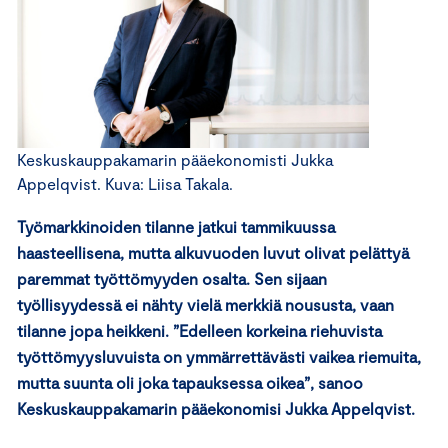
Keskuskauppakamarin pääekonomisti Jukka
Appelqvist. Kuva: Liisa Takala.
Työmarkkinoiden tilanne jatkui tammikuussa
haasteellisena, mutta alkuvuoden luvut olivat pelättyä
paremmat työttömyyden osalta. Sen sijaan
työllisyydessä ei nähty vielä merkkiä noususta, vaan
tilanne jopa heikkeni.
”Edelleen korkeina riehuvista
työttömyysluvuista on ymmärrettävästi vaikea riemuita,
mutta suunta oli joka tapauksessa oikea”, sanoo
Keskuskauppakamarin pääekonomisi Jukka Appelqvist.