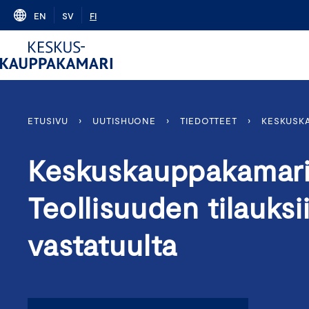
Skip
EN
SV
FI
to
content
ETUSIVU
›
UUTISHUONE
›
TIEDOTTEET
›
KESKUSKA
Keskuskauppakamari
Teollisuuden tilauksi
vastatuulta