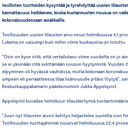
teollisten tuotteiden kysyntää ja tyrehdyttää uusien tilaust
kannattavuus heikkenee, koska kustannusten nousua on vaike
kokonaisuudessaan asiakkaille.
Teollisuuden uusien tilausten arvo nousi helmikuussa 4,1 pro
Lukema on vaisumpi kuin mihin viime kuukausina on totuttu.
”Osin on kyse siitä, että vertailutaso viime vuodelta on jo a
se ei yksinään riitä selittämään nousun hyytymistä. Vuoden 
elpyminen oli hyvässä vauhdissa, mutta kokonaan koronakuop
umpeen eli periaatteessa tilaa lisänousulle pitäisi löytyä”, s
Keskuskauppakamarin pääekonomisti Jukka Appelqvist.
Appelqvist kuvailee helmikuun tilauskertymiä tuotantomäärie
”Juuri nyt tilausten arvon kehitys heijastelee suurelta osin h
Teollisuuden tuottajahinnat nousivat helmikuussa 22,4 prose