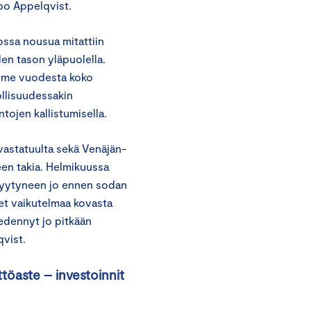
noo Appelqvist.
ossa nousua mitattiin
den tason yläpuolella.
iime vuodesta koko
ollisuudessakin
ntojen kallistumisella.
 vastatuulta sekä Venäjän-
en takia. Helmikuussa
ä hyytyneen jo ennen sodan
eet vaikutelmaa kovasta
edennyt jo pitkään
vist.
ttöaste – investoinnit