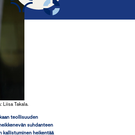
Liisa Takala.
aan teollisuuden
 heikkenevän suhdanteen
n kallistuminen heikentää