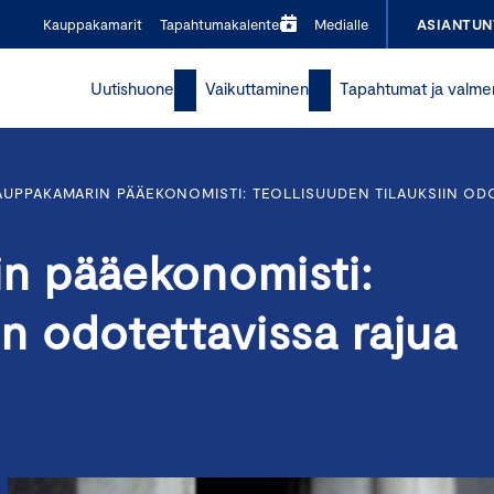
Kauppakamarit
Tapahtumakalenteri
Medialle
ASIANTUN
Uutishuone
Vaikuttaminen
Tapahtumat ja valme
UPPAKAMARIN PÄÄEKONOMISTI: TEOLLISUUDEN TILAUKSIIN ODO
n pääekonomisti:
in odotettavissa rajua