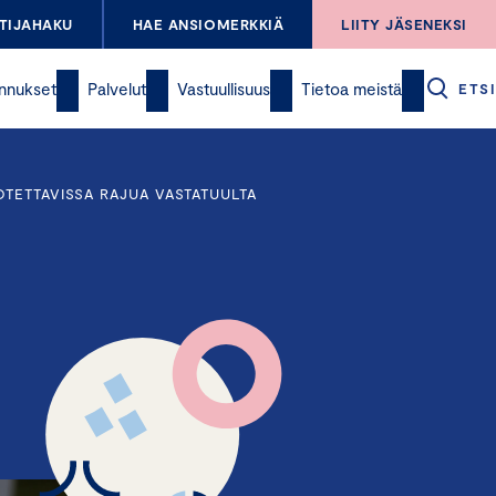
TIJAHAKU
HAE ANSIOMERKKIÄ
LIITY JÄSENEKSI
nnukset
Palvelut
Vastuullisuus
Tietoa meistä
ETSI
TETTAVISSA RAJUA VASTATUULTA