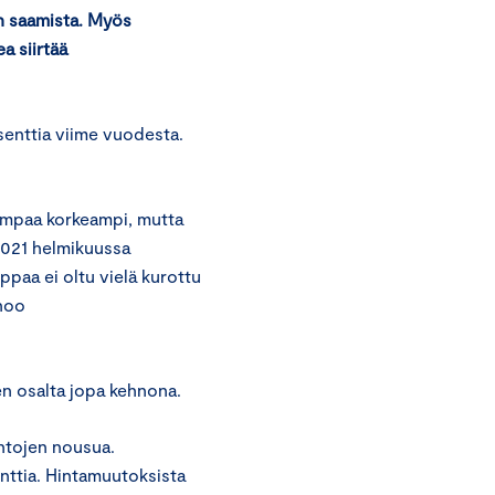
en saamista. Myös
a siirtää
senttia viime vuodesta.
iempaa korkeampi, mutta
2021 helmikuussa
paa ei oltu vielä kurottu
anoo
n osalta jopa kehnona.
intojen nousua.
nttia. Hintamuutoksista