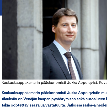
Keskuskauppakamarin pääekonomisti Jukka Appelqvist. Kuva: 
Keskuskauppakamarin pääekonomisti Jukka Appelqvistin muk
tilauksiin on Venäjän kaupan pysähtymisen sekä euroalueen
takia odotettavissa rajua vastatuulta. Jatkossa raaka-aineide