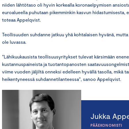
niiden lähtötaso oli hyvin korkealla koronaelpymisen ansiosta
euroalueella puhutaan pikemminkin kasvun hidastumisesta, e
toteaa Appelqvist.
Teollisuuden suhdanne jatkuu yhä kohtalaisen hyvänä, mutta 
ole luvassa.
”Lähikuukausista teollisuusyritykset tulevat kärsimään enen
kustannuspaineista ja tuotantopanosten saatavuusongelmista
viime vuoden jäljiltä onneksi edelleen hyvällä tasolla, mikä t
heikentyneessä suhdannetilanteessa”, sanoo Appelqvist.
Jukka Appe
PÄÄEKONOMISTI