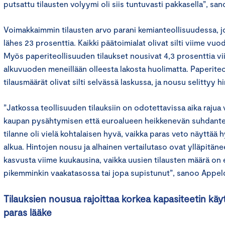
putsattu tilausten volyymi oli siis tuntuvasti pakkasella”, sa
Voimakkaimmin tilausten arvo parani kemianteollisuudessa, j
lähes 23 prosenttia. Kaikki päätoimialat olivat silti viime vuo
Myös paperiteollisuuden tilaukset nousivat 4,3 prosenttia v
alkuvuoden meneillään olleesta lakosta huolimatta. Paperite
tilausmäärät olivat silti selvässä laskussa, ja nousu selittyy hi
”Jatkossa teollisuuden tilauksiin on odotettavissa aika rajua
kaupan pysähtymisen että euroalueen heikkenevän suhdante
tilanne oli vielä kohtalaisen hyvä, vaikka paras veto näyttä
alkua. Hintojen nousu ja alhainen vertailutaso ovat ylläpitän
kasvusta viime kuukausina, vaikka uusien tilausten määrä on 
pikemminkin vaakatasossa tai jopa supistunut”, sanoo Appelq
Tilauksien nousua rajoittaa korkea kapasiteetin käy
paras lääke