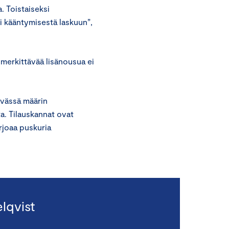
. Toistaiseksi
i kääntymisestä laskuun”,
merkittävää lisänousua ei
evässä määrin
. Tilauskannat ovat
arjoaa puskuria
lqvist