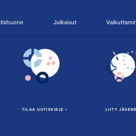
tishuone
Julkaisut
Vaikuttami
TILAA UUTISKIRJE ›
LIITY JÄSENE