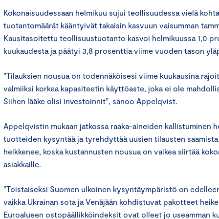
Kokonaisuudessaan helmikuu sujui teollisuudessa vielä kohtala
tuotantomäärät kääntyivät takaisin kasvuun vaisumman tamm
Kausitasoitettu teollisuustuotanto kasvoi helmikuussa 1,0 pr
kuukaudesta ja päätyi 3,8 prosenttia viime vuoden tason yläp
”Tilauksien nousua on todennäköisesi viime kuukausina rajoi
valmiiksi korkea kapasiteetin käyttöaste, joka ei ole mahdoll
Siihen lääke olisi investoinnit”, sanoo Appelqvist.
Appelqvistin mukaan jatkossa raaka-aineiden kallistuminen he
tuotteiden kysyntää ja tyrehdyttää uusien tilausten saamist
heikkenee, koska kustannusten nousua on vaikea siirtää kok
asiakkaille.
”Toistaiseksi Suomen ulkoinen kysyntäympäristö on edelleen
vaikka Ukrainan sota ja Venäjään kohdistuvat pakotteet heik
Euroalueen ostopäällikköindeksit ovat olleet jo useamman k