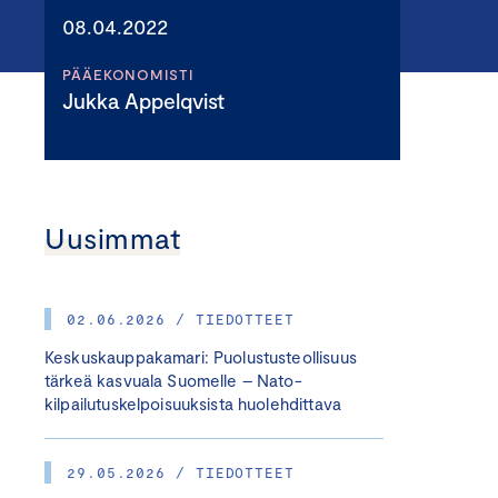
08.04.2022
PÄÄEKONOMISTI
Jukka Appelqvist
Uusimmat
02.06.2026 / TIEDOTTEET
Keskuskauppakamari: Puolustusteollisuus
tärkeä kasvuala Suomelle – Nato-
kilpailutuskelpoisuuksista huolehdittava
29.05.2026 / TIEDOTTEET