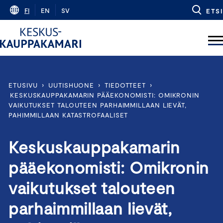
Skip
FI
EN
SV
ETSI
to
content
ETUSIVU
›
UUTISHUONE
›
TIEDOTTEET
›
KESKUSKAUPPAKAMARIN PÄÄEKONOMISTI: OMIKRONIN
VAIKUTUKSET TALOUTEEN PARHAIMMILLAAN LIEVÄT,
PAHIMMILLAAN KATASTROFAALISET
Keskuskauppakamarin
pääekonomisti: Omikronin
vaikutukset talouteen
parhaimmillaan lievät,