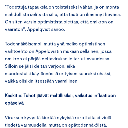
”Todettuja tapauksia on toistaiseksi vähän, ja on monta
mahdollista selitystä sille, että tauti on ilmennyt lievänä.
On siten varsin optimistista olettaa, että omikron on
vaaraton”, Appelqvist sanoo.
Todennäköisempi, mutta yhä melko optimistinen
vaihtoehto on Appelqvistin mukaan sellainen, jossa
omikron ei pärjää deltavirukselle tartuttavuudessa.
Silloin se jäisi deltan varjoon, eikä
muodostuisi käytännössä erityisen suureksi uhaksi,
vaikka olisikin itsessään vaarallinen.
Keskitie: Tuhot jäävät maltillisiksi, vaikutus inflaatioon
epäselvä
Viruksen kyvystä kiertää nykyisiä rokotteita ei vielä
tiedetä varmuudella, mutta on epätodennäköistä,