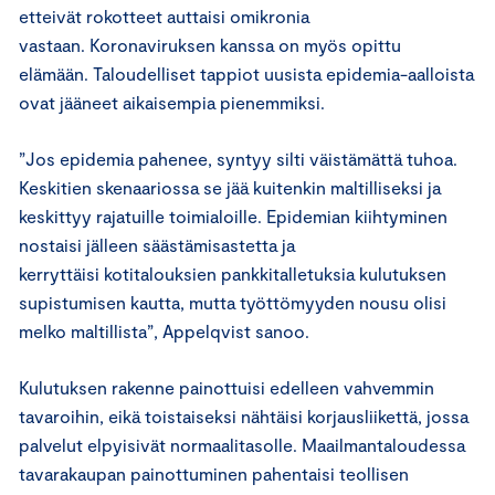
etteivät rokotteet auttaisi omikronia
vastaan. Koronaviruksen kanssa on myös opittu
elämään. Taloudelliset tappiot uusista epidemia-aalloista
ovat jääneet aikaisempia pienemmiksi.
”Jos epidemia pahenee, syntyy silti väistämättä tuhoa.
Keskitien skenaariossa se jää kuitenkin maltilliseksi ja
keskittyy rajatuille toimialoille. Epidemian kiihtyminen
nostaisi jälleen säästämisastetta ja
kerryttäisi kotitalouksien pankkitalletuksia kulutuksen
supistumisen kautta, mutta työttömyyden nousu olisi
melko maltillista”, Appelqvist sanoo.
Kulutuksen rakenne painottuisi edelleen vahvemmin
tavaroihin, eikä toistaiseksi nähtäisi korjausliikettä, jossa
palvelut elpyisivät normaalitasolle. Maailmantaloudessa
tavarakaupan painottuminen pahentaisi teollisen