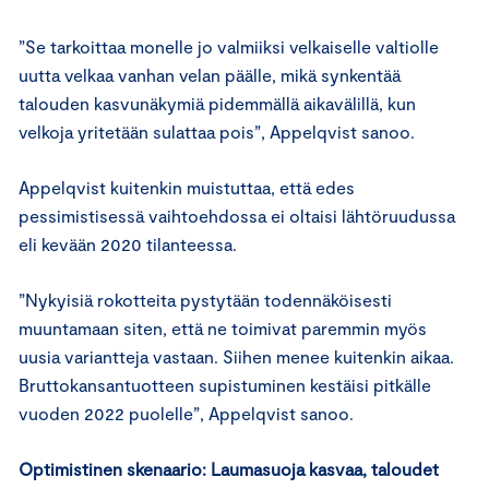
”Se tarkoittaa monelle jo valmiiksi velkaiselle valtiolle
uutta velkaa vanhan velan päälle, mikä synkentää
talouden kasvunäkymiä pidemmällä aikavälillä, kun
velkoja yritetään sulattaa pois”, Appelqvist sanoo.
Appelqvist kuitenkin muistuttaa, että edes
pessimistisessä vaihtoehdossa ei oltaisi lähtöruudussa
eli kevään 2020 tilanteessa.
”Nykyisiä rokotteita pystytään todennäköisesti
muuntamaan siten, että ne toimivat paremmin myös
uusia variantteja vastaan. Siihen menee kuitenkin aikaa.
Bruttokansantuotteen supistuminen kestäisi pitkälle
vuoden 2022 puolelle”, Appelqvist sanoo.
Optimistinen skenaario: Laumasuoja kasvaa, taloudet