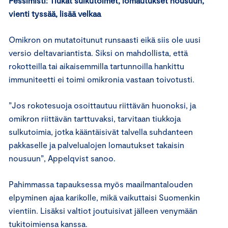
Pessimisti: Tiukat sulkutoimet, lomautukset nousuun,
vienti tyssää, lisää velkaa
Omikron on mutatoitunut runsaasti eikä siis ole uusi
versio deltavariantista. Siksi on mahdollista, että
rokotteilla tai aikaisemmilla tartunnoilla hankittu
immuniteetti ei toimi omikronia vastaan toivotusti.
”Jos rokotesuoja osoittautuu riittävän huonoksi, ja
omikron riittävän tarttuvaksi, tarvitaan tiukkoja
sulkutoimia, jotka kääntäisivät talvella suhdanteen
pakkaselle ja palvelualojen lomautukset takaisin
nousuun”, Appelqvist sanoo.
Pahimmassa tapauksessa myös maailmantalouden
elpyminen ajaa karikolle, mikä vaikuttaisi Suomenkin
vientiin. Lisäksi valtiot joutuisivat jälleen venymään
tukitoimiensa kanssa.