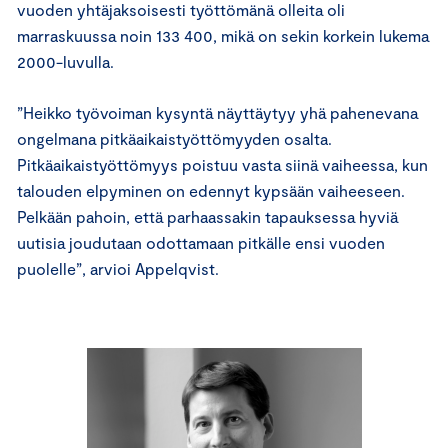
vuoden yhtäjaksoisesti työttömänä olleita oli
marraskuussa noin 133 400, mikä on sekin korkein lukema
2000-luvulla.
”Heikko työvoiman kysyntä näyttäytyy yhä pahenevana
ongelmana pitkäaikaistyöttömyyden osalta.
Pitkäaikaistyöttömyys poistuu vasta siinä vaiheessa, kun
talouden elpyminen on edennyt kypsään vaiheeseen.
Pelkään pahoin, että parhaassakin tapauksessa hyviä
uutisia joudutaan odottamaan pitkälle ensi vuoden
puolelle”, arvioi Appelqvist.