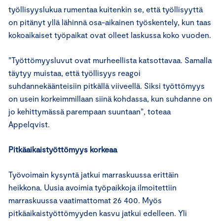
työllisyyslukua rumentaa kuitenkin se, että työllisyyttä
on pitänyt yllä lähinnä osa-aikainen työskentely, kun taas
kokoaikaiset työpaikat ovat olleet laskussa koko vuoden.
”Työttömyysluvut ovat murheellista katsottavaa. Samalla
täytyy muistaa, että työllisyys reagoi
suhdannekäänteisiin pitkällä viiveellä. Siksi työttömyys
on usein korkeimmillaan siinä kohdassa, kun suhdanne on
jo kehittymässä parempaan suuntaan”, toteaa
Appelqvist.
Pitkäaikaistyöttömyys korkeaa
Työvoimain kysyntä jatkui marraskuussa erittäin
heikkona. Uusia avoimia työpaikkoja ilmoitettiin
marraskuussa vaatimattomat 26 400. Myös
pitkäaikaistyöttömyyden kasvu jatkui edelleen. Yli