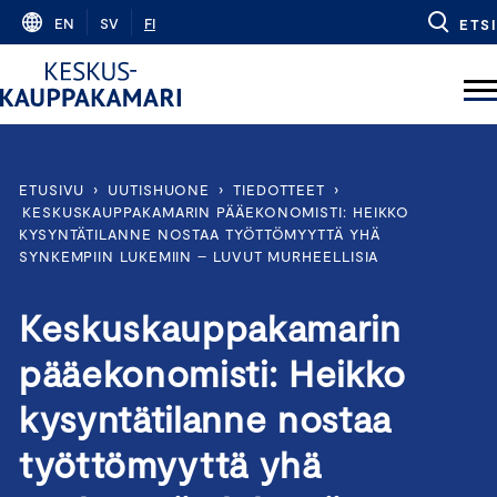
Skip
EN
SV
FI
ETSI
to
content
ETUSIVU
›
UUTISHUONE
›
TIEDOTTEET
›
KESKUSKAUPPAKAMARIN PÄÄEKONOMISTI: HEIKKO
KYSYNTÄTILANNE NOSTAA TYÖTTÖMYYTTÄ YHÄ
SYNKEMPIIN LUKEMIIN – LUVUT MURHEELLISIA
Keskuskauppakamarin
pääekonomisti: Heikko
kysyntätilanne nostaa
työttömyyttä yhä