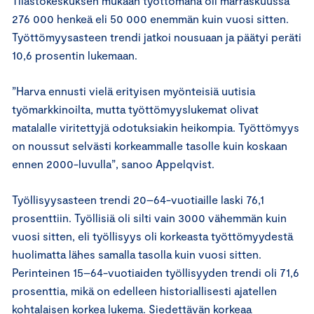
Tilastokeskuksen mukaan työttömänä oli marraskuussa
276 000 henkeä eli 50 000 enemmän kuin vuosi sitten.
Työttömyysasteen trendi jatkoi nousuaan ja päätyi peräti
10,6 prosentin lukemaan.
”Harva ennusti vielä erityisen myönteisiä uutisia
työmarkkinoilta, mutta työttömyyslukemat olivat
matalalle viritettyjä odotuksiakin heikompia. Työttömyys
on noussut selvästi korkeammalle tasolle kuin koskaan
ennen 2000-luvulla”, sanoo Appelqvist.
Työllisyysasteen trendi 20–64-vuotiaille laski 76,1
prosenttiin. Työllisiä oli silti vain 3000 vähemmän kuin
vuosi sitten, eli työllisyys oli korkeasta työttömyydestä
huolimatta lähes samalla tasolla kuin vuosi sitten.
Perinteinen 15–64-vuotiaiden työllisyyden trendi oli 71,6
prosenttia, mikä on edelleen historiallisesti ajatellen
kohtalaisen korkea lukema. Siedettävän korkeaa