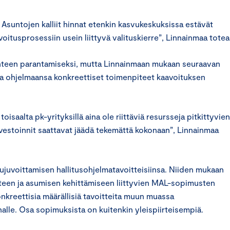
 Asuntojen kalliit hinnat etenkin kasvukeskuksissa estävät
itusprosessiin usein liittyvä valituskierre”, Linnainmaa totea
lanteen parantamiseksi, mutta Linnainmaan mukaan seuraavan
va ohjelmaansa konkreettiset toimenpiteet kaavoituksen
oisaalta pk-yrityksillä aina ole riittäviä resursseja pitkittyvien
nvestoinnit saattavat jäädä tekemättä kokonaan”, Linnainmaa
juvoittamisen hallitusohjelmatavoitteisiinsa. Niiden mukaan
nteen ja asumisen kehittämiseen liittyvien MAL-sopimusten
onkreettisia määrällisiä tavoitteita muun muassa
nalle. Osa sopimuksista on kuitenkin yleispiirteisempiä.