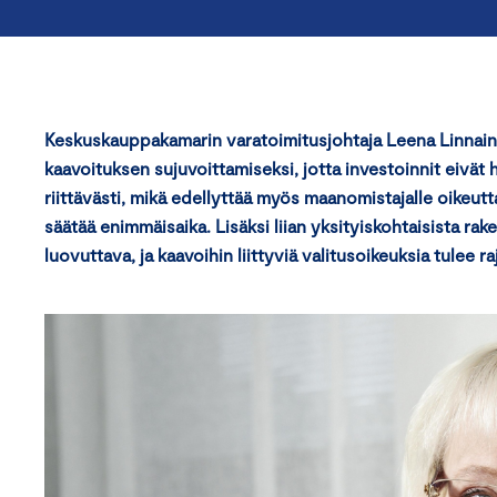
Keskuskauppakamarin varatoimitusjohtaja Leena Linnainma
kaavoituksen sujuvoittamiseksi, jotta investoinnit eivät
riittävästi, mikä edellyttää myös maanomistajalle oikeut
säätää enimmäisaika. Lisäksi liian yksityiskohtaisista ra
luovuttava, ja kaavoihin liittyviä valitusoikeuksia tulee ra