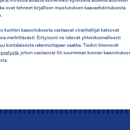
 jotka ovat tehneet kirjallisen muistutuksen kaavaehdotuksesta.
o.
s kuntien kaavoituksesta vastaavat viranhaltijat katsovat
ia merkittävästi. Erityisesti ne iskevät yhteiskunnallisesti
ttuu kuntalaisesta rakennuttajaan saakka. Tiedot ilmenevät
kyselystä
, johon vastasivat 50 suurimman kunnan kaavoitukse
sta.