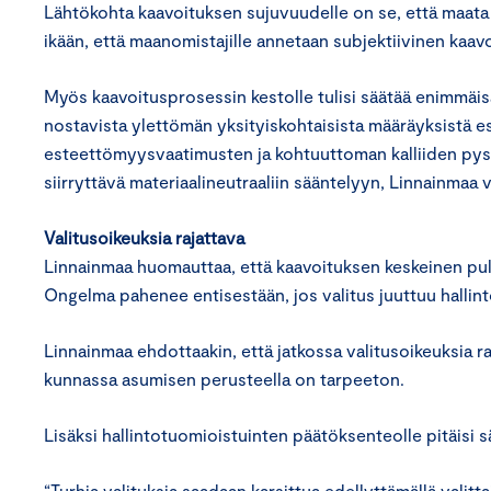
Lähtökohta kaavoituksen sujuvuudelle on se, että maata k
ikään, että maanomistajille annetaan subjektiivinen kaavo
Myös kaavoitusprosessin kestolle tulisi säätää enimmäis
nostavista ylettömän yksityiskohtaisista määräyksistä e
esteettömyysvaatimusten ja kohtuuttoman kalliiden pysäk
siirryttävä materiaalineutraaliin sääntelyyn, Linnainmaa v
Valitusoikeuksia rajattava
Linnainmaa huomauttaa, että kaavoituksen keskeinen pull
Ongelma pahenee entisestään, jos valitus juuttuu halli
Linnainmaa ehdottaakin, että jatkossa valitusoikeuksia ra
kunnassa asumisen perusteella on tarpeeton.
Lisäksi hallintotuomioistuinten päätöksenteolle pitäisi 
“Turhia valituksia saadaan karsittua edellyttämällä valitta