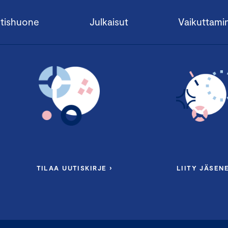
tishuone
Julkaisut
Vaikuttami
TILAA UUTISKIRJE ›
LIITY JÄSENE