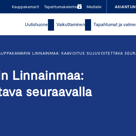
Kauppakamarit
Tapahtumakalenteri
Medialle
ASIANTUN
Uutishuone
Vaikuttaminen
Tapahtumat ja valme
UPPAKAMARIN LINNAINMAA: KAAVOITUS SUJUVOITETTAVA SEUR
n Linnainmaa:
tava seuraavalla