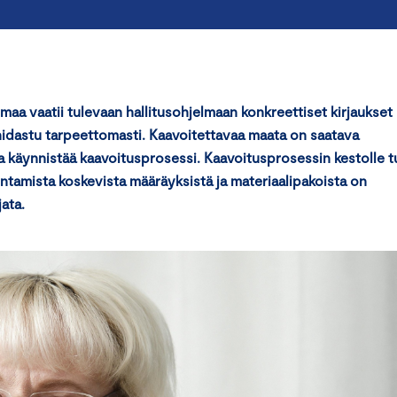
a vaatii tulevaan hallitusohjelmaan konkreettiset kirjaukset
 hidastu tarpeettomasti. Kaavoitettavaa maata on saatava
ta käynnistää kaavoitusprosessi. Kaavoitusprosessin kestolle tu
kentamista koskevista määräyksistä ja materiaalipakoista on
jata.