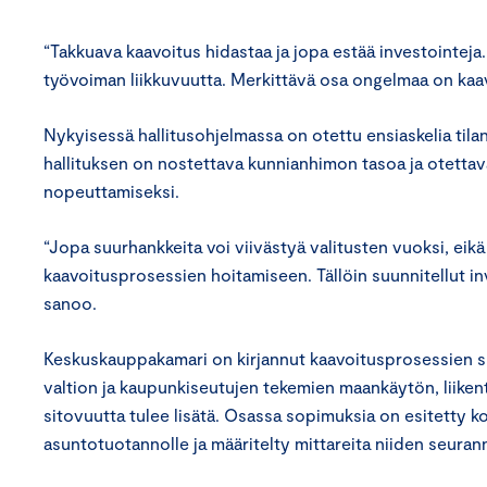
“Takkuava kaavoitus hidastaa ja jopa estää investointeja.
työvoiman liikkuvuutta. Merkittävä osa ongelmaa on kaavo
Nykyisessä hallitusohjelmassa on otettu ensiaskelia ti
hallituksen on nostettava kunnianhimon tasoa ja otetta
nopeuttamiseksi.
“Jopa suurhankkeita voi viivästyä valitusten vuoksi, eikä t
kaavoitusprosessien hoitamiseen. Tällöin suunnitellut i
sanoo.
Keskuskauppakamari on kirjannut kaavoitusprosessien su
valtion ja kaupunkiseutujen tekemien maankäytön, liike
sitovuutta tulee lisätä. Osassa sopimuksia on esitetty k
asuntotuotannolle ja määritelty mittareita niiden seuran