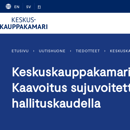
Skip
EN
SV
FI
to
content
ETUSIVU
›
UUTISHUONE
›
TIEDOTTEET
›
KESKUSKA
Keskuskauppakamari
Kaavoitus sujuvoitet
hallituskaudella