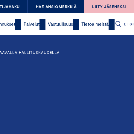
TIJAHAKU
HAE ANSIOMERKKIÄ
LIITY JÄSENEKSI
nnukset
Palvelut
Vastuullisuus
Tietoa meistä
ETSI
AAVALLA HALLITUSKAUDELLA