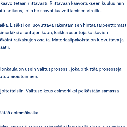
aavoitetaan riittävästi. Riittävään kaavoitukseen kuuluu niin
itusoikeus, jolla he saavat kaavoittamisen vireille.
aika. Lisäksi on luovuttava rakentamisen hintaa tarpeettomast
simerkiksi asuntojen koon, kaikkia asuntoja koskevien
öintiratkaisujen osalta. Materiaalipakoista on luovuttava ja
aatii.
onkaula on usein valitusprosessi, joka pitkittää prosesseja.
ntotuomioistuimeen.
joitettaisiin. Valitusoikeus esimerkiksi pelkästään samassa
säätää enimmäisaika.
jalta intressiä asiassa esimerkiksi kyseisellä alueella asumisen