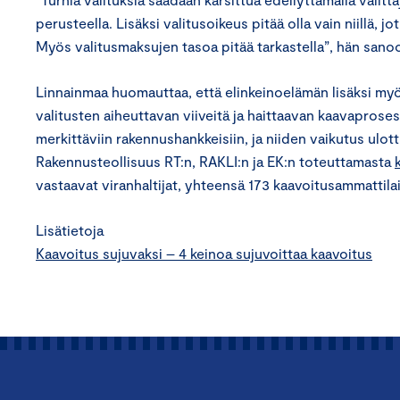
perusteella. Lisäksi valitusoikeus pitää olla vain niillä,
Myös valitusmaksujen tasoa pitää tarkastella”, hän sano
Linnainmaa huomauttaa, että elinkeinoelämän lisäksi myö
valitusten aiheuttavan viiveitä ja haittaavan kaavaprosess
merkittäviin rakennushankkeisiin, ja niiden vaikutus ulo
Rakennusteollisuus RT:n, RAKLI:n ja EK:n toteuttamasta
vastaavat viranhaltijat, yhteensä 173 kaavoitusammattilai
Lisätietoja
Kaavoitus sujuvaksi – 4 keinoa sujuvoittaa kaavoitus