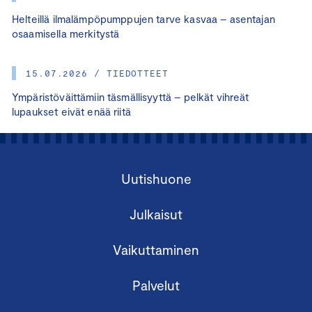
Helteillä ilmalämpöpumppujen tarve kasvaa – asentajan
osaamisella merkitystä
15.07.2026 / TIEDOTTEET
Ympäristöväittämiin täsmällisyyttä – pelkät vihreät
lupaukset eivät enää riitä
Uutishuone
Julkaisut
Vaikuttaminen
Palvelut