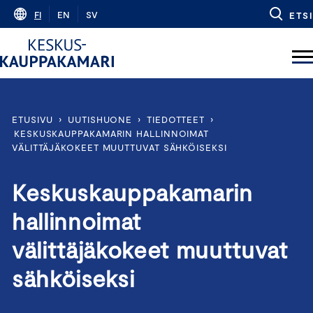
Skip
FI
EN
SV
ETSI
to
content
ETUSIVU
›
UUTISHUONE
›
TIEDOTTEET
›
KESKUSKAUPPAKAMARIN HALLINNOIMAT
VÄLITTÄJÄKOKEET MUUTTUVAT SÄHKÖISEKSI
Keskuskauppakamarin
hallinnoimat
välittäjäkokeet muuttuvat
sähköiseksi