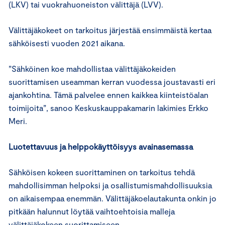
(LKV) tai vuokrahuoneiston välittäjä (LVV).
Välittäjäkokeet on tarkoitus järjestää ensimmäistä kertaa
sähköisesti vuoden 2021 aikana.
”Sähköinen koe mahdollistaa välittäjäkokeiden
suorittamisen useamman kerran vuodessa joustavasti eri
ajankohtina. Tämä palvelee ennen kaikkea kiinteistöalan
toimijoita”, sanoo Keskuskauppakamarin lakimies Erkko
Meri.
Luotettavuus ja helppokäyttöisyys avainasemassa
Sähköisen kokeen suorittaminen on tarkoitus tehdä
mahdollisimman helpoksi ja osallistumismahdollisuuksia
on aikaisempaa enemmän. Välittäjäkoelautakunta onkin jo
pitkään halunnut löytää vaihtoehtoisia malleja
välittäjäkokeen suorittamiseen.