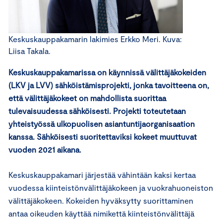
Keskuskauppakamarin lakimies Erkko Meri. Kuva:
Liisa Takala.
Keskuskauppakamarissa on käynnissä välittäjäkokeiden
(LKV ja LVV) sähköistämisprojekti, jonka tavoitteena on,
että välittäjäkokeet on mahdollista suorittaa
tulevaisuudessa sähköisesti. Projekti toteutetaan
yhteistyössä ulkopuolisen asiantuntijaorganisaation
kanssa. Sähköisesti suoritettaviksi kokeet muuttuvat
vuoden 2021 aikana.
Keskuskauppakamari järjestää vähintään kaksi kertaa
vuodessa kiinteistönvälittäjäkokeen ja vuokrahuoneiston
välittäjäkokeen. Kokeiden hyväksytty suorittaminen
antaa oikeuden käyttää nimikettä kiinteistönvälittäjä