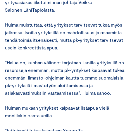
yritysasiakasliiketoiminnan johtaja Veikko
Salonen LähiTapiolasta.
Huima muistuttaa, että yritykset tarvitsevat tukea myös
jatkossa. Isoilla yrityksillä on mahdollisuus ja osaamista
tehdä toimia itsenäisesti, mutta pk-yritykset tarvitsevat
usein konkreettista apua.
”Halua on, kunhan välineet tarjotaan. Isoilla yrityksillä on
resursseja enemmän, mutta pk-yritykset kaipaavat tukea
enemmän. Ilmasto-ohjelman kautta tuemme suomalaisia
pk-yrityksiä ilmastotyön aloittamisessa ja
asiakasvaatimuksiin vastaamisessa”, Huima sanoo.
Huiman mukaan yritykset kaipaavat lisäapua vielä
monillakin osa-alueilla.
”Erityisesti tukea kaivataan Scope 3-