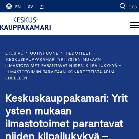
Skip
EN
SV
FI
ETSI
to
content
ETUSIVU
›
UUTISHUONE
›
TIEDOTTEET
›
KESKUSKAUPPAKAMARI: YRITYSTEN MUKAAN
ILMASTOTOIMET PARANTAVAT NIIDEN KILPAILUKYKYÄ –
ILMASTOTOIMIIN TARVITAAN KONKREETTISTA APUA
EDELLEEN
Keskuskauppakamari: Yrit
ysten mukaan
ilmastotoimet parantavat
niiden kilpailukykyä –