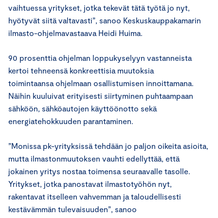
vaihtuessa yritykset, jotka tekevät tätä työtä jo nyt,
hyötyvät siitä valtavasti”, sanoo Keskuskauppakamarin
ilmasto-ohjelmavastaava Heidi Huima.
90 prosenttia ohjelman loppukyselyyn vastanneista
kertoi tehneensä konkreettisia muutoksia
toimintaansa ohjelmaan osallistumisen innoittamana.
Näihin kuuluivat erityisesti siirtyminen puhtaampaan
sähköön, sähköautojen käyttöönotto sekä
energiatehokkuuden parantaminen.
”Monissa pk-yrityksissä tehdään jo paljon oikeita asioita,
mutta ilmastonmuutoksen vauhti edellyttää, että
jokainen yritys nostaa toimensa seuraavalle tasolle.
Yritykset, jotka panostavat ilmastotyöhön nyt,
rakentavat itselleen vahvemman ja taloudellisesti
kestävämmän tulevaisuuden”, sanoo