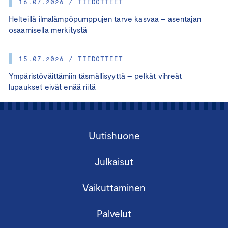
16.07.2026 / TIEDOTTEET
Helteillä ilmalämpöpumppujen tarve kasvaa – asentajan
osaamisella merkitystä
15.07.2026 / TIEDOTTEET
Ympäristöväittämiin täsmällisyyttä – pelkät vihreät
lupaukset eivät enää riitä
Uutishuone
Julkaisut
Vaikuttaminen
Palvelut