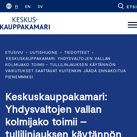
Skip
FI
EN
SV
ETSI
to
content
ETUSIVU
›
UUTISHUONE
›
TIEDOTTEET
›
KESKUSKAUPPAKAMARI: YHDYSVALTOJEN VALLAN
KOLMIJAKO TOIMII – TULLILINJAUKSEN KÄYTÄNNÖN
VAIKUTUKSET SAATTAVAT KUITENKIN JÄÄDÄ ENNAKOITUA
PIENEMMIKSI
Keskuskauppakamari:
Yhdysvaltojen vallan
kolmijako toimii –
tullilinjauksen käytännön