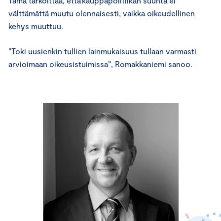
Tämä tarkoittaa, että kauppapolitiikan suunta ei
välttämättä muutu olennaisesti, vaikka oikeudellinen
kehys muuttuu.
”Toki uusienkin tullien lainmukaisuus tullaan varmasti
arvioimaan oikeusistuimissa”, Romakkaniemi sanoo.