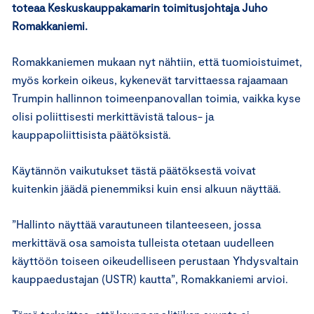
toteaa Keskuskauppakamarin toimitusjohtaja Juho
Romakkaniemi.
Romakkaniemen mukaan nyt nähtiin, että tuomioistuimet,
myös korkein oikeus, kykenevät tarvittaessa rajaamaan
Trumpin hallinnon toimeenpanovallan toimia, vaikka kyse
olisi poliittisesti merkittävistä talous- ja
kauppapoliittisista päätöksistä.
Käytännön vaikutukset tästä päätöksestä voivat
kuitenkin jäädä pienemmiksi kuin ensi alkuun näyttää.
”Hallinto näyttää varautuneen tilanteeseen, jossa
merkittävä osa samoista tulleista otetaan uudelleen
käyttöön toiseen oikeudelliseen perustaan Yhdysvaltain
kauppaedustajan (USTR) kautta”, Romakkaniemi arvioi.