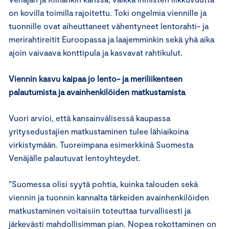
on kovilla toimilla rajoitettu. Toki ongelmia viennille ja
tuonnille ovat aiheuttaneet vähentyneet lentorahti- ja
merirahtireitit Euroopassa ja laajemminkin sekä yhä aika
ajoin vaivaava konttipula ja kasvavat rahtikulut.
Viennin kasvu kaipaa jo lento- ja meriliikenteen
palautumista ja avainhenkilöiden matkustamista
Vuori arvioi, että kansainvälisessä kaupassa
yritysedustajien matkustaminen tulee lähiaikoina
virkistymään. Tuoreimpana esimerkkinä Suomesta
Venäjälle palautuvat lentoyhteydet.
”Suomessa olisi syytä pohtia, kuinka talouden sekä
viennin ja tuonnin kannalta tärkeiden avainhenkilöiden
matkustaminen voitaisiin toteuttaa turvallisesti ja
järkevästi mahdollisimman pian. Nopea rokottaminen on