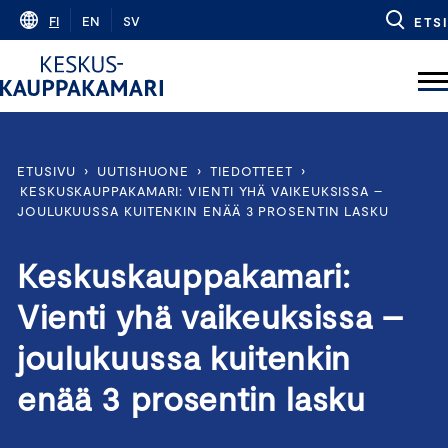
Skip
FI
EN
SV
ETSI
to
content
ETUSIVU
›
UUTISHUONE
›
TIEDOTTEET
›
KESKUSKAUPPAKAMARI: VIENTI YHÄ VAIKEUKSISSA –
JOULUKUUSSA KUITENKIN ENÄÄ 3 PROSENTIN LASKU
Keskuskauppakamari:
Vienti yhä vaikeuksissa –
joulukuussa kuitenkin
enää 3 prosentin lasku