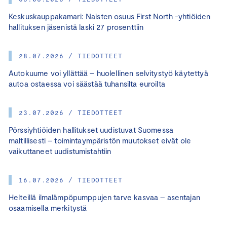
Keskuskauppakamari: Naisten osuus First North -yhtiöiden
hallituksen jäsenistä laski 27 prosenttiin
28.07.2026 / TIEDOTTEET
Autokuume voi yllättää – huolellinen selvitystyö käytettyä
autoa ostaessa voi säästää tuhansilta euroilta
23.07.2026 / TIEDOTTEET
Pörssiyhtiöiden hallitukset uudistuvat Suomessa
maltillisesti – toimintaympäristön muutokset eivät ole
vaikuttaneet uudistumistahtiin
16.07.2026 / TIEDOTTEET
Helteillä ilmalämpöpumppujen tarve kasvaa – asentajan
osaamisella merkitystä