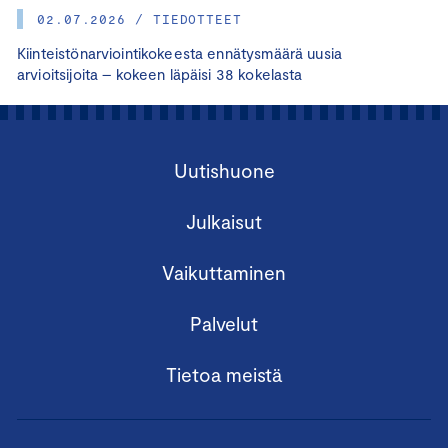
02.07.2026 / TIEDOTTEET
Kiinteistönarviointikokeesta ennätysmäärä uusia
arvioitsijoita – kokeen läpäisi 38 kokelasta
Uutishuone
Julkaisut
Vaikuttaminen
Palvelut
Tietoa meistä