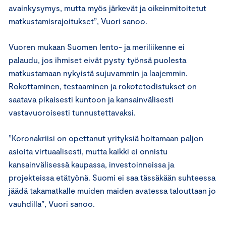
avainkysymys, mutta myös järkevät ja oikeinmitoitetut
matkustamisrajoitukset”, Vuori sanoo.
Vuoren mukaan Suomen lento- ja meriliikenne ei
palaudu, jos ihmiset eivät pysty työnsä puolesta
matkustamaan nykyistä sujuvammin ja laajemmin.
Rokottaminen, testaaminen ja rokotetodistukset on
saatava pikaisesti kuntoon ja kansainvälisesti
vastavuoroisesti tunnustettavaksi.
”Koronakriisi on opettanut yrityksiä hoitamaan paljon
asioita virtuaalisesti, mutta kaikki ei onnistu
kansainvälisessä kaupassa, investoinneissa ja
projekteissa etätyönä. Suomi ei saa tässäkään suhteessa
jäädä takamatkalle muiden maiden avatessa talouttaan jo
vauhdilla”, Vuori sanoo.