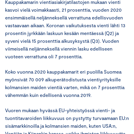
Kauppakamarin vientiasiakirjatilastojen mukaan vienti
kasvoi vielä voimakkaasti, 21 prosenttia, vuoden 2020
ensimmäisellä neljänneksellä verrattuna edellisvuoden
vastaavaan aikaan. Koronan vaikutuksesta vienti lähti 13
prosentin jyrkkään laskuun kesään mentäessä (Q2) ja
syveni vielä 15 prosenttia alkusyksystä (Q3). Vuoden
viimeisellä neljänneksellä viennin lasku edelliseen
vuoteen verrattuna oli 7 prosenttia.
Koko vuonna 2020 kauppakamarit eri puolilla Suomea
myönsivät 70 009 alkuperätodistusta vientiyrityksille
kolmansien maiden vientiä varten, mikä on 7 prosenttia
vähemmän kuin edellisenä vuonna 2019.
Vuoren mukaan hyvässä EU-yhteistyössä vienti- ja
tuontitavaroiden liikkuvuus on pystytty turvaamaan EU:n
sisämarkkinoilla ja kolmansien maiden, kuten USA:n,
Venäjän ja Kiinankin kanssa, vaikka ihmisten liikkuvuutta