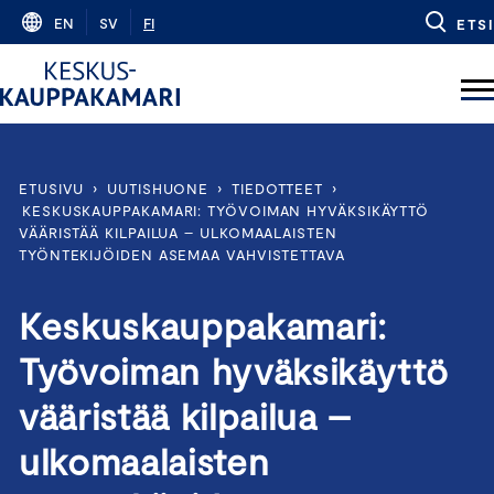
Skip
EN
SV
FI
ETSI
to
content
ETUSIVU
›
UUTISHUONE
›
TIEDOTTEET
›
KESKUSKAUPPAKAMARI: TYÖVOIMAN HYVÄKSIKÄYTTÖ
VÄÄRISTÄÄ KILPAILUA – ULKOMAALAISTEN
TYÖNTEKIJÖIDEN ASEMAA VAHVISTETTAVA
Keskuskauppakamari:
Työvoiman hyväksikäyttö
vääristää kilpailua –
ulkomaalaisten