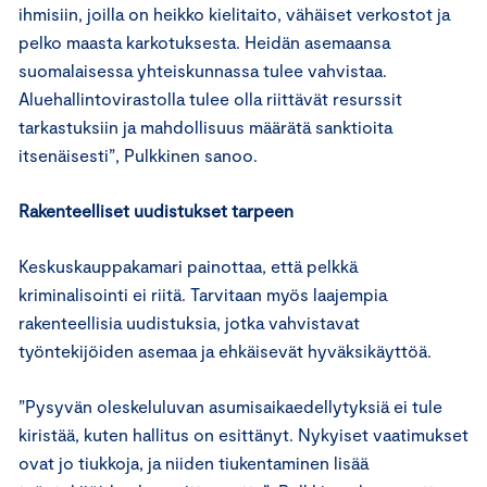
ihmisiin, joilla on heikko kielitaito, vähäiset verkostot ja
pelko maasta karkotuksesta. Heidän asemaansa
suomalaisessa yhteiskunnassa tulee vahvistaa.
Aluehallintovirastolla tulee olla riittävät resurssit
tarkastuksiin ja mahdollisuus määrätä sanktioita
itsenäisesti”, Pulkkinen sanoo.
Rakenteelliset uudistukset tarpeen
Keskuskauppakamari painottaa, että pelkkä
kriminalisointi ei riitä. Tarvitaan myös laajempia
rakenteellisia uudistuksia, jotka vahvistavat
työntekijöiden asemaa ja ehkäisevät hyväksikäyttöä.
”Pysyvän oleskeluluvan asumisaikaedellytyksiä ei tule
kiristää, kuten hallitus on esittänyt. Nykyiset vaatimukset
ovat jo tiukkoja, ja niiden tiukentaminen lisää