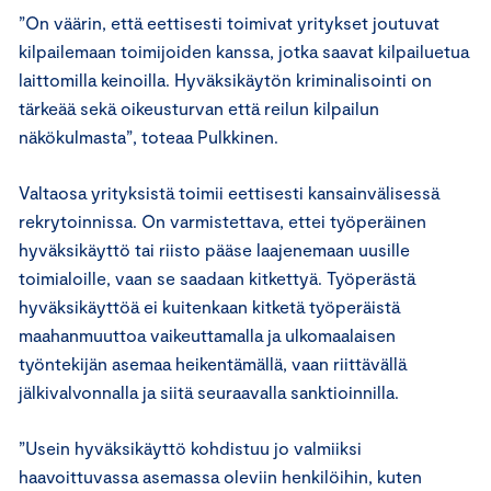
”On väärin, että eettisesti toimivat yritykset joutuvat
kilpailemaan toimijoiden kanssa, jotka saavat kilpailuetua
laittomilla keinoilla. Hyväksikäytön kriminalisointi on
tärkeää sekä oikeusturvan että reilun kilpailun
näkökulmasta”, toteaa Pulkkinen.
Valtaosa yrityksistä toimii eettisesti kansainvälisessä
rekrytoinnissa. On varmistettava, ettei työperäinen
hyväksikäyttö tai riisto pääse laajenemaan uusille
toimialoille, vaan se saadaan kitkettyä. Työperästä
hyväksikäyttöä ei kuitenkaan kitketä työperäistä
maahanmuuttoa vaikeuttamalla ja ulkomaalaisen
työntekijän asemaa heikentämällä, vaan riittävällä
jälkivalvonnalla ja siitä seuraavalla sanktioinnilla.
”Usein hyväksikäyttö kohdistuu jo valmiiksi
haavoittuvassa asemassa oleviin henkilöihin, kuten