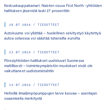
Keskuskauppakamari: Naisten osuus First North -yhtiöiden
hallituksen jäsenistä laski 27 prosenttiin
28.07.2026 / TIEDOTTEET
Autokuume voi yllättää – huolellinen selvitystyö käytettyä
autoa ostaessa voi säästää tuhansilta euroilta
23.07.2026 / TIEDOTTEET
Pörssiyhtiöiden hallitukset uudistuvat Suomessa
maltillisesti – toimintaympäristön muutokset eivät ole
vaikuttaneet uudistumistahtiin
16.07.2026 / TIEDOTTEET
Helteillä ilmalämpöpumppujen tarve kasvaa – asentajan
osaamisella merkitystä