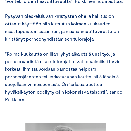
työntekijöiden haavoittuvuutta”, Pulkkinen huomauttaa.
Pysyvän oleskeluluvan kiristysten ohella hallitus on
ottanut käyttöön niin kutsutun kolmen kuukauden
maastapoistumissäännön, ja maahanmuuttovirasto on
kiristänyt perheenyhdistämisen tulorajoja.
”Kolme kuukautta on liian lyhyt aika etsiä uusi työ, ja
perheenyhdistämisen tulorajat olivat jo valmiiksi hyvin
korkeat. Ihmisiä voidaan painostaa helposti
perheenjäsenten tai karkotusuhan kautta, sillä läheisiä
suojellaan viimeiseen asti. On tärkeää puuttua
hyväksikäytön edellytyksiin kokonaisvaltaisesti”, sanoo
Pulkkinen.