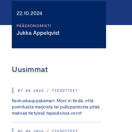
22.10.2024
PÄÄEKONOMISTI
Jukka Appelqvist
Uusimmat
07.08.2026 / TIEDOTTEET
Keskuskauppakamari: Moni ei tiedä, että
poimituista marjoista tai pullopanteista pitää
maksaa tietyissä tapauksissa verot
05.08.2026 / TIEDOTTEET