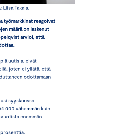
Liisa Takala.
a työmarkkinat reagoivat
ojen määrä on laskenut
elqvist arvioi, että
dottaa.
ä uutisia, eivät
ä, joten ei yllätä, että
ouduttaneen odottamaan
ousi syyskuussa.
i 54 000 vähemmän kuin
mevuotista enemmän.
 prosenttia.