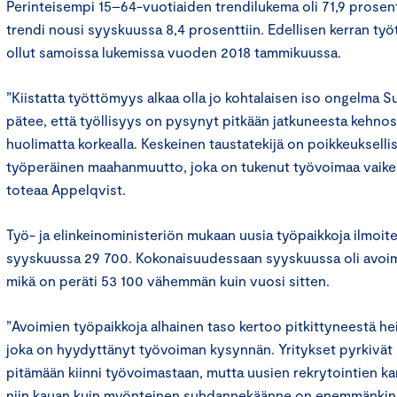
Perinteisempi 15–64-vuotiaiden trendilukema oli 71,9 prose
trendi nousi syyskuussa 8,4 prosenttiin. Edellisen kerran t
ollut samoissa lukemissa vuoden 2018 tammikuussa.
”Kiistatta työttömyys alkaa olla jo kohtalaisen iso ongelma
pätee, että työllisyys on pysynyt pitkään jatkuneesta kehno
huolimatta korkealla. Keskeinen taustatekijä on poikkeuksell
työperäinen maahanmuutto, joka on tukenut työvoimaa vaikeu
toteaa Appelqvist.
Työ- ja elinkeinoministeriön mukaan uusia työpaikkoja ilmoite
syyskuussa 29 700. Kokonaisuudessaan syyskuussa oli avoi
mikä on peräti 53 100 vähemmän kuin vuosi sitten.
”Avoimien työpaikkoja alhainen taso kertoo pitkittyneestä h
joka on hyydyttänyt työvoiman kysynnän. Yritykset pyrkivä
pitämään kiinni työvoimastaan, mutta uusien rekrytointien ka
niin kauan kuin myönteinen suhdannekäänne on enemmänkin