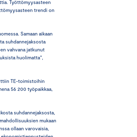
nttia. Työttömyysasteen
yöttömyysasteen trendi on
 Suomessa. Samaan aikaan
sta suhdannejaksosta
isen vahvana jatkunut
ksista huolimatta”,
ttiin TE-toimistoihin
mena 56 200 työpaikkaa,
eikosta suhdannejaksosta,
t mahdollisuuksien mukaan
nssa ollaan varovaisia,
 ekonomistiennusteiden