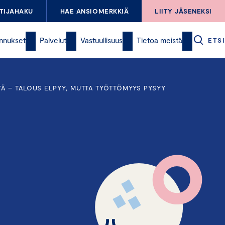
TIJAHAKU
HAE ANSIOMERKKIÄ
LIITY JÄSENEKSI
nnukset
Palvelut
Vastuullisuus
Tietoa meistä
ETSI
Ä – TALOUS ELPYY, MUTTA TYÖTTÖMYYS PYSYY