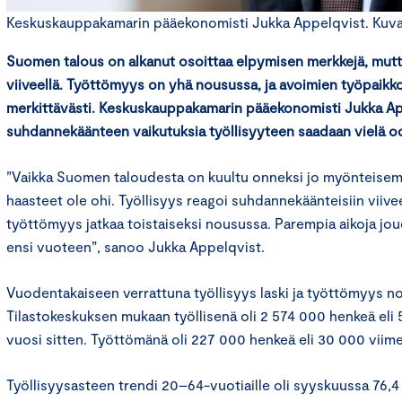
Keskuskauppakamarin pääekonomisti Jukka Appelqvist. Kuva: 
Suomen talous on alkanut osoittaa elpymisen merkkejä, mutt
viiveellä. Työttömyys on yhä nousussa, ja avoimien työpaikk
merkittävästi. Keskuskauppakamarin pääekonomisti Jukka App
suhdannekäänteen vaikutuksia työllisyyteen saadaan vielä o
”Vaikka Suomen taloudesta on kuultu onneksi jo myönteisempi
haasteet ole ohi. Työllisyys reagoi suhdannekäänteisiin viiveell
työttömyys jatkaa toistaiseksi nousussa. Parempia aikoja j
ensi vuoteen”, sanoo Jukka Appelqvist.
Vuodentakaiseen verrattuna työllisyys laski ja työttömyys n
Tilastokeskuksen mukaan työllisenä oli 2 574 000 henkeä el
vuosi sitten. Työttömänä oli 227 000 henkeä eli 30 000 vii
Työllisyysasteen trendi 20–64-vuotiaille oli syyskuussa 76,4