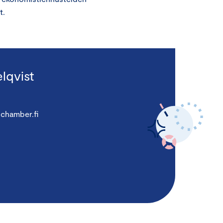
t.
lqvist
chamber.fi