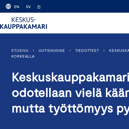
Skip
EN
SV
FI
to
content
ETUSIVU
›
UUTISHUONE
›
TIEDOTTEET
›
KESKUSKA
KORKEALLA
Keskuskauppakamari:
odotellaan vielä kää
mutta työttömyys py