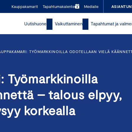
Kauppakamarit
Tapahtumakalenteri
Medialle
ASIANTUN
Uutishuone
Vaikuttaminen
Tapahtumat ja valme
UPPAKAMARI: TYÖMARKKINOILLA ODOTELLAAN VIELÄ KÄÄNNETT
 Työmarkkinoilla
nnettä – talous elpyy,
syy korkealla