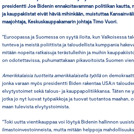
presidentti
Joe
Bidenin ennakoitavamman politiikan kautta, m
ja kauppakiistat eivät häviä mihinkään, muistuttaa Kansainvä
maajohtaja, Keskuskauppakamarin johtaja Timo Vuori.
”Euroopassa ja Suomessa on syytä iloita, kun Valkoisessa tal
tunteva ja meistä poliittista ja taloudellista kumppania hakev
mitään nopeita ratkaisuja terästulleihin ja muihin kauppakiist
on odotettavissa, puhumattakaan pikavoitoista Suomen vienni
Amerikkalaisia tuotteita amerikkalaisella työllä
on demokraatti
jonka varaan myös presidentti Biden rakentaa USA:n taloude
elvytystoimet sekä talous- ja kauppapolitiikkansa. Täten ne y
jotka jo nyt luovat työpaikkoja ja tuovat tuotantoa maahan, o
maan tulevista elvytystoimista.
”Toki uutta vientikauppaa voi löytyä Bidenin hallinnon uusista
ilmastoinvestoinneista, mutta mitään helppoja mahdollisuuksia 