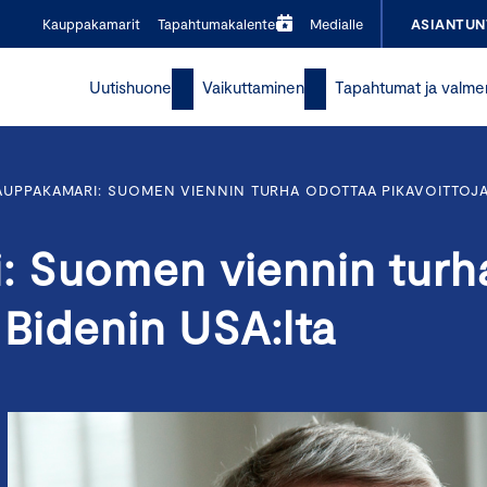
Kauppakamarit
Tapahtumakalenteri
Medialle
ASIANTUN
Uutishuone
Vaikuttaminen
Tapahtumat ja valme
UPPAKAMARI: SUOMEN VIENNIN TURHA ODOTTAA PIKAVOITTOJA 
: Suomen viennin turh
 Bidenin USA:lta