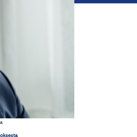
aa
doksesta