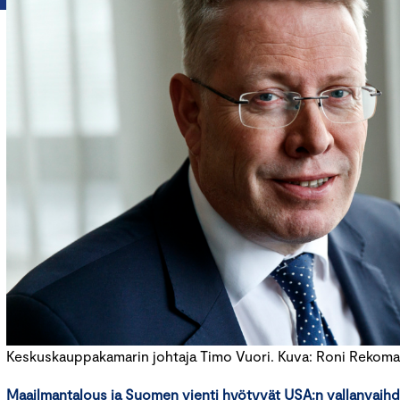
Keskuskauppakamarin johtaja Timo Vuori. Kuva: Roni Rekom
Maailman
talous
ja Suomen
vienti
hyötyvät USA:n vallanvaih