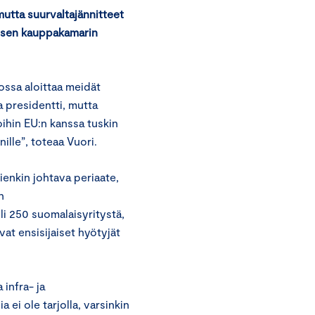
utta suurvaltajännitteet
lisen kauppakamarin
ossa aloittaa meidät
a presidentti, mutta
oihin EU:n kanssa tuskin
lle”, toteaa Vuori.
enkin johtava periaate,
n
li 250 suomalaisyritystä,
vat ensisijaiset hyötyjät
 infra- ja
ei ole tarjolla, varsinkin