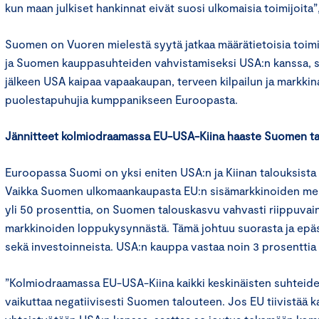
kun maan julkiset hankinnat eivät suosi ulkomaisia toimijoita
Suomen on Vuoren mielestä syytä jatkaa määrätietoisia toim
ja Suomen kauppasuhteiden vahvistamiseksi USA:n kanssa, si
jälkeen USA kaipaa vapaakaupan, terveen kilpailun ja markki
puolestapuhujia kumppanikseen Euroopasta.
Jännitteet k
olmiodraama
ssa
EU-USA-Kiina
haaste Suomen
t
Euroopassa Suomi on yksi eniten USA:n ja Kiinan talouksista 
Vaikka Suomen ulkomaankaupasta EU:n sisämarkkinoiden mer
yli 50 prosenttia, on Suomen talouskasvu vahvasti riippuvai
markkinoiden loppukysynnästä. Tämä johtuu suorasta ja epäs
sekä investoinneista. USA:n kauppa vastaa noin 3 prosentti
”Kolmiodraamassa EU-USA-Kiina kaikki keskinäisten suhteiden
vaikuttaa negatiivisesti Suomen talouteen. Jos EU tiivistää k