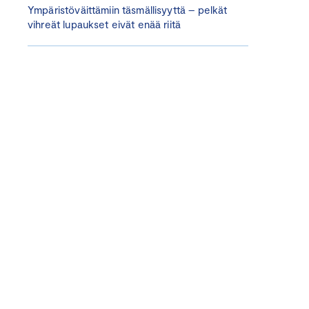
Ympäristöväittämiin täsmällisyyttä – pelkät
vihreät lupaukset eivät enää riitä