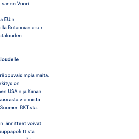
”, sanoo Vuori.
ia EU:n
llä Britannian eron
natalouden
aloudelle
riippuvaisimpia maita.
kitys on
nen USA:n ja Kiinan
uorasta viennistä
a Suomen BKT:sta.
 jännitteet voivat
auppapoliittista