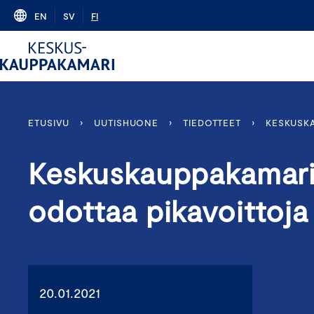
Skip
EN
SV
FI
to
content
ETUSIVU
›
UUTISHUONE
›
TIEDOTTEET
›
KESKUSKA
Keskuskauppakamari
odottaa pikavoittoja
20.01.2021