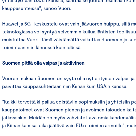
yhteistyötään USA:n kanssa, saattaa se joutua tekemään kom
kauppasuhteissa”, sanoo Vuori.
Huawei ja 5G -keskustelu ovat vain jäävuoren huippu, sillä m
teknologiassa voi syntyä selvemmin kuilua läntisten teollisu
muistuttaa Vuori. Tämä väistämättä vaikuttaa Suomeen ja su
toimintaan niin lännessä kuin idässä.
Suomen pitää olla valpas ja aktiivinen
Vuoren mukaan Suomen on syytä olla nyt erityisen valpas ja 
päivittää kauppasuhteitaan niin Kiinan kuin USA:n kanssa.
”Kaikki tervettä kilpailua edistäviin sopimuksiin ja yhteisiin 
kauppatoimet ovat Suomen pienen ja avoimen talouden kalt
jatkossakin. Meidän on myös vahvistettava omia kahdenväli
ja Kiinan kanssa, eikä jäätävä vain EU:n toimien armoille”, mu