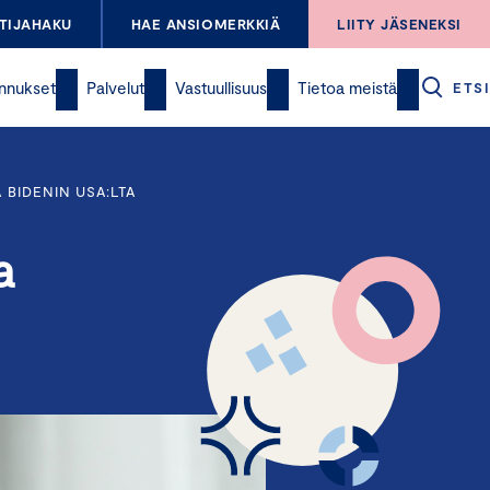
TIJAHAKU
HAE ANSIOMERKKIÄ
LIITY JÄSENEKSI
nnukset
Palvelut
Vastuullisuus
Tietoa meistä
ETSI
BIDENIN USA:LTA
a