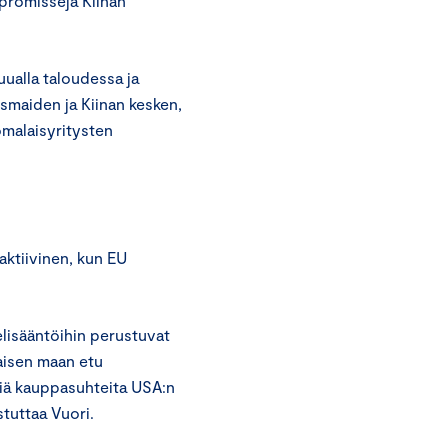
promisseja Kiinan
uualla taloudessa ja
usmaiden ja Kiinan kesken,
omalaisyritysten
aktiivinen, kun EU
pelisääntöihin perustuvat
aisen maan etu
siä kauppasuhteita USA:n
istuttaa Vuori.