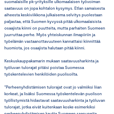
suomalaisille pk-yrityksille ulkomaalaisen työvoiman
saatavuus on jopa kohtalon kysymys. Etlan samaisesta
aiheesta keskiviikkona julkaisema selvitys puolestaan
paljastaa, että Suomen kyvyssä pitää ulkomaalaisista
osaajista kiinni on puutteita, mutta parhaiten Suomeen
juurruttaa perhe. Myös yhteiskunnan ilmapiiriin ja
työelämän vastaanottavuuteen kannattaisi kiinnittää
huomiota, jos osaajista halutaan pitää kiinni.
Keskuskauppakamarin mukaan saatavuusharkinta ja
työluvan tulorajat pitäisi poistaa Suomessa
työskentelevien henkilöiden puolisoilta.
”Perheenyhdistämisen tulorajat ovat jo valmiiksi liian
korkeat, ja lisäksi Suomessa työskentelevän puolison
työllistymistä hidastavat saatavuusharkinta ja työluvan
tulorajat, jotka eivät kuitenkaan koske esimerkiksi
perheenyhdistämisen kautta Suomeen saapuneita.