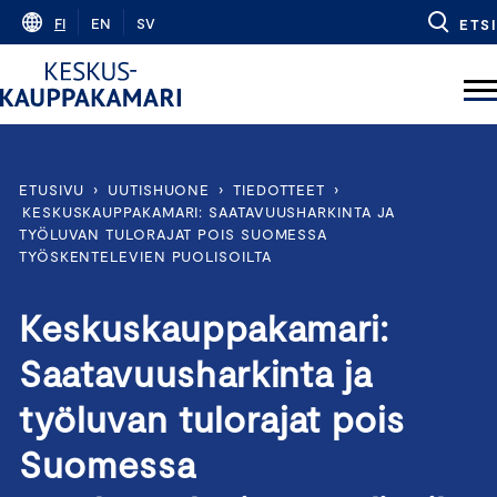
Skip
FI
EN
SV
ETSI
to
content
ETUSIVU
›
UUTISHUONE
›
TIEDOTTEET
›
KESKUSKAUPPAKAMARI: SAATAVUUSHARKINTA JA
TYÖLUVAN TULORAJAT POIS SUOMESSA
TYÖSKENTELEVIEN PUOLISOILTA
Keskuskauppakamari:
Saatavuusharkinta ja
työluvan tulorajat pois
Suomessa