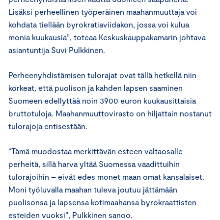
Lisäksi perheellinen työperäinen maahanmuuttaja voi
kohdata tiellään byrokratiaviidakon, jossa voi kulua
monia kuukausia”, toteaa Keskuskauppakamarin johtava
asiantuntija Suvi Pulkkinen.
Perheenyhdistämisen tulorajat ovat tällä hetkellä niin
korkeat, että puolison ja kahden lapsen saaminen
Suomeen edellyttää noin 3900 euron kuukausittaisia
bruttotuloja. Maahanmuuttovirasto on hiljattain nostanut
tulorajoja entisestään.
“Tämä muodostaa merkittävän esteen valtaosalle
perheitä, sillä harva yltää Suomessa vaadittuihin
tulorajoihin – eivät edes monet maan omat kansalaiset.
Moni työluvalla maahan tuleva joutuu jättämään
puolisonsa ja lapsensa kotimaahansa byrokraattisten
esteiden vuoksi”, Pulkkinen sanoo.