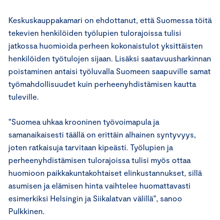
Keskuskauppakamari on ehdottanut, että Suomessa töitä
tekevien henkilöiden työlupien tulorajoissa tulisi
jatkossa huomioida perheen kokonaistulot yksittäisten
henkilöiden työtulojen sijaan. Lisäksi saatavuusharkinnan
poistaminen antaisi työluvalla Suomeen saapuville samat
työmahdollisuudet kuin perheenyhdistämisen kautta
tuleville.
”Suomea uhkaa krooninen työvoimapula ja
samanaikaisesti täällä on erittäin alhainen syntyvyys,
joten ratkaisuja tarvitaan kipeästi. Työlupien ja
perheenyhdistämisen tulorajoissa tulisi myös ottaa
huomioon paikkakuntakohtaiset elinkustannukset, sillä
asumisen ja elämisen hinta vaihtelee huomattavasti
esimerkiksi Helsingin ja Siikalatvan välillä”, sanoo
Pulkkinen.