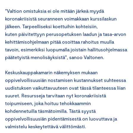
”Valtion omistuksia ei ole mitään järkeä myydä
koronakriisistä seuranneen voimakkaan kurssilaskun
jälkeen. Tarpeelliseksi koettuihin kohteisiin,
kuten päivitettyyn perusopetuksen laadun ja tasa-arvon
kehittämisohjelmaan pitää osoittaa rahoitus muulla
tavoin, esimerkiksi luopumalla joistain hallitusohjelmassa
päätetyistä menolisäyksistä”, sanoo Valtonen.
Keskuskauppakamarin näkemyksen mukaan
oppivelvollisuusiän nostamisen kustannukset suhteessa
uudistuksen vaikuttavuuteen ovat tässä tilanteessa liian
suuret. Resursseja tarvitaan nyt koronakriisistä
toipumiseen, joka hoituu tehokkaammin
kohdennetuilla täsmätoimilla. Tästä syystä
oppivelvollisuusiän pidentämisestä on luovuttava ja
valmistelu keskeytettävä välittömästi.