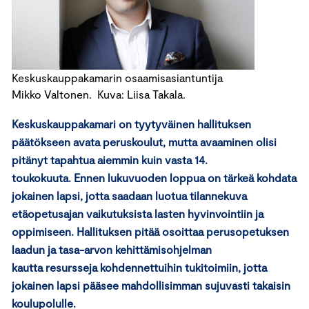
Keskuskauppakamarin osaamisasiantuntija
Mikko Valtonen. Kuva: Liisa Takala.
Keskuskauppakamari on tyytyväinen hallituksen
päätökseen avata peruskoulut, mutta avaaminen olisi
pitänyt tapahtua aiemmin kuin vasta 14.
toukokuuta. Ennen lukuvuoden loppua on tärkeä kohdata
jokainen lapsi, jotta saadaan luotua tilannekuva
etäopetusajan vaikutuksista lasten hyvinvointiin ja
oppimiseen. Hallituksen pitää osoittaa perusopetuksen
laadun ja tasa-arvon kehittämisohjelman
kautta resursseja kohdennettuihin tukitoimiin, jotta
jokainen lapsi pääsee mahdollisimman sujuvasti takaisin
koulupolulle.