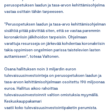
perusopetuksen laadun ja tasa-arvon kehittämisohjelma
vastaa osittain tähän tarpeeseen.
”Perusopetuksen laadun ja tasa-arvo kehittämisohjelman
sisältöä pitää päivittää siten, että se vastaa paremmin
koronakriisin jälkihoidon tarpeisiin. Ohjelmaan
varattuja resursseja on järkevää kohdentaa koronakriisin
takia oppimisen ongelmien parissa taistelevien lasten
auttamiseen”, toteaa Valtonen.
Osana hallituksen noin 3 miljardin euron
tulevaisuusinvestointeja on perusopetuksen laadun ja
tasa-arvon kehittämisohjelmaan osoitettu 190 miljoonaa
euroa. Hallitus aikoo rahoittaa
tulevaisuusinvestoinnit valtion omistuksia myymällä.
Keskuskauppakamari
vaatii koko tulevaisuusinvestointipaketin perumista.