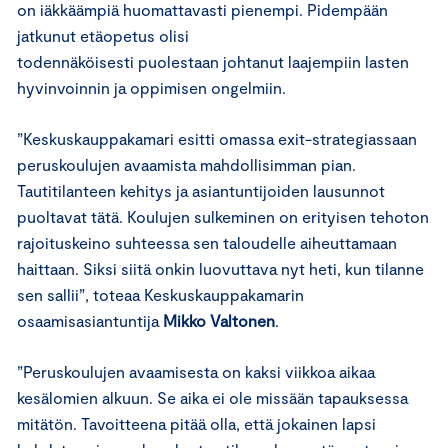
on iäkkäämpiä huomattavasti pienempi. Pidempään
jatkunut etäopetus olisi
todennäköisesti puolestaan johtanut laajempiin lasten
hyvinvoinnin ja oppimisen ongelmiin.
”Keskuskauppakamari esitti omassa exit-strategiassaan
peruskoulujen avaamista mahdollisimman pian.
Tautitilanteen kehitys ja asiantuntijoiden lausunnot
puoltavat tätä. Koulujen sulkeminen on erityisen tehoton
rajoituskeino suhteessa sen taloudelle aiheuttamaan
haittaan. Siksi siitä onkin luovuttava nyt heti, kun tilanne
sen sallii”, toteaa Keskuskauppakamarin
osaamisasiantuntija
Mikko Valtonen
.
”Peruskoulujen avaamisesta on kaksi viikkoa aikaa
kesälomien alkuun. Se aika ei ole missään tapauksessa
mitätön. Tavoitteena pitää olla, että jokainen lapsi