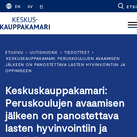
Skip
EN
SV
FI
ETSI
to
content
ETUSIVU
›
UUTISHUONE
›
TIEDOTTEET
›
KESKUSKAUPPAKAMARI: PERUSKOULUJEN AVAAMISEN
JÄLKEEN ON PANOSTETTAVA LASTEN HYVINVOINTIIN JA
OPPIMISEEN
Keskuskauppakamari:
Peruskoulujen avaamisen
jälkeen on panostettava
lasten hyvinvointiin ja