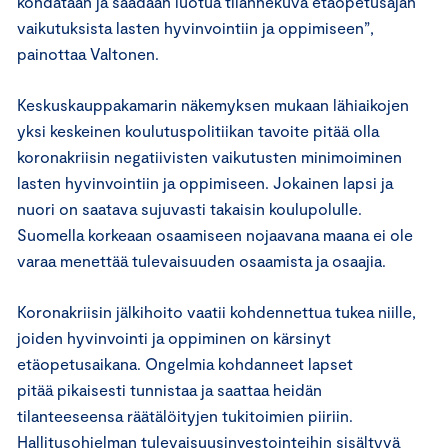
kohdataan ja saadaan luotua tilannekuva etäopetusajan
vaikutuksista lasten hyvinvointiin ja oppimiseen”,
painottaa Valtonen.
Keskuskauppakamarin näkemyksen mukaan lähiaikojen
yksi keskeinen koulutuspolitiikan tavoite pitää olla
koronakriisin negatiivisten vaikutusten minimoiminen
lasten hyvinvointiin ja oppimiseen. Jokainen lapsi ja
nuori on saatava sujuvasti takaisin koulupolulle.
Suomella korkeaan osaamiseen nojaavana maana ei ole
varaa menettää tulevaisuuden osaamista ja osaajia.
Koronakriisin jälkihoito vaatii kohdennettua tukea niille,
joiden hyvinvointi ja oppiminen on kärsinyt
etäopetusaikana. Ongelmia kohdanneet lapset
pitää pikaisesti tunnistaa ja saattaa heidän
tilanteeseensa räätälöityjen tukitoimien piiriin.
Hallitusohjelman tulevaisuusinvestointeihin sisältyvä