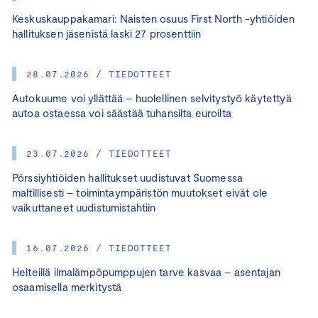
Keskuskauppakamari: Naisten osuus First North -yhtiöiden
hallituksen jäsenistä laski 27 prosenttiin
28.07.2026 / TIEDOTTEET
Autokuume voi yllättää – huolellinen selvitystyö käytettyä
autoa ostaessa voi säästää tuhansilta euroilta
23.07.2026 / TIEDOTTEET
Pörssiyhtiöiden hallitukset uudistuvat Suomessa
maltillisesti – toimintaympäristön muutokset eivät ole
vaikuttaneet uudistumistahtiin
16.07.2026 / TIEDOTTEET
Helteillä ilmalämpöpumppujen tarve kasvaa – asentajan
osaamisella merkitystä