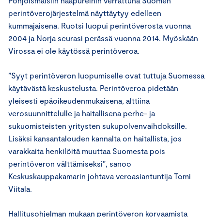
Pohjoismaisiin naapureihin verrattuna Suomen
perintöverojärjestelmä näyttäytyy edelleen
kummajaisena. Ruotsi luopui perintöverosta vuonna
2004 ja Norja seurasi perässä vuonna 2014. Myöskään
Virossa ei ole käytössä perintöveroa.
”Syyt perintöveron luopumiselle ovat tuttuja Suomessa
käytävästä keskustelusta. Perintöveroa pidetään
yleisesti epäoikeudenmukaisena, alttiina
verosuunnittelulle ja haitallisena perhe- ja
sukuomisteisten yritysten sukupolvenvaihdoksille.
Lisäksi kansantalouden kannalta on haitallista, jos
varakkaita henkilöitä muuttaa Suomesta pois
perintöveron välttämiseksi”, sanoo
Keskuskauppakamarin johtava veroasiantuntija Tomi
Viitala.
Hallitusohjelman mukaan perintöveron korvaamista