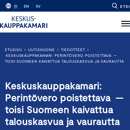
Skip
FI
EN
SV
ETSI
to
content
ETUSIVU
›
UUTISHUONE
›
TIEDOTTEET
›
KESKUSKAUPPAKAMARI: PERINTÖVERO POISTETTAVA —
TOISI SUOMEEN KAIVATTUA TALOUSKASVUA JA VAURAUTTA
Keskuskauppakamari:
Perintövero poistettava —
toisi Suomeen kaivattua
talouskasvua ja vaurautta