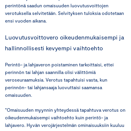
perintönä saadun omaisuuden luovutusvoittojen
verotuksella selvitetään. Selvityksen tuloksia odotetaan
ensi vuoden aikana.
Luovutusvoittovero oikeudenmukaisempi ja
hallinnollisesti kevyempi vaihtoehto
Perintö- ja lahjaveron poistaminen tarkoittaisi, ettei
perinnön tai lahjan saannilla olisi välittömiä
veroseuraamuksia. Verotus tapahtuisi vasta, kun
perinnön- tai lahjansaaja luovuttaisi saamansa
omaisuuden.
”Omaisuuden myynnin yhteydessä tapahtuva verotus on
oikeudenmukaisempi vaihtoehto kuin perintö- ja
lahjavero. Hyvän verojärjestelmän ominaisuuksiin kuuluu