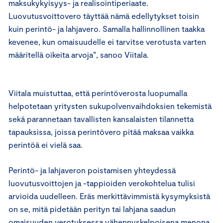
maksukykyisyys- ja realisointiperiaate.
Luovutusvoittovero täyttää nämä edellytykset toisin
kuin perintö- ja lahjavero. Samalla hallinnollinen taakka
kevenee, kun omaisuudelle ei tarvitse verotusta varten
määritellä oikeita arvoja”, sanoo Viitala.
Viitala muistuttaa, että perintöverosta luopumalla
helpotetaan yritysten sukupolvenvaihdoksien tekemistä
sekä parannetaan tavallisten kansalaisten tilannetta
tapauksissa, joissa perintövero pitää maksaa vaikka
perintöä ei vielä saa.
Perintö- ja lahjaveron poistamisen yhteydessä
luovutusvoittojen ja -tappioiden verokohtelua tulisi
arvioida uudelleen. Eräs merkittävimmistä kysymyksistä
on se, mitä pidetään perityn tai lahjana saadun
omaisuuden verotuksessa vähennyskelpoisena menona