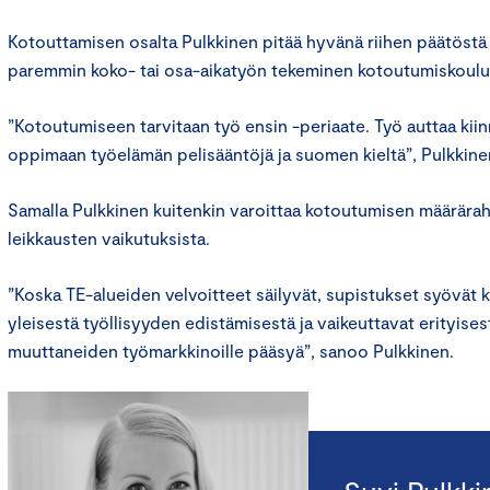
Kotouttamisen osalta Pulkkinen pitää hyvänä riihen päätöstä
paremmin koko- tai osa-aikatyön tekeminen kotoutumiskoulut
”Kotoutumiseen tarvitaan työ ensin -periaate. Työ auttaa kii
oppimaan työelämän pelisääntöjä ja suomen kieltä”, Pulkkin
Samalla Pulkkinen kuitenkin varoittaa kotoutumisen määrära
leikkausten vaikutuksista.
”Koska TE-alueiden velvoitteet säilyvät, supistukset syövät
yleisestä työllisyyden edistämisestä ja vaikeuttavat erityis
muuttaneiden työmarkkinoille pääsyä”, sanoo Pulkkinen.