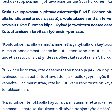
Keskuskauppakamarin johtava asiantuntija Suvi Pulkkinen. Kuv
Keskuskauppakamarin johtava asiantuntija Suvi Pulkkinen pit
olla kohdistamatta uusia säästöjä koulutukseen erittäin ter
ratkaisu tukee Suomen kilpailukykyä ja tavoitetta nostaa osa
Kotouttamiseen tarvitaan työ ensin -periaate.
”Koulutuksen avulla varmistamme, että yrityksillä on käytös
Viime vuonna ammatilliseen koulutukseen kohdistetut leikkauks
uudet säästöt olisivat yhdessä olleet katastrofaalisia”, Pulkk
Pulkkinen korostaa, että osaamistason nosto ja jatkuva opp
avainasemassa paitsi tuottavuuden ja kilpailukyvyn, myös ih
kannalta. Hän muistuttaa, että koulutuksen rahoitusta on käy
tehokkaammin.
”Rahoituksen tehokkaalla käytöllä varmistamme, että jokaine
ja ammatillisesta koulutuksesta riittävän pohjan työelämään”,