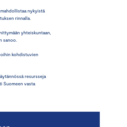
 mahdollistaa nykyistä
uksen rinnalla.
nnittymään yhteiskuntaan,
en sanoo.
hoihin kohdistuvien
 käytännössä resursseja
esti Suomeen vasta