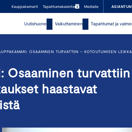
Kauppakamarit
Tapahtumakalenteri
Medialle
ASIANTUN
Uutishuone
Vaikuttaminen
Tapahtumat ja valme
UPPAKAMARI: OSAAMINEN TURVATTIIN – KOTOUTUMISEN LEIKKA
 Osaaminen turvattiin
kaukset haastavat
istä