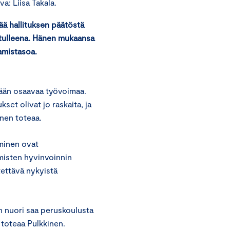
a: Liisa Takala.
ää hallituksen päätöstä
vetulleena. Hänen mukaansa
amistasoa.
sään osaavaa työvoimaa.
et olivat jo raskaita, ja
inen toteaa.
iminen ovat
misten hyvinvoinnin
tettävä nykyistä
n nuori saa peruskoulusta
 toteaa Pulkkinen.