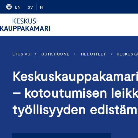
Skip
EN
SV
FI
to
content
ETUSIVU
›
UUTISHUONE
›
TIEDOTTEET
›
KESKUSKA
Keskuskauppakamari:
– kotoutumisen leik
työllisyyden edistäm