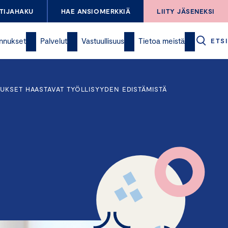
TIJAHAKU
HAE ANSIOMERKKIÄ
LIITY JÄSENEKSI
nnukset
Palvelut
Vastuullisuus
Tietoa meistä
ETSI
UKSET HAASTAVAT TYÖLLISYYDEN EDISTÄMISTÄ