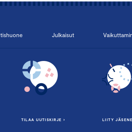
tishuone
Julkaisut
Vaikuttami
TILAA UUTISKIRJE ›
LIITY JÄSENE