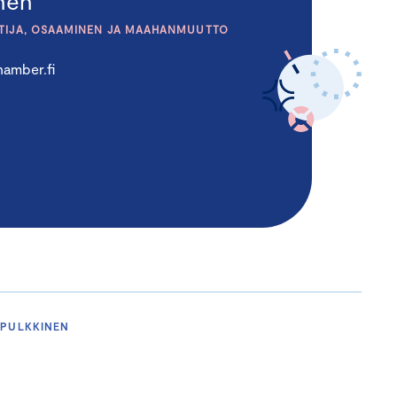
inen
TIJA, OSAAMINEN JA MAAHANMUUTTO
amber.fi
 PULKKINEN