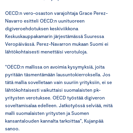
OECD:n vero-osaston varajohtaja Grace Perez-
Navarro esitteli OECD:n uunituoreen
digiveroehdotuksen keskiviikkona
Keskuskauppakamarin järjestämässä Suuressa
Veropäivässä. Perez-Navarron mukaan Suomi ei
lähtökohtaisesti menettäisi verotuloja.
”OECD:n mallissa on avoimia kysymyksiä, joita
pyritään täsmentämään lausuntokierroksella. Jos
tätä mallia sovelletaan vain suuriin yrityksiin, ei se
lähtökohtaisesti vaikuttaisi suomalaisten pk-
yritysten verotuksee. OECD työstää digiveron
soveltamisalaa edelleen. Jatkotyössä selviää, mitä
malli suomalaisten yritysten ja Suomen
kansantalouden kannalta tarkoittaa”, Kujanpää
sanoo.