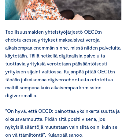
Teollisuusmaiden yhteistyöjärjestö OECD:n
ehdotuksessa yritykset maksaisivat veroja
aikaisempaa enemmän sinne, missä niiden palveluita
käytetään. Tällä hetkellä digitaalisia palveluita
tuottavia yrityksiä verotetaan pääsääntöisesti
yrityksen sijaintivaltiossa. Kujanpää pitää OECD:n
tänään julkaisemaa digiveroehdotusta odotettua
maltillisempana kuin aikaisempaa komission
digiveromallia.
”On hyvä, että OECD: painottaa yksinkertaisuutta ja
oikeusvarmuutta. Pidän sitä positiivisena, jos
nykyisiä sääntöjä muutetaan vain siltä osin, kuin se
on välttämätöntä”, Kujanpää sanoo.