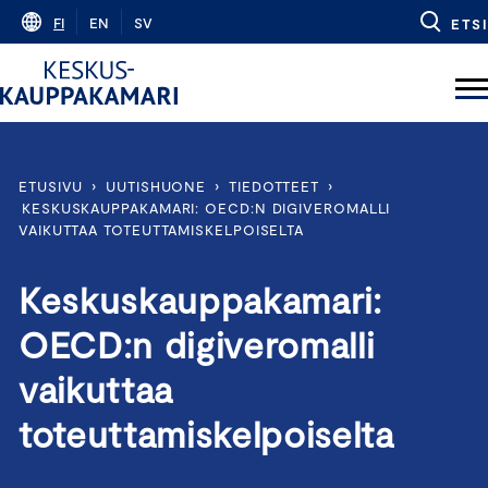
Skip
FI
EN
SV
ETSI
to
content
ETUSIVU
›
UUTISHUONE
›
TIEDOTTEET
›
KESKUSKAUPPAKAMARI: OECD:N DIGIVEROMALLI
VAIKUTTAA TOTEUTTAMISKELPOISELTA
Keskuskauppakamari:
OECD:n digiveromalli
vaikuttaa
toteuttamiskelpoiselta