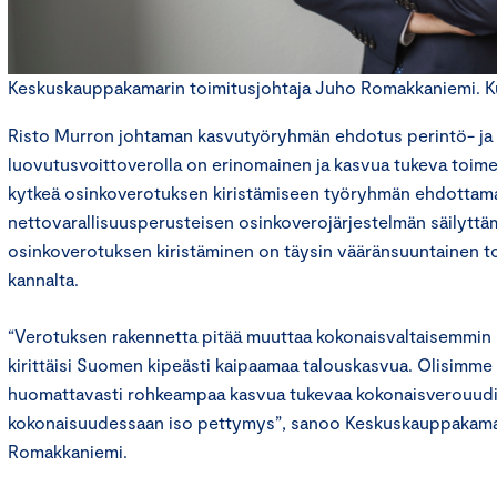
Keskuskauppakamarin toimitusjohtaja Juho Romakkaniemi. K
Risto Murron johtaman kasvutyöryhmän ehdotus perintö- ja 
luovutusvoittoverolla on erinomainen ja kasvua tukeva toimen
kytkeä osinkoverotuksen kiristämiseen työryhmän ehdottamal
nettovarallisuusperusteisen osinkoverojärjestelmän säilyttä
osinkoverotuksen kiristäminen on täysin vääränsuuntainen 
kannalta.
“Verotuksen rakennetta pitää muuttaa kokonaisvaltaisemmin k
kirittäisi Suomen kipeästi kaipaamaa talouskasvua. Olisimm
huomattavasti rohkeampaa kasvua tukevaa kokonaisverouudi
kokonaisuudessaan iso pettymys”, sanoo Keskuskauppakamar
Romakkaniemi.