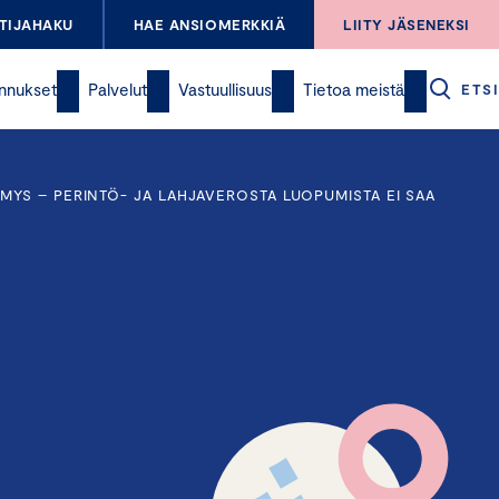
TIJAHAKU
HAE ANSIOMERKKIÄ
LIITY JÄSENEKSI
nnukset
Palvelut
Vastuullisuus
Tietoa meistä
ETSI
YS – PERINTÖ- JA LAHJAVEROSTA LUOPUMISTA EI SAA