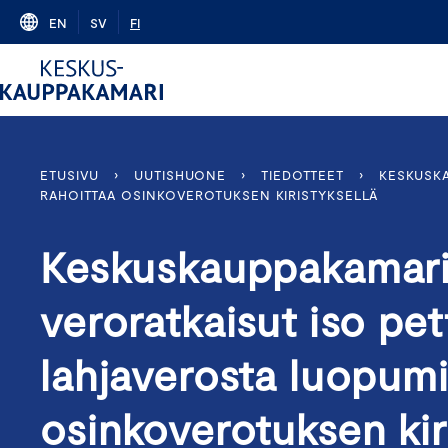
Skip
EN
SV
FI
to
content
ETUSIVU
›
UUTISHUONE
›
TIEDOTTEET
›
KESKUSKA
RAHOITTAA OSINKOVEROTUKSEN KIRISTYKSELLÄ
Keskuskauppakamari
veroratkaisut iso pe
lahjaverosta luopumi
osinkoverotuksen kir