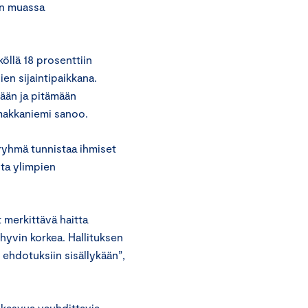
un muassa
öllä 18 prosenttiin
ien sijaintipaikkana.
ään ja pitämään
omakkaniemi sanoo.
yhmä tunnistaa ihmiset
ota ylimpien
 merkittävä haitta
hyvin korkea. Hallituksen
 ehdotuksiin sisällykään”,
 kasvua vauhdittavia