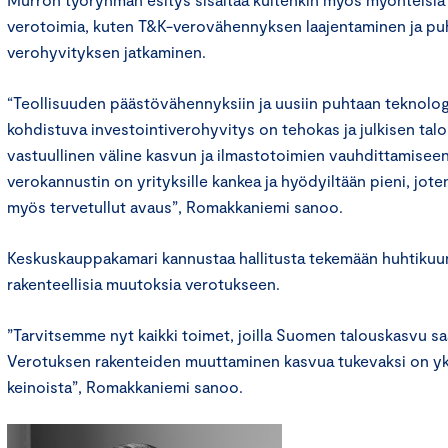
verotoimia, kuten T&K-verovähennyksen laajentaminen ja puh
verohyvityksen jatkaminen.
“Teollisuuden päästövähennyksiin ja uusiin puhtaan teknolog
kohdistuva investointiverohyvitys on tehokas ja julkisen tal
vastuullinen väline kasvun ja ilmastotoimien vauhdittamisee
verokannustin on yrityksille kankea ja hyödyiltään pieni, jot
myös tervetullut avaus”, Romakkaniemi sanoo.
Keskuskauppakamari kannustaa hallitusta tekemään huhtikuun
rakenteellisia muutoksia verotukseen.
”Tarvitsemme nyt kaikki toimet, joilla Suomen talouskasvu sa
Verotuksen rakenteiden muuttaminen kasvua tukevaksi on yk
keinoista”, Romakkaniemi sanoo.