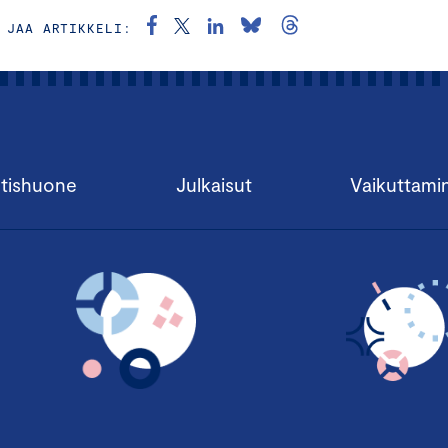
JAA ARTIKKELI:
tishuone
Julkaisut
Vaikuttami