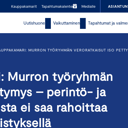
Kauppakamarit
Tapahtumakalenteri
Medialle
ASIANTUN
Uutishuone
Vaikuttaminen
Tapahtumat ja valme
UPPAKAMARI: MURRON TYÖRYHMÄN VERORATKAISUT ISO PETTYM
: Murron työryhmän
ttymys – perintö- ja
sta ei saa rahoittaa
istyksellä