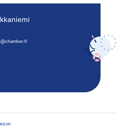
kkaniemi
i@chamber.fi
NIEMI