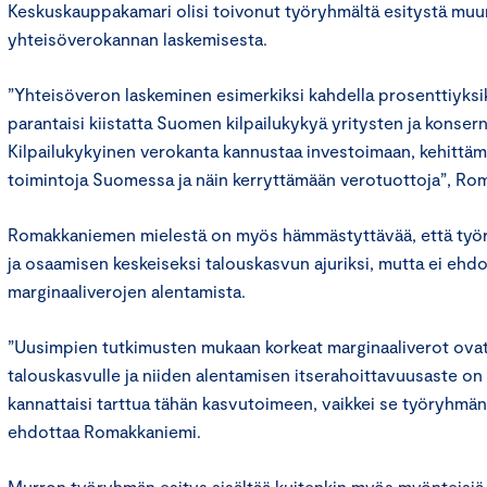
Keskuskauppakamari olisi toivonut työryhmältä esitystä mu
yhteisöverokannan laskemisesta.
”Yhteisöveron laskeminen esimerkiksi kahdella prosenttiyksik
parantaisi kiistatta Suomen kilpailukykyä yritysten ja konsern
Kilpailukykyinen verokanta kannustaa investoimaan, kehittäm
toimintoja Suomessa ja näin kerryttämään verotuottoja”, R
Romakkaniemen mielestä on myös hämmästyttävää, että työr
ja osaamisen keskeiseksi talouskasvun ajuriksi, mutta ei ehd
marginaaliverojen alentamista.
”Uusimpien tutkimusten mukaan korkeat marginaaliverot ovat
talouskasvulle ja niiden alentamisen itserahoittavuusaste on 
kannattaisi tarttua tähän kasvutoimeen, vaikkei se työryhmän
ehdottaa Romakkaniemi.
Murron työryhmän esitys sisältää kuitenkin myös myönteisiä