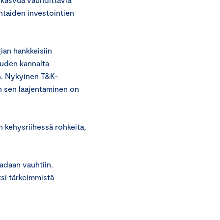
taiden investointien
ian hankkeisiin
ouden kannalta
n. Nykyinen T&K-
en sen laajentaminen on
 kehysriihessä rohkeita,
adaan vauhtiin.
si tärkeimmistä