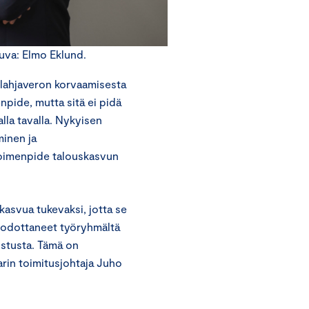
uva: Elmo Eklund.
lahjaveron korvaamisesta
pide, mutta sitä ei pidä
la tavalla. Nykyisen
minen ja
toimenpide talouskasvun
asvua tukevaksi, jotta se
e odottaneet työryhmältä
stusta. Tämä on
in toimitusjohtaja Juho