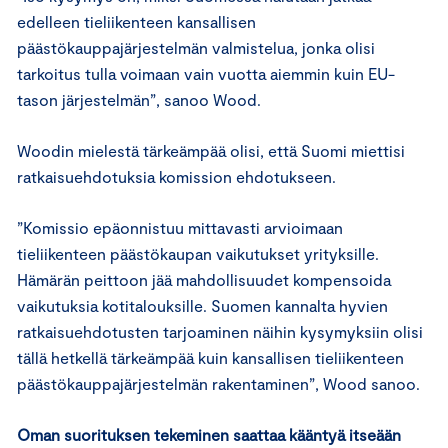
edelleen tieliikenteen kansallisen
päästökauppajärjestelmän valmistelua, jonka olisi
tarkoitus tulla voimaan vain vuotta aiemmin kuin EU-
tason järjestelmän”, sanoo Wood.
Woodin mielestä tärkeämpää olisi, että Suomi miettisi
ratkaisuehdotuksia komission ehdotukseen.
”Komissio epäonnistuu mittavasti arvioimaan
tieliikenteen päästökaupan vaikutukset yrityksille.
Hämärän peittoon jää mahdollisuudet kompensoida
vaikutuksia kotitalouksille. Suomen kannalta hyvien
ratkaisuehdotusten tarjoaminen näihin kysymyksiin olisi
tällä hetkellä tärkeämpää kuin kansallisen tieliikenteen
päästökauppajärjestelmän rakentaminen”, Wood sanoo.
Oman suorituksen tekeminen saattaa kääntyä itseään