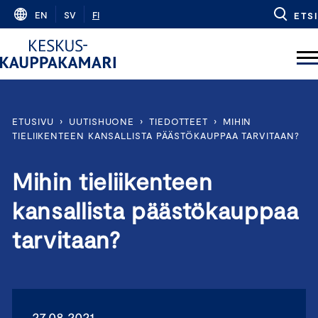
Skip
EN
SV
FI
ETSI
to
content
ETUSIVU
›
UUTISHUONE
›
TIEDOTTEET
›
MIHIN
TIELIIKENTEEN KANSALLISTA PÄÄSTÖKAUPPAA TARVITAAN?
Mihin tieliikenteen
kansallista päästökauppaa
tarvitaan?
27.08.2021