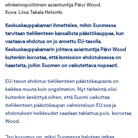
elinkeinopolitiinen asiantuntija Päivi Wood.
Kuva: Liisa Takala Helsinki.
Keskuskauppakamari ihmettelee, mihin Suomessa
tarvitaan tieliikenteen kansallista päästökauppaa, kun
vastaava ehdotus on jo annettu EU-tasolla.
Keskuskauppakamarin johtava asiantuntija Päivi Wood
kuitenkin korostaa, että komission ehdotuksessa on
haasteita, joihin Suomen on vaikutettava nopeasti.
EU-tason ehdotus tieliikenteen päästökaupasta on
kaikkea muuta kuin ongelmaton. Nyt tärkeintä olisi
kuitenkin keskittyä siihen, että Suomi vaikuttaa
tieliikenteen päästökaupan valmisteluun EU:ssa ja
ehdotuksen heikkoudet saadaan taklattua pois, korostaa
Wood.
”Iso kysymys on, miksi Suomessa halutaan jatkaa