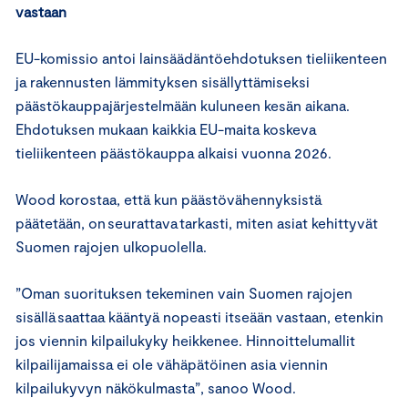
vastaan
EU-komissio antoi lainsäädäntöehdotuksen tieliikenteen
ja rakennusten lämmityksen sisällyttämiseksi
päästökauppajärjestelmään kuluneen kesän aikana.
Ehdotuksen mukaan kaikkia EU-maita koskeva
tieliikenteen päästökauppa alkaisi vuonna 2026.
Wood korostaa, että kun päästövähennyksistä
päätetään, on seurattava tarkasti, miten asiat kehittyvät
Suomen rajojen ulkopuolella.
”Oman suorituksen tekeminen vain Suomen rajojen
sisällä saattaa kääntyä nopeasti itseään vastaan, etenkin
jos viennin kilpailukyky heikkenee. Hinnoittelumallit
kilpailijamaissa ei ole vähäpätöinen asia viennin
kilpailukyvyn näkökulmasta”, sanoo Wood.