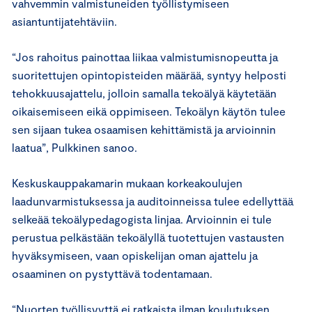
vahvemmin valmistuneiden työllistymiseen
asiantuntijatehtäviin.
“Jos rahoitus painottaa liikaa valmistumisnopeutta ja
suoritettujen opintopisteiden määrää, syntyy helposti
tehokkuusajattelu, jolloin samalla tekoälyä käytetään
oikaisemiseen eikä oppimiseen. Tekoälyn käytön tulee
sen sijaan tukea osaamisen kehittämistä ja arvioinnin
laatua”, Pulkkinen sanoo.
Keskuskauppakamarin mukaan korkeakoulujen
laadunvarmistuksessa ja auditoinneissa tulee edellyttää
selkeää tekoälypedagogista linjaa. Arvioinnin ei tule
perustua pelkästään tekoälyllä tuotettujen vastausten
hyväksymiseen, vaan opiskelijan oman ajattelu ja
osaaminen on pystyttävä todentamaan.
“Nuorten työllisyyttä ei ratkaista ilman koulutuksen