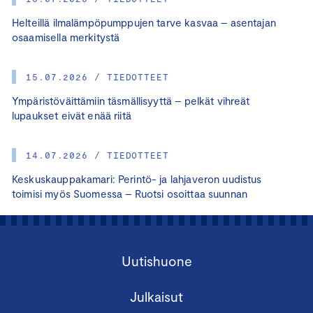
Helteillä ilmalämpöpumppujen tarve kasvaa – asentajan
osaamisella merkitystä
15.07.2026 / TIEDOTTEET
Ympäristöväittämiin täsmällisyyttä – pelkät vihreät
lupaukset eivät enää riitä
14.07.2026 / TIEDOTTEET
Keskuskauppakamari: Perintö- ja lahjaveron uudistus
toimisi myös Suomessa – Ruotsi osoittaa suunnan
Uutishuone
Julkaisut