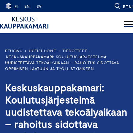
Skip
FI
EN
SV
ETSI
to
content
ETUSIVU
›
UUTISHUONE
›
TIEDOTTEET
›
KESKUSKAUPPAKAMARI: KOULUTUSJÄRJESTELMÄ
UUDISTETTAVA TEKOÄLYAIKAAN – RAHOITUS SIDOTTAVA
OPPIMISEN LAATUUN JA TYÖLLISTYMISEEN
Keskuskauppakamari:
Koulutusjärjestelmä
uudistettava tekoälyaikaan
– rahoitus sidottava