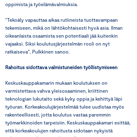
oppimista ja työelämävalmiuksia.
“Tekoäly vapauttaa aikaa rutiineista tuottavampaan
tekemiseen, mikä on lähtökohtaisesti hyvä asia. Ilman
oikeanlaista osaamista sen potentiaali jää kuitenkin
vajaaksi. Siksi koulutusjärjestelmän rooli on nyt
ratkaiseva”, Pulkkinen sanoo.
Rahoitus sidottava valmistuneiden työllistymiseen
Keskuskauppakamarin mukaan koulutuksen on
varmistettava vahva yleisosaaminen, kriittinen
teknologian lukutaito sekä kyky oppia ja kehittyä läpi
työuran. Korkeakoulujärjestelmää tulee uudistaa myös
rakenteellisesti, jotta koulutus vastaa paremmin
työmarkkinoiden tarpeisiin. Keskuskauppakamari esittää,
että korkeakoulujen rahoitusta sidotaan nykyistä