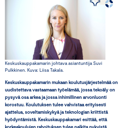
Keskuskauppakamarin johtava asiantuntija Suvi
Pulkkinen. Kuva: Liisa Takala.
Keskuskauppakamarin mukaan koulutusjärjestelmää on
uudistettava vastaamaan työelämää, jossa tekoäly on
pysyvä osa arkea ja jossa inhimillinen arvonluonti
korostuu. Koulutuksen tulee vahvistaa erityisesti
ajattelua, soveltamiskykyä ja teknologian kriittistä
hyödyntämistä. Keskuskauppakamari esittää, että
korkeakoulujen rahoituksen tulee palkita nykyistä