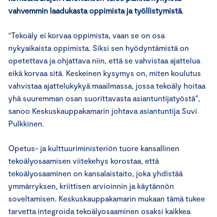
vahvemmin laadukasta oppimista ja työllistymistä
.
“Tekoäly ei korvaa oppimista, vaan se on osa
nykyaikaista oppimista. Siksi sen hyödyntämistä on
opetettava ja ohjattava niin, että se vahvistaa ajattelua
eikä korvaa sitä. Keskeinen kysymys on, miten koulutus
vahvistaa ajattelukykyä maailmassa, jossa tekoäly hoitaa
yhä suuremman osan suorittavasta asiantuntijatyöstä”,
sanoo Keskuskauppakamarin johtava asiantuntija Suvi
Pulkkinen.
Opetus- ja kulttuuriministeriön tuore kansallinen
tekoälyosaamisen viitekehys korostaa, että
tekoälyosaaminen on kansalaistaito, joka yhdistää
ymmärryksen, kriittisen arvioinnin ja käytännön
soveltamisen. Keskuskauppakamarin mukaan tämä tukee
tarvetta integroida tekoälyosaaminen osaksi kaikkea