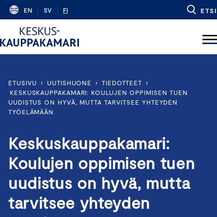
Skip
EN
SV
FI
ETSI
to
content
ETUSIVU
›
UUTISHUONE
›
TIEDOTTEET
›
KESKUSKAUPPAKAMARI: KOULUJEN OPPIMISEN TUEN
UUDISTUS ON HYVÄ, MUTTA TARVITSEE YHTEYDEN
TYÖELÄMÄÄN
Keskuskauppakamari:
Koulujen oppimisen tuen
uudistus on hyvä, mutta
tarvitsee yhteyden