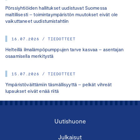
Pörssiyhtiöiden hallitukset uudistuvat Suomessa
maltillisesti – toimintaympäristön muutokset eivät ole
vaikuttaneet uudistumistahtiin
16.07.2026 / TIEDOTTEET
Helteillä ilmalämpöpumppujen tarve kasvaa – asentajan
osaamisella merkitystä
15.07.2026 / TIEDOTTEET
Ympäristöväittämiin täsmällisyyttä – pelkät vihreät
lupaukset eivät enää riitä
Uutishuone
Julkaisut