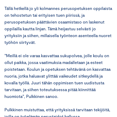
Tällä hetkellä jo yli kolmannes perusopetuksen oppilaista
on tehostetun tai erityisen tuen piirissä, ja
perusopetuksen päättävien osaamistaso on laskenut
oppilailla kautta linjan. Tämä heijastuu selvästi jo
yrityksiin ja siihen, millaisella työnteon asenteella nuoret
työhön siirtyvät.
”Meillä ei ole varaa kasvattaa sukupolvea, jolle koulu on
ollut paikka, jossa vaatimuksia madalletaan ja esteet
poistetaan. Koulun ja opetuksen tehtävänä on kasvattaa
nuoria, jotka haluavat ylittää vaikeudet sitkeydellä ja
kovalla työllä. Juuri tähän oppimisen tuen uudistusta
tarvitaan, ja siihen toteutuksessa pitää kiinnittää
huomiota”, Pulkkinen sanoo.
Pulkkinen muistuttaa, että yrityksissä tarvitaan tekijöitä,
joilla on työelämän perustaidot hallussa.