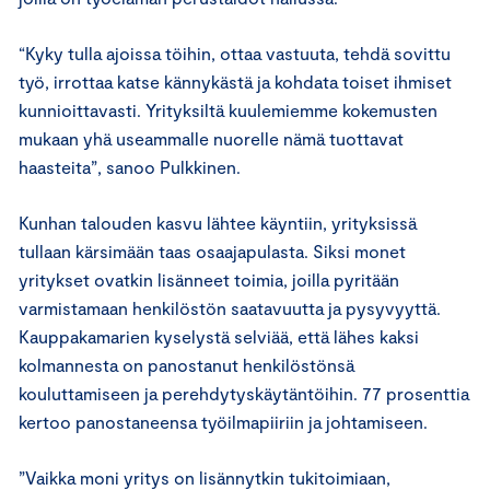
“Kyky tulla ajoissa töihin, ottaa vastuuta, tehdä sovittu
työ, irrottaa katse kännykästä ja kohdata toiset ihmiset
kunnioittavasti. Yrityksiltä kuulemiemme kokemusten
mukaan yhä useammalle nuorelle nämä tuottavat
haasteita”, sanoo Pulkkinen.
Kunhan talouden kasvu lähtee käyntiin, yrityksissä
tullaan kärsimään taas osaajapulasta. Siksi monet
yritykset ovatkin lisänneet toimia, joilla pyritään
varmistamaan henkilöstön saatavuutta ja pysyvyyttä.
Kauppakamarien kyselystä selviää, että lähes kaksi
kolmannesta on panostanut henkilöstönsä
kouluttamiseen ja perehdytyskäytäntöihin. 77 prosenttia
kertoo panostaneensa työilmapiiriin ja johtamiseen.
”Vaikka moni yritys on lisännytkin tukitoimiaan,