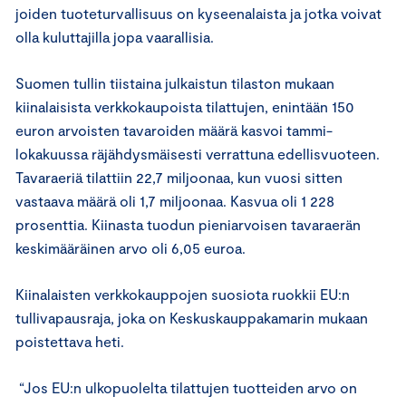
joiden tuoteturvallisuus on kyseenalaista ja jotka voivat
olla kuluttajilla jopa vaarallisia.
Suomen tullin tiistaina julkaistun tilaston mukaan
kiinalaisista verkkokaupoista tilattujen, enintään 150
euron arvoisten tavaroiden määrä kasvoi tammi-
lokakuussa räjähdysmäisesti verrattuna edellisvuoteen.
Tavaraeriä tilattiin 22,7 miljoonaa, kun vuosi sitten
vastaava määrä oli 1,7 miljoonaa. Kasvua oli 1 228
prosenttia. Kiinasta tuodun pieniarvoisen tavaraerän
keskimääräinen arvo oli 6,05 euroa.
Kiinalaisten verkkokauppojen suosiota ruokkii EU:n
tullivapausraja, joka on Keskuskauppakamarin mukaan
poistettava heti.
“Jos EU:n ulkopuolelta tilattujen tuotteiden arvo on