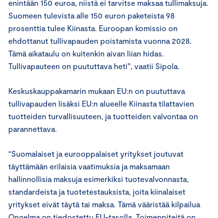
enintään 150 euroa, niistä ei tarvitse maksaa tullimaksuja.
Suomeen tulevista alle 150 euron paketeista 98
prosenttia tulee Kiinasta. Euroopan komissio on
ehdottanut tullivapauden poistamista vuonna 2028.
Tämä aikataulu on kuitenkin aivan liian hidas.
Tullivapauteen on puututtava heti”, vaatii Sipola.
Keskuskauppakamarin mukaan EU:n on puututtava
tullivapauden lisäksi EU:n alueelle Kiinasta tilattavien
tuotteiden turvallisuuteen, ja tuotteiden valvontaa on
parannettava.
“Suomalaiset ja eurooppalaiset yritykset joutuvat
täyttämään erilaisia vaatimuksia ja maksamaan
hallinnollisia maksuja esimerkiksi tuotevalvonnasta,
standardeista ja tuotetestauksista, joita kiinalaiset
yritykset eivät täytä tai maksa. Tämä vääristää kilpailua
Ongelma on tiedostettu EU-tasolla. Toimenpiteitä on