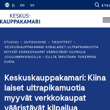
Skip
FI
EN
SV
ETSI
to
content
ETUSIVU
›
UUTISHUONE
›
TIEDOTTEET
›
KESKUSKAUPPAKAMARI: KIINALAISET ULTRAPIKAMUOTIA
MYYVÄT VERKKOKAUPAT VÄÄRISTÄVÄT KILPAILUA
JOULUMARKKINOILLA – EU:LTA TARVITAAN TIUKEMPAA
KURIA
Keskuskauppakamari: Kiina
laiset ultrapikamuotia
myyvät verkkokaupat
vääristävät kilpailua