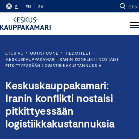
Skip
FI
EN
SV
ETSI
to
content
ETUSIVU
›
UUTISHUONE
›
TIEDOTTEET
›
KESKUSKAUPPAKAMARI: IRANIN KONFLIKTI NOSTAISI
PITKITTYESSÄÄN LOGISTIIKKAKUSTANNUKSIA
Keskuskauppakamari:
Iranin konflikti nostaisi
pitkittyessään
logistiikkakustannuksia