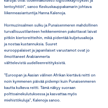
kärsijät ovat todennäköisesti logistiikkayritykset ja
lentoyhtiöt”, sanoo Keskuskauppakamarin johtava
liikenneasiantuntija Hanna Kalenoja.
Hormuzinsalmen sulku ja Punaisenmeren mahdollinen
turvallisuustilanteen heikkeneminen pakottavat laivat
pitkiin kiertoreitteihin, mikä pidentää kuljetusaikoja
ja nostaa kustannuksia. Suuret
eurooppalaiset ja japanilaiset varustamot ovat jo
ilmoittaneet Arabianmerta
välttelevistä uudelleenreitityksistä.
”Euroopan ja Aasian välinen Afrikan kiertävä reitti on
noin kymmenen päivää pidempi kuin Punaisenmeren
kautta kulkeva reitti. Tämä näkyy suoraan
polttoainekulutuksessa ja kasvattaa myös
miehistökuluja”, Kalenoja sanoo.