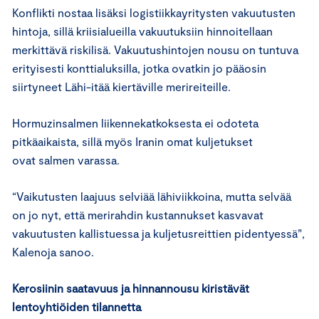
Konflikti nostaa lisäksi logistiikkayritysten vakuutusten
hintoja, sillä kriisialueilla vakuutuksiin hinnoitellaan
merkittävä riskilisä. Vakuutushintojen nousu on tuntuva
erityisesti konttialuksilla, jotka ovatkin jo pääosin
siirtyneet Lähi-itää kiertäville merireiteille.
Hormuzinsalmen liikennekatkoksesta ei odoteta
pitkäaikaista, sillä myös Iranin omat kuljetukset
ovat salmen varassa.
“Vaikutusten laajuus selviää lähiviikkoina, mutta selvää
on jo nyt, että merirahdin kustannukset kasvavat
vakuutusten kallistuessa ja kuljetusreittien pidentyessä”,
Kalenoja sanoo.
Kerosiinin saatavuus ja hinnannousu kiristävät
lentoyhtiöiden tilannetta